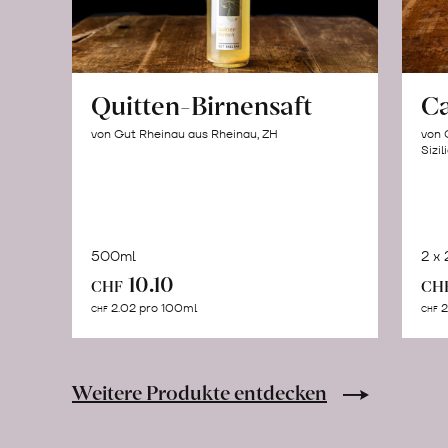
Quitten-Birnensaft
C
von Gut Rheinau aus Rheinau, ZH
von 
Sizil
500ml
2 x
In
10.10
CHF
CH
den
2.02 pro 100ml
2
CHF
CHF
Warenkorb
Weitere Produkte entdecken