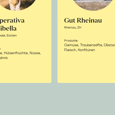
perativa
Gut Rheinau
ibella
Rheinau, ZH
le, Sizilien
Produkte:
Gemüse, Traubensäfte, Obstsä
:
Fleisch, Konfitüren
e, Hülsenfrüchte, Nüsse,
drink