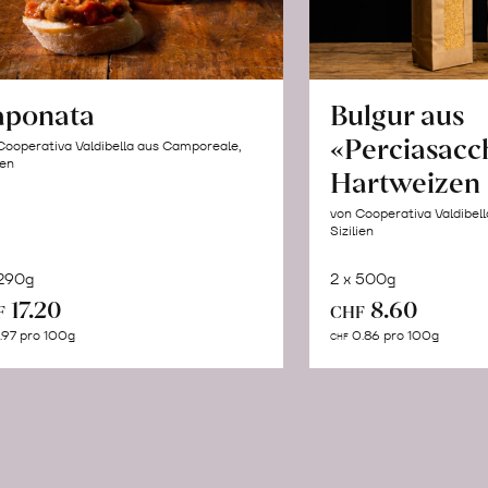
aponata
Bulgur aus
«Perciasacc
Cooperativa Valdibella aus Camporeale,
ien
Hartweizen
von Cooperativa Valdibel
Sizilien
 290g
2 x 500g
In
In
17.20
8.60
F
CHF
den
de
.97 pro 100g
0.86 pro 100g
CHF
Warenkorb
Wa