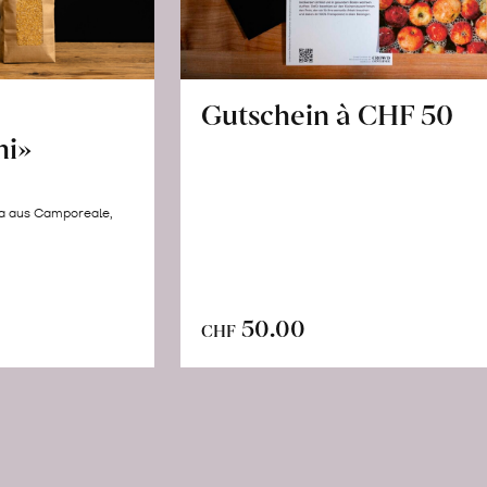
Gutschein à CHF 50
hi»
la aus Camporeale,
In
n
50.00
CHF
den
renkorb
Warenkorb