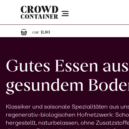
Menu
1
1 Artikel im Warenkorb
11.80
CHF
Gutes Essen aus
gesundem Bode
Klassiker und saisonale Spezialitäten aus u
regenerativ-biologischen Hofnetzwerk: Sch
hergestellt, naturbelassen, ohne Zusatzstoff