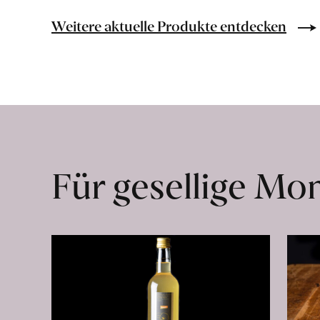
Bio-
Lebensmittel
Weitere aktuelle Produkte entdecken
ohne
Zusatzstoffe
direkt
ab
Hof
erfahren
Für gesellige M