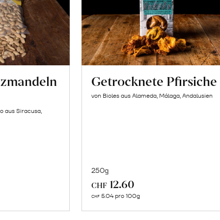
lzmandeln
Getrocknete Pfirsiche
von Bioles aus Alameda, Málaga, Andalusien
o aus Siracusa,
250g
In
12.60
CHF
n
den
5.04 pro 100g
CHF
renkorb
Warenkorb