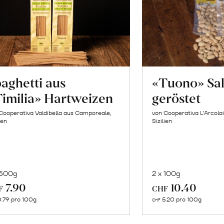
aghetti aus
«Tuono» Sa
imilia» Hartweizen
geröstet
Cooperativa Valdibella aus Camporeale,
von Cooperativa L’Arcolai
ien
Sizilien
 500g
2 x 100g
In
In
7.90
10.40
F
CHF
den
de
.79 pro 100g
5.20 pro 100g
CHF
Warenkorb
Wa