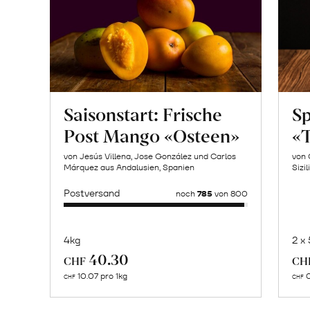
Saisonstart: Frische
Sp
Post Mango «Osteen»
«T
von Jesús Villena, Jose González und Carlos
von 
Márquez aus Andalusien, Spanien
Sizil
Postversand
noch
785
von 800
4kg
2 x
Mehr
40.30
CHF
CH
über
10.07 pro 1kg
0
CHF
CHF
Naturbelassene