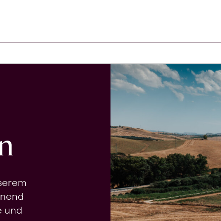
n
nserem
onend
e und