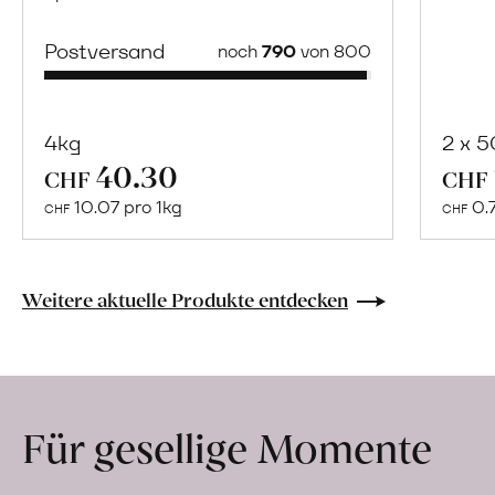
Postversand
noch
790
von 800
4kg
2 x 
40.30
Mehr
CHF
CHF
über
10.07 pro 1kg
0.
CHF
CHF
Naturbelassene
Bio-
Lebensmittel
Weitere aktuelle Produkte entdecken
ohne
Zusatzstoffe
direkt
ab
Für gesellige Momente
Hof
erfahren