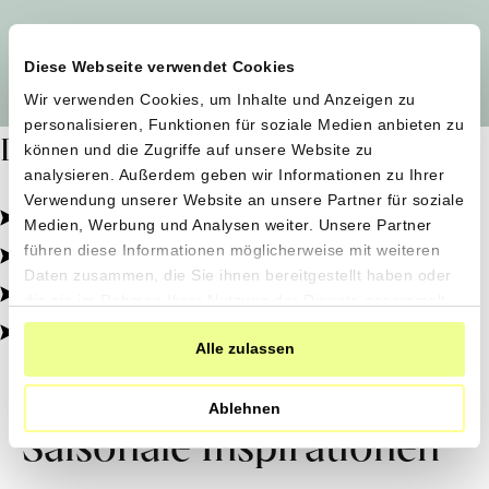
Alle Produzent*innen auf einen Blick
Diese Webseite verwendet Cookies
Wir verwenden Cookies, um Inhalte und Anzeigen zu
personalisieren, Funktionen für soziale Medien anbieten zu
Dafür stehen wir
können und die Zugriffe auf unsere Website zu
analysieren. Außerdem geben wir Informationen zu Ihrer
Verwendung unserer Website an unsere Partner für soziale
Pestizidfrei angebaut, schonend verarbeitet.
Medien, Werbung und Analysen weiter. Unsere Partner
Natürliche Zutaten, echter Geschmack.
führen diese Informationen möglicherweise mit weiteren
Daten zusammen, die Sie ihnen bereitgestellt haben oder
Von kleinen Höfen, direkt zu dir.
die sie im Rahmen Ihrer Nutzung der Dienste gesammelt
haben.
100% transparent, 0% Zusatzstoffe.
Alle zulassen
Ablehnen
Saisonale Inspirationen