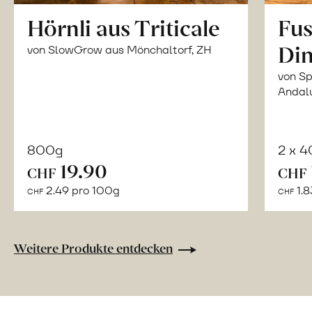
Hörnli aus Triticale
Fus
Din
von SlowGrow aus Mönchaltorf, ZH
von Sp
Andal
800g
2 x 
In
19.90
CHF
CHF
den
2.49 pro 100g
1.8
CHF
CHF
Warenkorb
Weitere Produkte entdecken