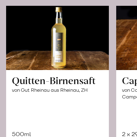
Quitten-Birnensaft
Ca
von Gut Rheinau aus Rheinau, ZH
von Co
Campor
500ml
2 x 