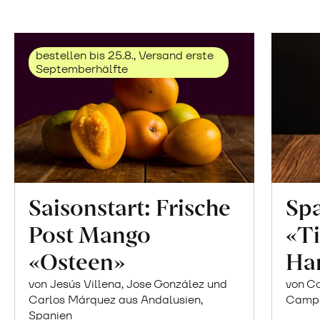
bestellen bis 25.8., Versand erste
Septemberhälfte
Saisonstart: Frische
Spa
Post Mango
«Ti
«Osteen»
Ha
von Jesús Villena, Jose González und
von Co
Carlos Márquez aus Andalusien,
Campor
Spanien