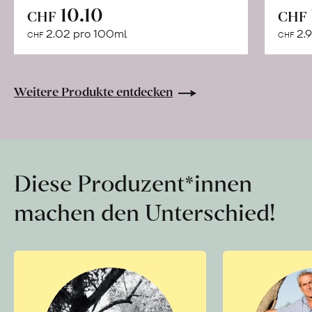
In
10.10
CHF
CHF
den
2.02 pro 100ml
2.9
CHF
CHF
Warenkorb
Weitere Produkte entdecken
Diese Produzent*innen
machen den Unterschied!