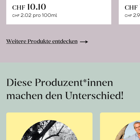
In
10.10
CHF
CHF
den
2.02 pro 100ml
2.9
CHF
CHF
Warenkorb
Weitere Produkte entdecken
Diese Produzent*innen
machen den Unterschied!