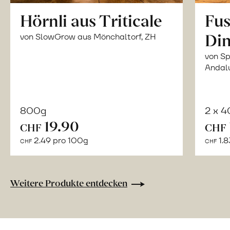
Hörnli aus Triticale
Fus
Din
von SlowGrow aus Mönchaltorf, ZH
von Sp
Andal
800g
2 x 
In
19.90
CHF
CHF
den
2.49 pro 100g
1.8
CHF
CHF
Warenkorb
Weitere Produkte entdecken