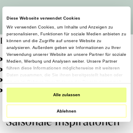
Alle Produzent*innen auf einen Blick
Diese Webseite verwendet Cookies
Wir verwenden Cookies, um Inhalte und Anzeigen zu
personalisieren, Funktionen für soziale Medien anbieten zu
Dafür stehen wir
können und die Zugriffe auf unsere Website zu
analysieren. Außerdem geben wir Informationen zu Ihrer
Verwendung unserer Website an unsere Partner für soziale
Pestizidfrei angebaut, schonend verarbeitet.
Medien, Werbung und Analysen weiter. Unsere Partner
Natürliche Zutaten, echter Geschmack.
führen diese Informationen möglicherweise mit weiteren
Daten zusammen, die Sie ihnen bereitgestellt haben oder
Von kleinen Höfen, direkt zu dir.
die sie im Rahmen Ihrer Nutzung der Dienste gesammelt
haben.
100% transparent, 0% Zusatzstoffe.
Alle zulassen
Ablehnen
Saisonale Inspirationen