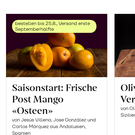
bestellen bis 25.8., Versand erste
Septemberhälfte
Saisonstart: Frische
Oli
Post Mango
Ver
«Osteen»
von Ol
Sizilie
von Jesús Villena, Jose González und
Carlos Márquez aus Andalusien,
Spanien