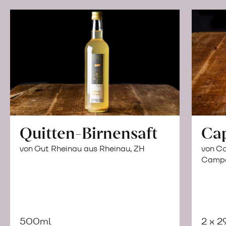
Quitten-Birnensaft
Ca
von Gut Rheinau aus Rheinau, ZH
von Co
Campor
500ml
2 x 