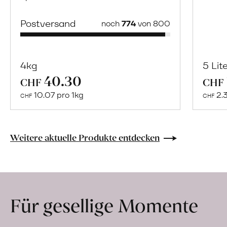
Postversand
noch
774
von 800
4kg
5 Lit
40.30
Mehr
CHF
CHF
über
10.07 pro 1kg
2.
CHF
CHF
Senf
mild
erfahren
Weitere aktuelle Produkte entdecken
Für gesellige Momente