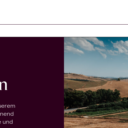
n
nserem
onend
e und