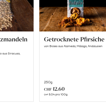
lzmandeln
Getrocknete Pfirsiche
von Bioles aus Alameda, Málaga, Andalusien
o aus Siracusa,
250g
In
12.60
CHF
n
den
5.04 pro 100g
CHF
renkorb
Warenkorb