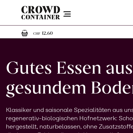
Menu
1
1 Artikel im Warenkorb
12.60
CHF
Gutes Essen aus
gesundem Bode
Klassiker und saisonale Spezialitäten aus u
regenerativ-biologischen Hofnetzwerk: Sch
hergestellt, naturbelassen, ohne Zusatzstoff