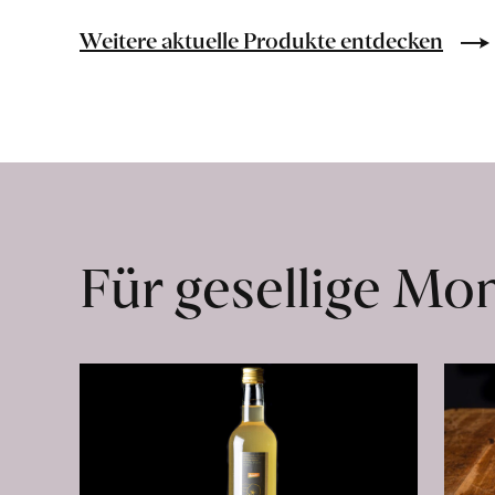
Bio-
Lebensmittel
Weitere aktuelle Produkte entdecken
ohne
Zusatzstoffe
direkt
ab
Hof
erfahren
Für gesellige M