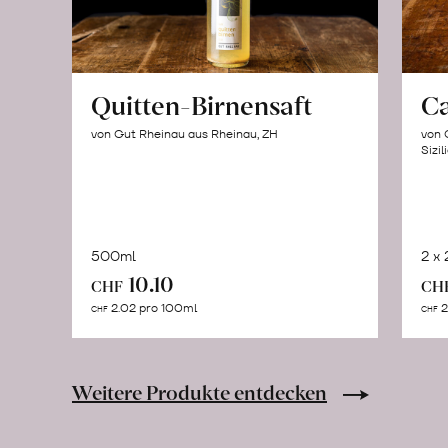
Quitten-Birnensaft
C
von Gut Rheinau aus Rheinau, ZH
von 
Sizil
500ml
2 x
In
10.10
CHF
CH
den
2.02 pro 100ml
2
CHF
CHF
Warenkorb
Weitere Produkte entdecken