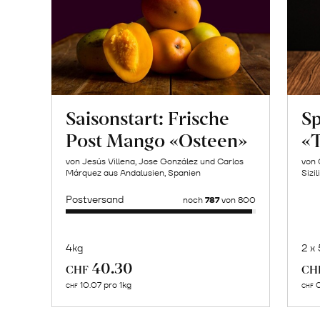
Saisonstart: Frische
Sp
Post Mango «Osteen»
«T
von Jesús Villena, Jose González und Carlos
von 
Márquez aus Andalusien, Spanien
Sizil
Postversand
noch
787
von 800
4kg
2 x
Mehr
40.30
CHF
CH
über
10.07 pro 1kg
0
CHF
CHF
Naturbelassene