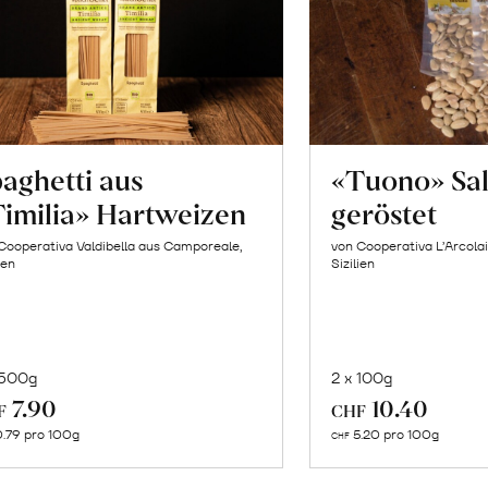
aghetti aus
«Tuono» Sa
imilia» Hartweizen
geröstet
Cooperativa Valdibella aus Camporeale,
von Cooperativa L’Arcolai
ien
Sizilien
 500g
2 x 100g
In
In
7.90
10.40
F
CHF
den
de
.79 pro 100g
5.20 pro 100g
CHF
Warenkorb
Wa