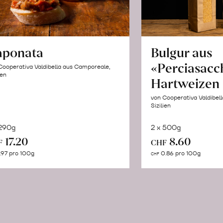
aponata
Bulgur aus
«Perciasacc
Cooperativa Valdibella aus Camporeale,
ien
Hartweizen
von Cooperativa Valdibel
Sizilien
 290g
2 x 500g
In
In
17.20
8.60
F
CHF
den
de
.97 pro 100g
0.86 pro 100g
CHF
Warenkorb
Wa