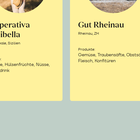
perativa
Gut Rheinau
ibella
Rheinau, ZH
le, Sizilien
Produkte:
Gemüse, Traubensäfte, Obstsä
:
Fleisch, Konfitüren
e, Hülsenfrüchte, Nüsse,
drink