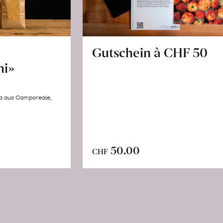
Gutschein à CHF 50
hi»
la aus Camporeale,
In
n
50.00
CHF
den
renkorb
Warenkorb