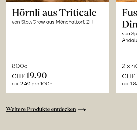
Hörnli aus Triticale
Fus
Din
von SlowGrow aus Mönchaltorf, ZH
von Sp
Andal
800g
2 x 
In
19.90
CHF
CHF
den
2.49 pro 100g
1.8
CHF
CHF
Warenkorb
Weitere Produkte entdecken