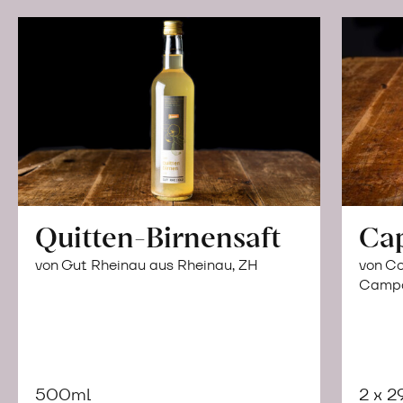
Quitten-Birnensaft
Ca
von Gut Rheinau aus Rheinau, ZH
von Co
Campor
500ml
2 x 