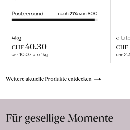
Postversand
noch
774
von 800
4kg
5 Lit
40.30
Mehr
CHF
CHF
über
10.07 pro 1kg
2.
CHF
CHF
Pistazienmus
erfahren
Weitere aktuelle Produkte entdecken
Für gesellige Momente