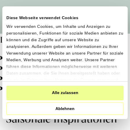
Alle Produzent*innen auf einen Blick
Diese Webseite verwendet Cookies
Wir verwenden Cookies, um Inhalte und Anzeigen zu
personalisieren, Funktionen für soziale Medien anbieten zu
Dafür stehen wir
können und die Zugriffe auf unsere Website zu
analysieren. Außerdem geben wir Informationen zu Ihrer
Verwendung unserer Website an unsere Partner für soziale
Pestizidfrei angebaut, schonend verarbeitet.
Medien, Werbung und Analysen weiter. Unsere Partner
Natürliche Zutaten, echter Geschmack.
führen diese Informationen möglicherweise mit weiteren
Daten zusammen, die Sie ihnen bereitgestellt haben oder
Von kleinen Höfen, direkt zu dir.
die sie im Rahmen Ihrer Nutzung der Dienste gesammelt
haben.
100% transparent, 0% Zusatzstoffe.
Alle zulassen
Ablehnen
Saisonale Inspirationen