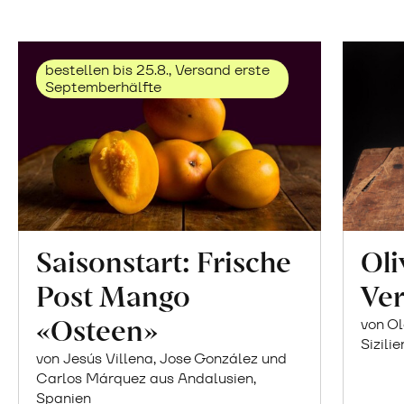
bestellen bis 25.8., Versand erste
Septemberhälfte
Saisonstart: Frische
Oli
Post Mango
Ver
«Osteen»
von Ol
Sizilie
von Jesús Villena, Jose González und
Carlos Márquez aus Andalusien,
Spanien