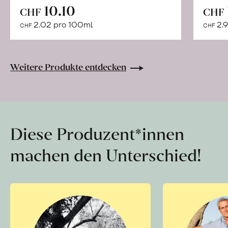
In
10.10
CHF
CHF
den
2.02 pro 100ml
2.9
CHF
CHF
Warenkorb
Weitere Produkte entdecken
Diese Produzent*innen
machen den Unterschied!