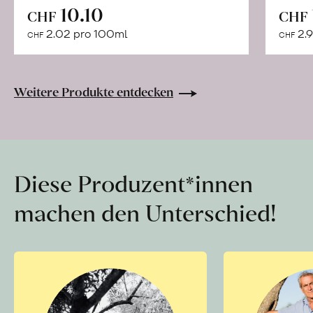
In
10.10
CHF
CHF
den
2.02 pro 100ml
2.9
CHF
CHF
Warenkorb
Weitere Produkte entdecken
Diese Produzent*innen
machen den Unterschied!