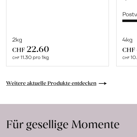
Post
2kg
4kg
22.60
Mehr
CHF
CHF
über
11.30 pro 1kg
10.
CHF
CHF
Cooperativa
Valdibella
erfahren
Weitere aktuelle Produkte entdecken
Für gesellige Momente