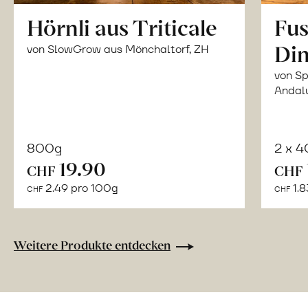
Hörnli aus Triticale
Fus
Din
von SlowGrow aus Mönchaltorf, ZH
von Sp
Andal
800g
2 x 
In
19.90
CHF
CHF
den
2.49 pro 100g
1.8
CHF
CHF
Warenkorb
Weitere Produkte entdecken