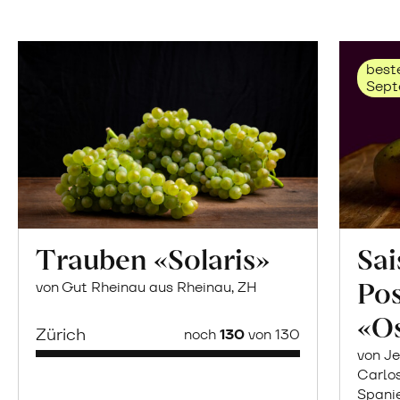
beste
Sept
Trauben «Solaris»
Sai
Po
von Gut Rheinau aus Rheinau, ZH
«O
Zürich
noch
130
von 130
von Je
Carlo
Spani