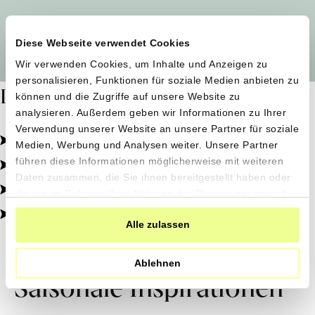
Alle Produzent*innen auf einen Blick
Diese Webseite verwendet Cookies
Wir verwenden Cookies, um Inhalte und Anzeigen zu
personalisieren, Funktionen für soziale Medien anbieten zu
Dafür stehen wir
können und die Zugriffe auf unsere Website zu
analysieren. Außerdem geben wir Informationen zu Ihrer
Verwendung unserer Website an unsere Partner für soziale
Pestizidfrei angebaut, schonend verarbeitet.
Medien, Werbung und Analysen weiter. Unsere Partner
Natürliche Zutaten, echter Geschmack.
führen diese Informationen möglicherweise mit weiteren
Daten zusammen, die Sie ihnen bereitgestellt haben oder
Von kleinen Höfen, direkt zu dir.
die sie im Rahmen Ihrer Nutzung der Dienste gesammelt
haben.
100% transparent, 0% Zusatzstoffe.
Alle zulassen
Ablehnen
Saisonale Inspirationen