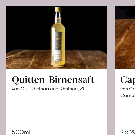
Quitten-Birnensaft
Ca
von Gut Rheinau aus Rheinau, ZH
von Co
Campor
500ml
2 x 