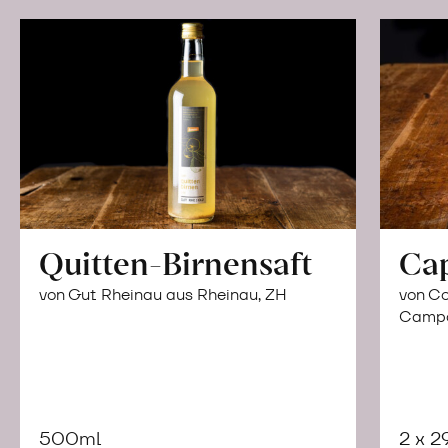
Quitten-Birnensaft
Ca
von Gut Rheinau aus Rheinau, ZH
von Co
Campor
500ml
2 x 