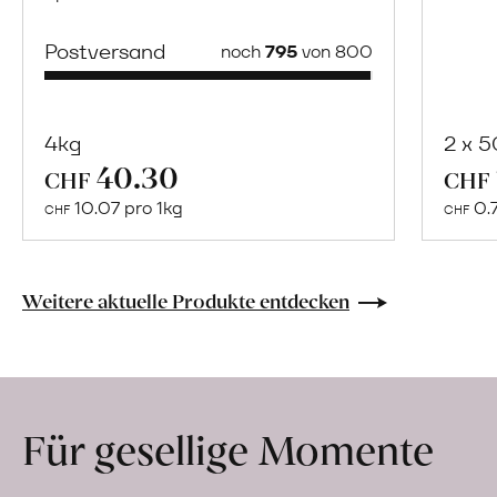
Postversand
noch
795
von 800
4kg
2 x 
40.30
Mehr
CHF
CHF
über
10.07 pro 1kg
0.
CHF
CHF
Naturbelassene
Bio-
Lebensmittel
Weitere aktuelle Produkte entdecken
ohne
Zusatzstoffe
direkt
ab
Für gesellige Momente
Hof
erfahren