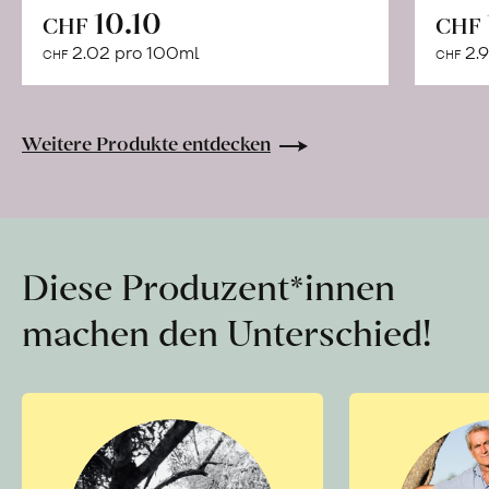
In
10.10
CHF
CHF
den
2.02 pro 100ml
2.9
CHF
CHF
Warenkorb
Weitere Produkte entdecken
Diese Produzent*innen
machen den Unterschied!