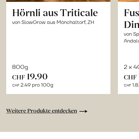
Hörnli aus Triticale
Fus
Din
von SlowGrow aus Mönchaltorf, ZH
von Sp
Andal
800g
2 x 
In
19.90
CHF
CHF
den
2.49 pro 100g
1.8
CHF
CHF
Warenkorb
Weitere Produkte entdecken