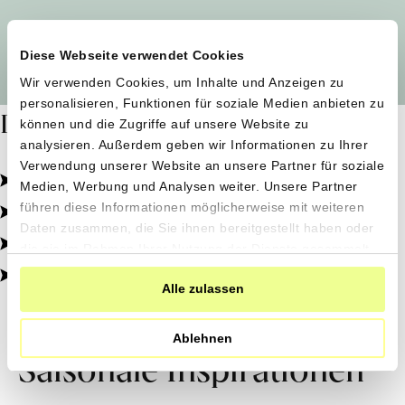
Alle Produzent*innen auf einen Blick
Diese Webseite verwendet Cookies
Wir verwenden Cookies, um Inhalte und Anzeigen zu
personalisieren, Funktionen für soziale Medien anbieten zu
Dafür stehen wir
können und die Zugriffe auf unsere Website zu
analysieren. Außerdem geben wir Informationen zu Ihrer
Verwendung unserer Website an unsere Partner für soziale
Pestizidfrei angebaut, schonend verarbeitet.
Medien, Werbung und Analysen weiter. Unsere Partner
Natürliche Zutaten, echter Geschmack.
führen diese Informationen möglicherweise mit weiteren
Daten zusammen, die Sie ihnen bereitgestellt haben oder
Von kleinen Höfen, direkt zu dir.
die sie im Rahmen Ihrer Nutzung der Dienste gesammelt
haben.
100% transparent, 0% Zusatzstoffe.
Alle zulassen
Ablehnen
Saisonale Inspirationen