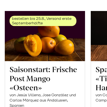
bestellen bis 25.8., Versand erste
Septemberhälfte
Saisonstart: Frische
Spa
Post Mango
«Ti
«Osteen»
Ha
von Jesús Villena, Jose González und
von Co
Carlos Márquez aus Andalusien,
Campor
Spanien