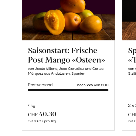
Saisonstart: Frische
Sp
Post Mango «Osteen»
«T
von Jesús Villena, Jose González und Carlos
von 
Márquez aus Andalusien, Spanien
Sizil
Postversand
noch
795
von 800
4kg
2 x
Mehr
40.30
CHF
CH
über
10.07 pro 1kg
0
CHF
CHF
Naturbelassene