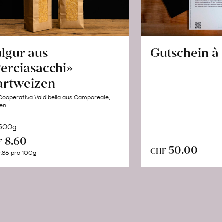
lgur aus
Gutschein à
erciasacchi»
artweizen
Cooperativa Valdibella aus Camporeale,
ien
 500g
In
8.60
F
In
den
50.00
CHF
.86 pro 100g
de
Warenkorb
Wa