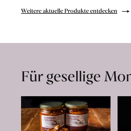
Bio-
Lebensmittel
Weitere aktuelle Produkte entdecken
ohne
Zusatzstoffe
direkt
ab
Hof
erfahren
Für gesellige M