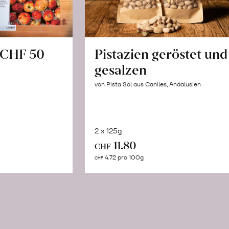
 CHF 50
Pistazien geröstet und
gesalzen
von Pista Sol aus Caniles, Andalusien
2 x 125g
In
11.80
CHF
den
4.72 pro 100g
CHF
n
Warenkorb
renkorb