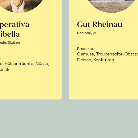
perativa
Gut Rheinau
ibella
Rheinau, ZH
le, Sizilien
Produkte:
Gemüse, Traubensäfte, Obstsä
:
Fleisch, Konfitüren
e, Hülsenfrüchte, Nüsse,
drink