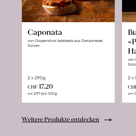
Caponata
Bu
«P
von Cooperativa Valdibella aus Camporeale,
Sizilien
H
von 
Sizil
2 x 290g
2 x
In
17.20
CHF
CH
den
2.97 pro 100g
0
CHF
CHF
Warenkorb
Weitere Produkte entdecken