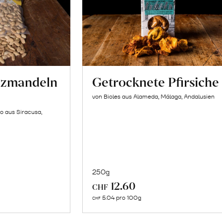
lzmandeln
Getrocknete Pfirsiche
von Bioles aus Alameda, Málaga, Andalusien
o aus Siracusa,
250g
In
12.60
CHF
n
den
5.04 pro 100g
CHF
renkorb
Warenkorb