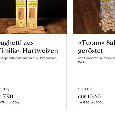
aghetti aus
«Tuono» Sa
imilia» Hartweizen
geröstet
Cooperativa Valdibella aus Camporeale,
von Cooperativa L’Arcolai
ien
Sizilien
 500g
2 x 100g
In
In
7.90
10.40
F
CHF
den
de
.79 pro 100g
5.20 pro 100g
CHF
Warenkorb
Wa