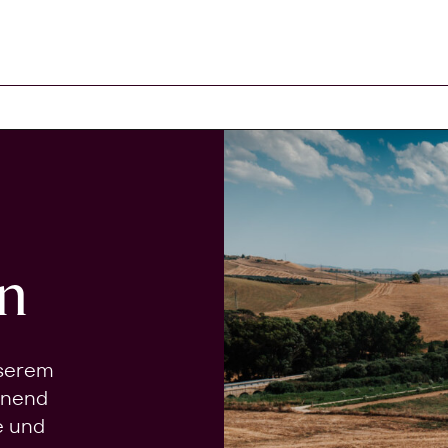
n
nserem
onend
e und