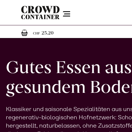
Menu
1
1 Artikel im Warenkorb
25.20
CHF
Gutes Essen aus
gesundem Bode
Klassiker und saisonale Spezialitäten aus u
regenerativ-biologischen Hofnetzwerk: Sch
hergestellt, naturbelassen, ohne Zusatzstoff