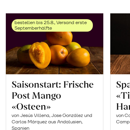
bestellen bis 25.8., Versand erste
Septemberhälfte
Saisonstart: Frische
Spa
Post Mango
«Ti
«Osteen»
Ha
von Jesús Villena, Jose González und
von Co
Carlos Márquez aus Andalusien,
Campor
Spanien