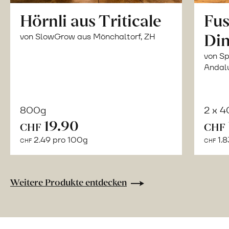
Hörnli aus Triticale
Fus
Din
von SlowGrow aus Mönchaltorf, ZH
von Sp
Andal
800g
2 x 
In
19.90
CHF
CHF
den
2.49 pro 100g
1.8
CHF
CHF
Warenkorb
Weitere Produkte entdecken