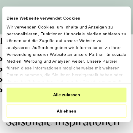
Alle Produzent*innen auf einen Blick
Diese Webseite verwendet Cookies
Wir verwenden Cookies, um Inhalte und Anzeigen zu
personalisieren, Funktionen für soziale Medien anbieten zu
Dafür stehen wir
können und die Zugriffe auf unsere Website zu
analysieren. Außerdem geben wir Informationen zu Ihrer
Verwendung unserer Website an unsere Partner für soziale
Pestizidfrei angebaut, schonend verarbeitet.
Medien, Werbung und Analysen weiter. Unsere Partner
Natürliche Zutaten, echter Geschmack.
führen diese Informationen möglicherweise mit weiteren
Daten zusammen, die Sie ihnen bereitgestellt haben oder
Von kleinen Höfen, direkt zu dir.
die sie im Rahmen Ihrer Nutzung der Dienste gesammelt
haben.
100% transparent, 0% Zusatzstoffe.
Alle zulassen
Ablehnen
Saisonale Inspirationen