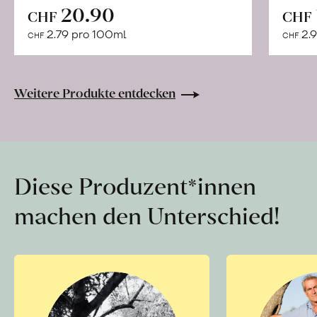
In
20.90
CHF
CHF
den
2.79 pro 100ml
2.9
CHF
CHF
Warenkorb
Weitere Produkte entdecken
Diese Produzent*innen
machen den Unterschied!