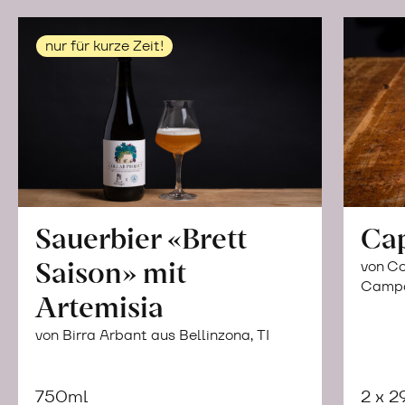
nur für kurze Zeit!
Sauerbier «Brett
Ca
Saison» mit
von Co
Campor
Artemisia
von Birra Arbant aus Bellinzona, TI
750ml
2 x 