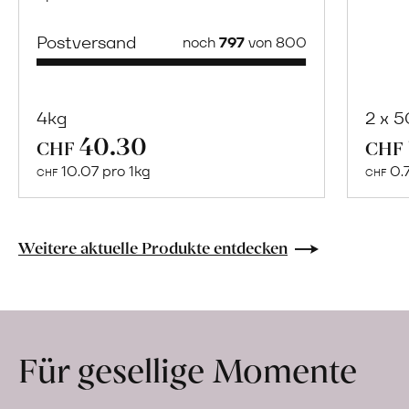
Postversand
noch
797
von 800
4kg
2 x 
40.30
Mehr
CHF
CHF
über
10.07 pro 1kg
0.
CHF
CHF
«Manzanilla»
Oliven
mit
Weitere aktuelle Produkte entdecken
Bergkräutern
erfahren
Für gesellige Momente