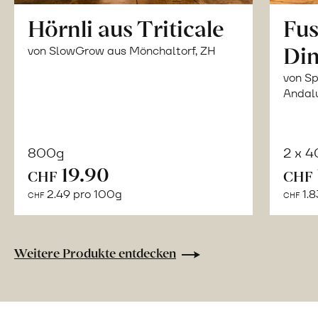
Hörnli aus Triticale
Fus
Din
von SlowGrow aus Mönchaltorf, ZH
von Sp
Andal
800g
2 x 
In
19.90
CHF
CHF
den
2.49 pro 100g
1.8
CHF
CHF
Warenkorb
Weitere Produkte entdecken