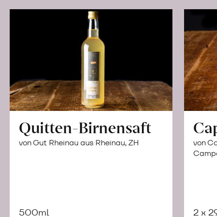
Quitten-Birnensaft
Ca
von Gut Rheinau aus Rheinau, ZH
von Co
Campor
500ml
2 x 