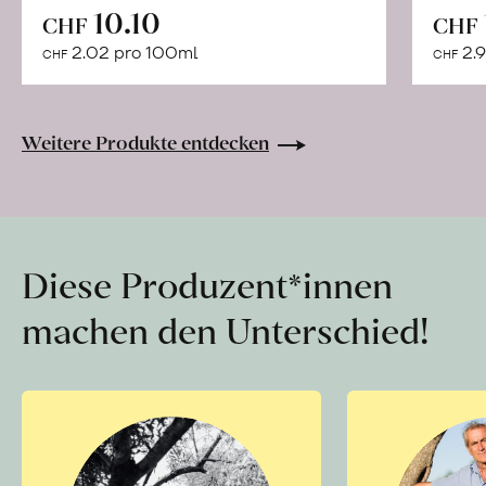
In
10.10
CHF
CHF
den
2.02 pro 100ml
2.9
CHF
CHF
Warenkorb
Weitere Produkte entdecken
Diese Produzent*innen
machen den Unterschied!