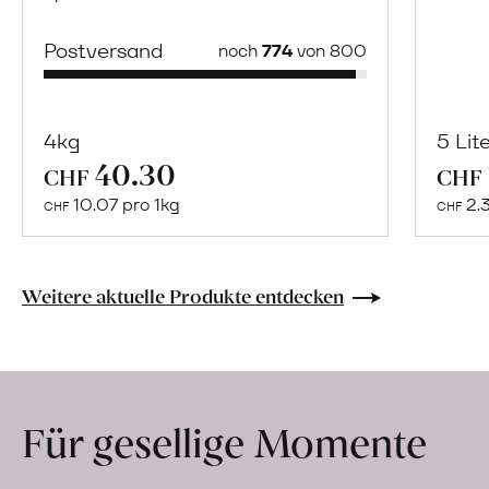
Postversand
noch
774
von 800
4kg
5 Lit
40.30
Mehr
CHF
CHF
über
10.07 pro 1kg
2.
CHF
CHF
Naturbelassene
Bio-
Lebensmittel
Weitere aktuelle Produkte entdecken
ohne
Zusatzstoffe
direkt
ab
Für gesellige Momente
Hof
erfahren