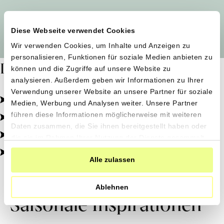
Alle Produzent*innen auf einen Blick
Diese Webseite verwendet Cookies
Wir verwenden Cookies, um Inhalte und Anzeigen zu
personalisieren, Funktionen für soziale Medien anbieten zu
Dafür stehen wir
können und die Zugriffe auf unsere Website zu
analysieren. Außerdem geben wir Informationen zu Ihrer
Verwendung unserer Website an unsere Partner für soziale
Pestizidfrei angebaut, schonend verarbeitet.
Medien, Werbung und Analysen weiter. Unsere Partner
Natürliche Zutaten, echter Geschmack.
führen diese Informationen möglicherweise mit weiteren
Daten zusammen, die Sie ihnen bereitgestellt haben oder
Von kleinen Höfen, direkt zu dir.
die sie im Rahmen Ihrer Nutzung der Dienste gesammelt
haben.
100% transparent, 0% Zusatzstoffe.
Alle zulassen
Ablehnen
Saisonale Inspirationen