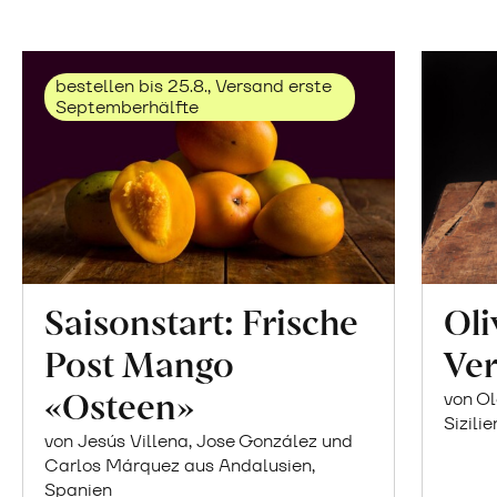
bestellen bis 25.8., Versand erste
Septemberhälfte
Saisonstart: Frische
Oli
Post Mango
Ver
«Osteen»
von Ol
Sizilie
von Jesús Villena, Jose González und
Carlos Márquez aus Andalusien,
Spanien