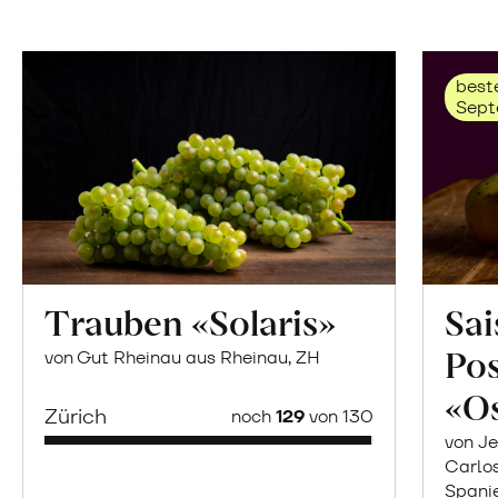
beste
Sept
Trauben «Solaris»
Sai
Po
von Gut Rheinau aus Rheinau, ZH
«O
Zürich
noch
129
von 130
von Je
Carlo
Spani