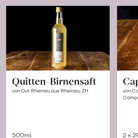
Quitten-Birnensaft
Ca
von Gut Rheinau aus Rheinau, ZH
von Co
Campor
500ml
2 x 