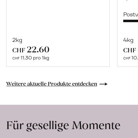
Post
2kg
4kg
22.60
Mehr
CHF
CHF
über
11.30 pro 1kg
10.
CHF
CHF
Naturbelassene
Bio-
Lebensmittel
Weitere aktuelle Produkte entdecken
ohne
Zusatzstoffe
direkt
ab
Für gesellige Momente
Hof
erfahren