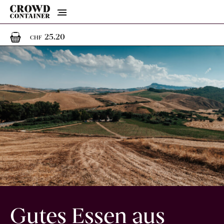
Menu
1
1 Artikel im Warenkorb
25.20
CHF
Gutes Essen aus