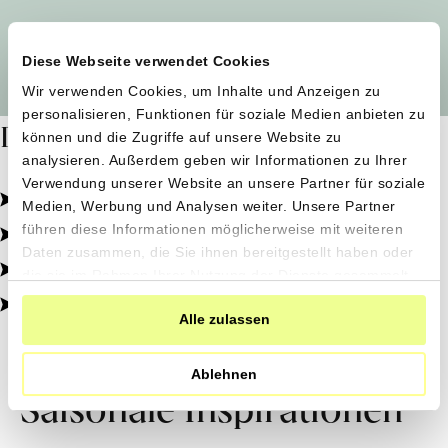
Alle Produzent*innen auf einen Blick
Diese Webseite verwendet Cookies
Wir verwenden Cookies, um Inhalte und Anzeigen zu
personalisieren, Funktionen für soziale Medien anbieten zu
Dafür stehen wir
können und die Zugriffe auf unsere Website zu
analysieren. Außerdem geben wir Informationen zu Ihrer
Verwendung unserer Website an unsere Partner für soziale
Pestizidfrei angebaut, schonend verarbeitet.
Medien, Werbung und Analysen weiter. Unsere Partner
Natürliche Zutaten, echter Geschmack.
führen diese Informationen möglicherweise mit weiteren
Daten zusammen, die Sie ihnen bereitgestellt haben oder
Von kleinen Höfen, direkt zu dir.
die sie im Rahmen Ihrer Nutzung der Dienste gesammelt
haben.
100% transparent, 0% Zusatzstoffe.
Alle zulassen
Ablehnen
Saisonale Inspirationen