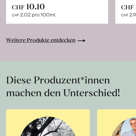
In
10.10
CHF
CHF
den
2.02 pro 100ml
2.9
CHF
CHF
Warenkorb
Weitere Produkte entdecken
Diese Produzent*innen
machen den Unterschied!