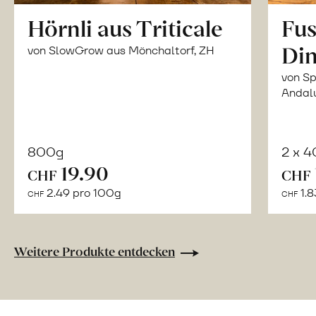
Hörnli aus Triticale
Fus
Din
von SlowGrow aus Mönchaltorf, ZH
von Sp
Andal
800g
2 x 
In
19.90
CHF
CHF
den
2.49 pro 100g
1.8
CHF
CHF
Warenkorb
Weitere Produkte entdecken