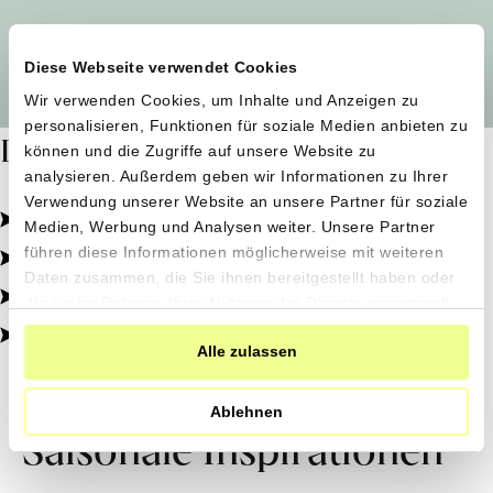
Alle Produzent*innen auf einen Blick
Diese Webseite verwendet Cookies
Wir verwenden Cookies, um Inhalte und Anzeigen zu
personalisieren, Funktionen für soziale Medien anbieten zu
Dafür stehen wir
können und die Zugriffe auf unsere Website zu
analysieren. Außerdem geben wir Informationen zu Ihrer
Verwendung unserer Website an unsere Partner für soziale
Pestizidfrei angebaut, schonend verarbeitet.
Medien, Werbung und Analysen weiter. Unsere Partner
Natürliche Zutaten, echter Geschmack.
führen diese Informationen möglicherweise mit weiteren
Daten zusammen, die Sie ihnen bereitgestellt haben oder
Von kleinen Höfen, direkt zu dir.
die sie im Rahmen Ihrer Nutzung der Dienste gesammelt
haben.
100% transparent, 0% Zusatzstoffe.
Alle zulassen
Ablehnen
Saisonale Inspirationen