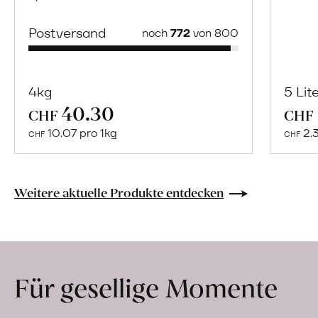
Postversand
noch
772
von 800
4kg
5 Lit
40.30
Mehr
CHF
CHF
über
10.07 pro 1kg
2.
CHF
CHF
Jesús
Villena,
Jose
Weitere aktuelle Produkte entdecken
González
und
Carlos
Márquez
Für gesellige Momente
erfahren