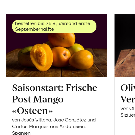
bestellen bis 25.8., Versand erste
Septemberhälfte
Saisonstart: Frische
Oli
Post Mango
Ver
«Osteen»
von Ol
Sizilie
von Jesús Villena, Jose González und
Carlos Márquez aus Andalusien,
Spanien