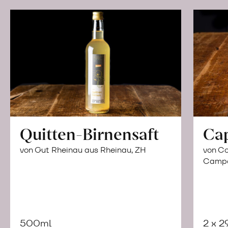
Quitten-Birnensaft
Ca
von Gut Rheinau aus Rheinau, ZH
von Co
Campor
500ml
2 x 