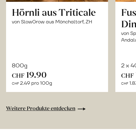
Hörnli aus Triticale
Fus
Din
von SlowGrow aus Mönchaltorf, ZH
von Sp
Andal
800g
2 x 
In
19.90
CHF
CHF
den
2.49 pro 100g
1.8
CHF
CHF
Warenkorb
Weitere Produkte entdecken