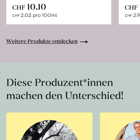
In
10.10
CHF
CHF
den
2.02 pro 100ml
2.9
CHF
CHF
Warenkorb
Weitere Produkte entdecken
Diese Produzent*innen
machen den Unterschied!