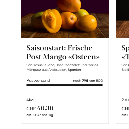
Saisonstart: Frische
Sp
Post Mango «Osteen»
«T
von Jesús Villena, Jose González und Carlos
von 
Márquez aus Andalusien, Spanien
Sizil
Postversand
noch
795
von 800
4kg
2 x
Mehr
40.30
CHF
CH
über
10.07 pro 1kg
0
CHF
CHF
«Tuono»