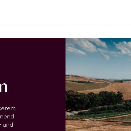
n
nserem
onend
e und