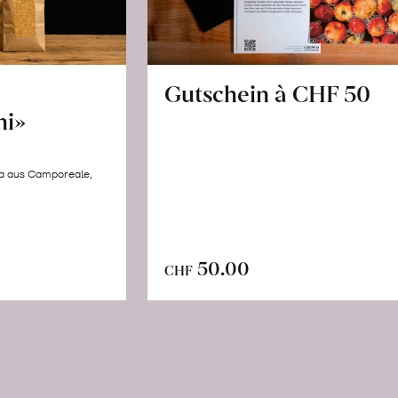
Gutschein à CHF 50
hi»
la aus Camporeale,
In
n
50.00
CHF
den
renkorb
Warenkorb