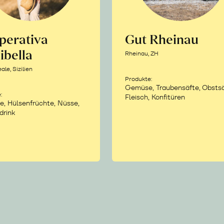
perativa
Gut Rheinau
ibella
Rheinau, ZH
le, Sizilien
Produkte:
Gemüse, Traubensäfte, Obstsä
:
Fleisch, Konfitüren
e, Hülsenfrüchte, Nüsse,
drink