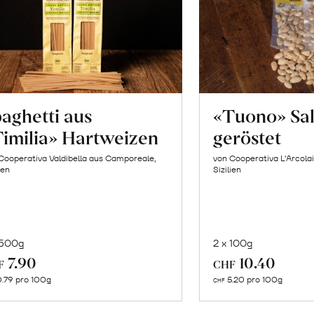
aghetti aus
«Tuono» Sa
imilia» Hartweizen
geröstet
Cooperativa Valdibella aus Camporeale,
von Cooperativa L’Arcolai
ien
Sizilien
 500g
2 x 100g
In
In
7.90
10.40
F
CHF
den
de
.79 pro 100g
5.20 pro 100g
CHF
Warenkorb
Wa