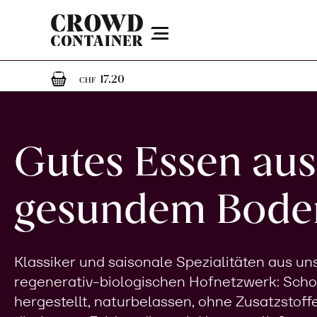
Menu
1
1 Artikel im Warenkorb
17.20
CHF
Gutes Essen aus
gesundem Bode
Klassiker und saisonale Spezialitäten aus u
regenerativ-biologischen Hofnetzwerk: Sch
hergestellt, naturbelassen, ohne Zusatzstoff