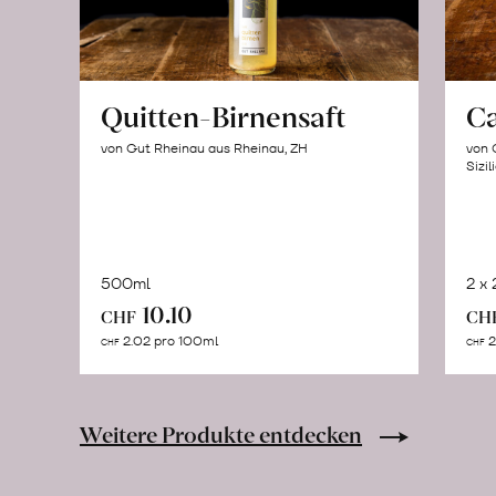
Quitten-Birnensaft
C
von Gut Rheinau aus Rheinau, ZH
von 
Sizil
500ml
2 x
In
10.10
CHF
CH
den
2.02 pro 100ml
2
CHF
CHF
Warenkorb
Weitere Produkte entdecken