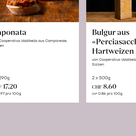
aponata
Bulgur aus
«Perciasacc
Cooperativa Valdibella aus Camporeale,
ien
Hartweizen
von Cooperativa Valdibel
Sizilien
 290g
2 x 500g
In
In
17.20
8.60
F
CHF
den
de
.97 pro 100g
0.86 pro 100g
CHF
Warenkorb
Wa