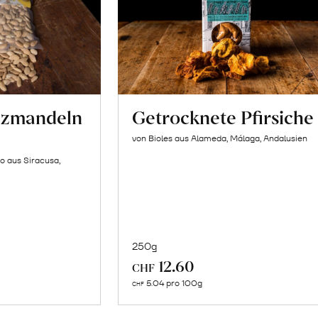
lzmandeln
Getrocknete Pfirsiche
von Bioles aus Alameda, Málaga, Andalusien
o aus Siracusa,
250g
In
12.60
CHF
n
den
5.04 pro 100g
CHF
renkorb
Warenkorb