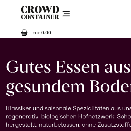
Menu
0
0 Artikel im Warenkorb
0.00
CHF
Gutes Essen aus
gesundem Bode
Klassiker und saisonale Spezialitäten aus u
regenerativ-biologischen Hofnetzwerk: Sch
hergestellt, naturbelassen, ohne Zusatzstoff