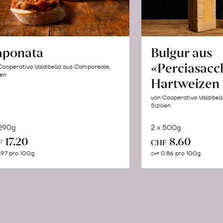
aponata
Bulgur aus
«Perciasacc
Cooperativa Valdibella aus Camporeale,
ien
Hartweizen
von Cooperativa Valdibel
Sizilien
 290g
2 x 500g
In
In
17.20
8.60
F
CHF
den
de
.97 pro 100g
0.86 pro 100g
CHF
Warenkorb
Wa