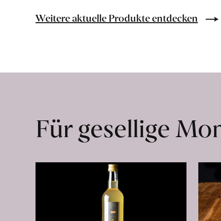
Bio-
Lebensmittel
Weitere aktuelle Produkte entdecken
ohne
Zusatzstoffe
direkt
ab
Hof
erfahren
Für gesellige M