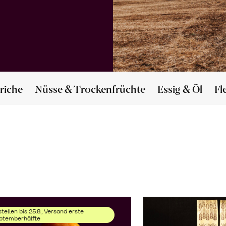
riche
Nüsse & Trockenfrüchte
Essig & Öl
Fl
tellen bis 25.8., Versand erste
ptemberhälfte