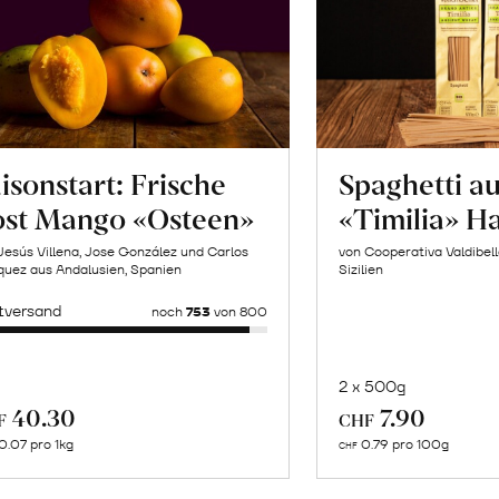
isonstart: Frische
Spaghetti a
ost Mango «Osteen»
«Timilia» H
Jesús Villena, Jose González und Carlos
von Cooperativa Valdibel
uez aus Andalusien, Spanien
Sizilien
tversand
noch
753
von 800
2 x 500g
In
Mehr
40.30
7.90
F
CHF
de
über
0.07 pro 1kg
0.79 pro 100g
CHF
Wa
Naturbelassene