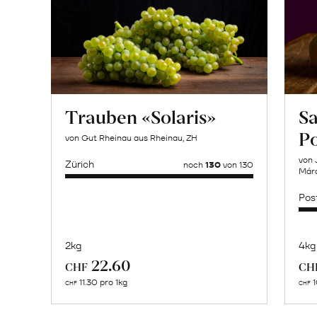
Trauben «Solaris»
Sa
P
von Gut Rheinau aus Rheinau, ZH
von 
Zürich
noch
130
von 130
Márq
Pos
2kg
4kg
Mehr
22.60
CHF
CH
über
11.30 pro 1kg
1
CHF
CHF
Naturbelassene