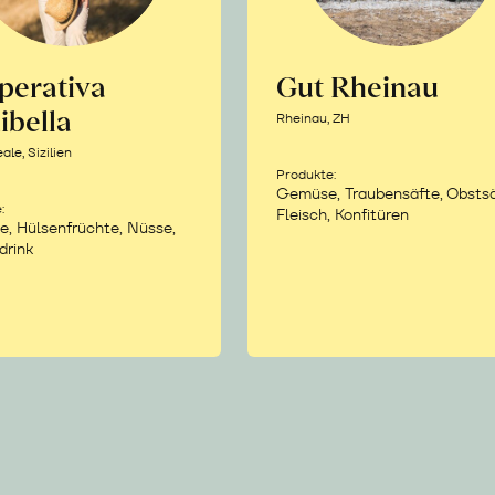
perativa
Gut Rheinau
ibella
Rheinau, ZH
le, Sizilien
Produkte:
Gemüse, Traubensäfte, Obstsä
:
Fleisch, Konfitüren
e, Hülsenfrüchte, Nüsse,
drink