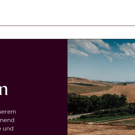
n
nserem
onend
e und