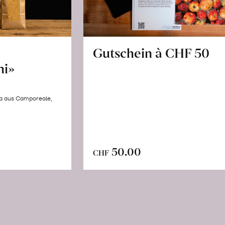
Gutschein à CHF 50
hi»
la aus Camporeale,
In
n
50.00
CHF
den
renkorb
Warenkorb