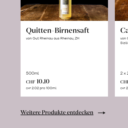
Quitten-Birnensaft
C
von Gut Rheinau aus Rheinau, ZH
von 
Sizil
500ml
2 x
In
10.10
CHF
CH
den
2.02 pro 100ml
2
CHF
CHF
Warenkorb
Weitere Produkte entdecken