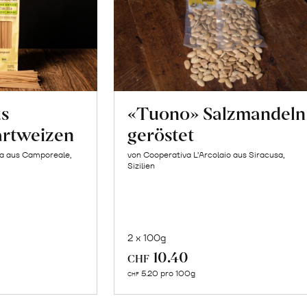
us
«Tuono» Salzmandeln
artweizen
geröstet
la aus Camporeale,
von Cooperativa L’Arcolaio aus Siracusa,
Sizilien
2 x 100g
In
10.40
CHF
n
den
5.20 pro 100g
CHF
renkorb
Warenkorb