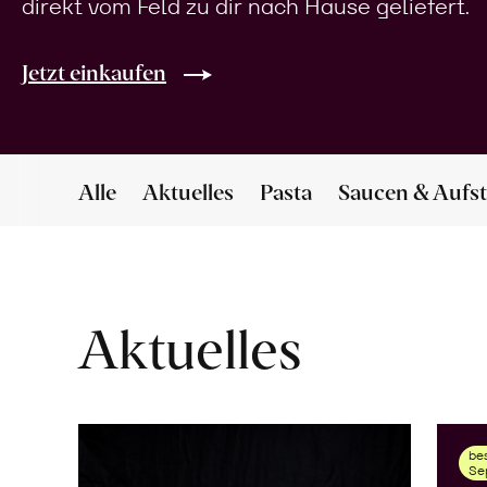
direkt vom Feld zu dir nach Hause geliefert.
Jetzt einkaufen
Alle
Aktuelles
Pasta
Saucen & Aufst
Aktuelles
bes
Se