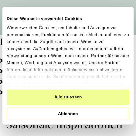
Alle Produzent*innen auf einen Blick
Diese Webseite verwendet Cookies
Wir verwenden Cookies, um Inhalte und Anzeigen zu
personalisieren, Funktionen für soziale Medien anbieten zu
Dafür stehen wir
können und die Zugriffe auf unsere Website zu
analysieren. Außerdem geben wir Informationen zu Ihrer
Verwendung unserer Website an unsere Partner für soziale
Pestizidfrei angebaut, schonend verarbeitet.
Medien, Werbung und Analysen weiter. Unsere Partner
Natürliche Zutaten, echter Geschmack.
führen diese Informationen möglicherweise mit weiteren
Daten zusammen, die Sie ihnen bereitgestellt haben oder
Von kleinen Höfen, direkt zu dir.
die sie im Rahmen Ihrer Nutzung der Dienste gesammelt
haben.
100% transparent, 0% Zusatzstoffe.
Alle zulassen
Ablehnen
Saisonale Inspirationen