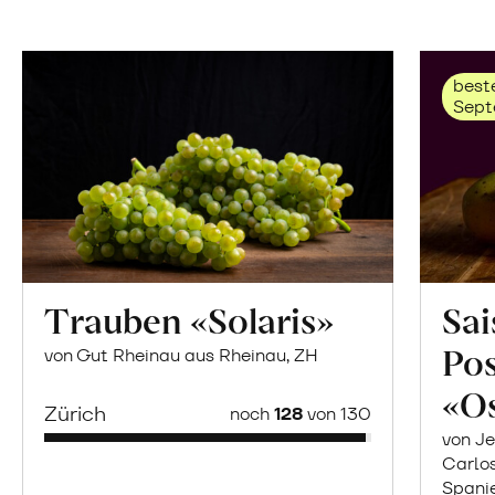
beste
Sept
Trauben «Solaris»
Sai
Po
von Gut Rheinau aus Rheinau, ZH
«O
Zürich
noch
128
von 130
von Je
Carlo
Spani