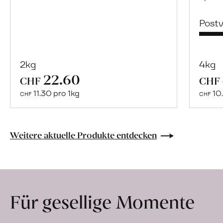
Post
2kg
4kg
22.60
Mehr
CHF
CHF
über
11.30 pro 1kg
10.
CHF
CHF
Naturbelassene
Bio-
Lebensmittel
Weitere aktuelle Produkte entdecken
ohne
Zusatzstoffe
direkt
ab
Für gesellige Momente
Hof
erfahren