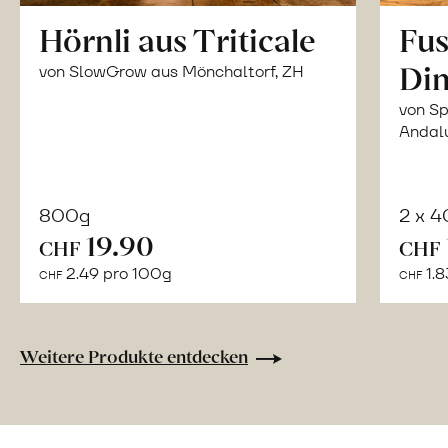
Hörnli aus Triticale
Fus
Din
von SlowGrow aus Mönchaltorf, ZH
von Sp
Andal
800g
2 x 
In
19.90
CHF
CHF
den
2.49 pro 100g
1.8
CHF
CHF
Warenkorb
Weitere Produkte entdecken