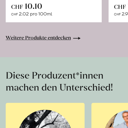
In
10.10
CHF
CHF
den
2.02 pro 100ml
2.9
CHF
CHF
Warenkorb
Weitere Produkte entdecken
Diese Produzent*innen
machen den Unterschied!