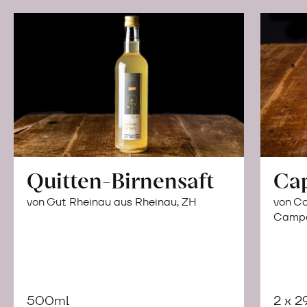
Quitten-Birnensaft
Ca
von Gut Rheinau aus Rheinau, ZH
von Co
Campor
500ml
2 x 