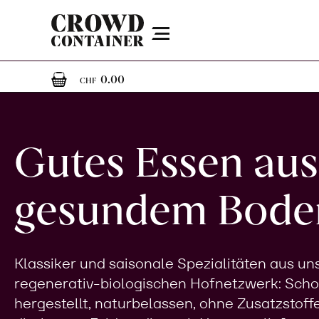
Menu
0
0 Artikel im Warenkorb
0.00
CHF
Gutes Essen aus
gesundem Bode
Klassiker und saisonale Spezialitäten aus u
regenerativ-biologischen Hofnetzwerk: Sch
hergestellt, naturbelassen, ohne Zusatzstoff