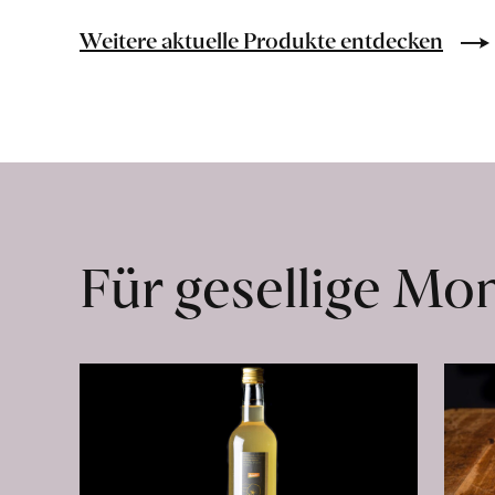
Bio-
Lebensmittel
Weitere aktuelle Produkte entdecken
ohne
Zusatzstoffe
direkt
ab
Hof
erfahren
Für gesellige M