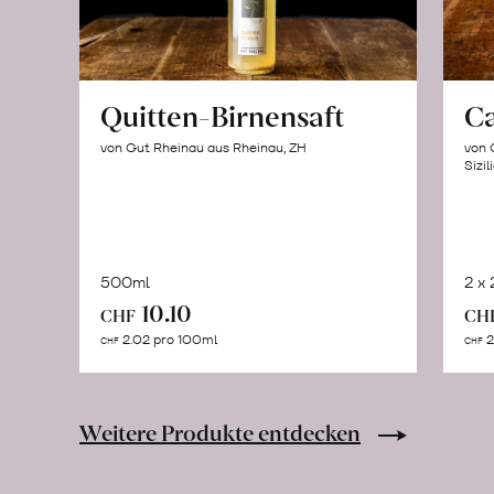
Quitten-Birnensaft
C
von Gut Rheinau aus Rheinau, ZH
von 
Sizil
500ml
2 x
In
10.10
CHF
CH
den
2.02 pro 100ml
2
CHF
CHF
Warenkorb
Weitere Produkte entdecken