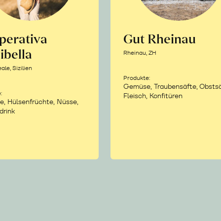
perativa
Gut Rheinau
ibella
Rheinau, ZH
le, Sizilien
Produkte:
Gemüse, Traubensäfte, Obstsä
:
Fleisch, Konfitüren
e, Hülsenfrüchte, Nüsse,
drink