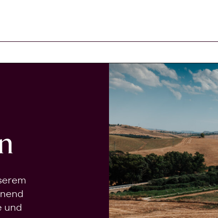
n
nserem
onend
e und