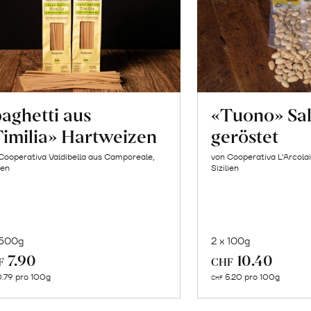
aghetti aus
«Tuono» Sa
imilia» Hartweizen
geröstet
Cooperativa Valdibella aus Camporeale,
von Cooperativa L’Arcolai
ien
Sizilien
 500g
2 x 100g
In
In
7.90
10.40
F
CHF
den
de
.79 pro 100g
5.20 pro 100g
CHF
Warenkorb
Wa