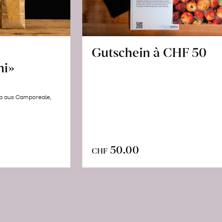
Gutschein à CHF 50
hi»
la aus Camporeale,
In
n
50.00
CHF
den
renkorb
Warenkorb