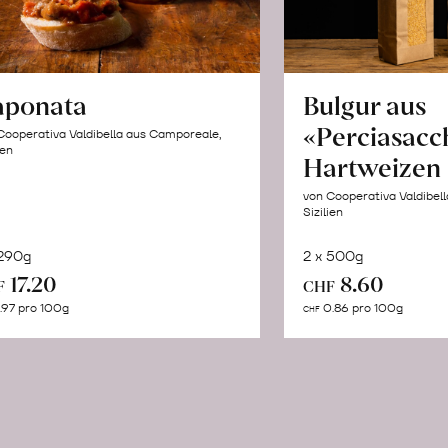
aponata
Bulgur aus
«Perciasacc
Cooperativa Valdibella aus Camporeale,
ien
Hartweizen
von Cooperativa Valdibel
Sizilien
 290g
2 x 500g
In
In
17.20
8.60
F
CHF
den
de
.97 pro 100g
0.86 pro 100g
CHF
Warenkorb
Wa