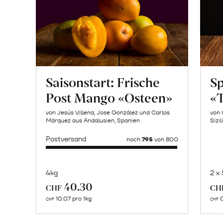
Saisonstart: Frische
Sp
Post Mango «Osteen»
«T
von Jesús Villena, Jose González und Carlos
von 
Márquez aus Andalusien, Spanien
Sizil
Postversand
noch
795
von 800
4kg
2 x
Mehr
40.30
CHF
CH
über
10.07 pro 1kg
0
CHF
CHF
Naturbelassene