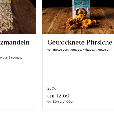
lzmandeln
Getrocknete Pfirsiche
von Bioles aus Alameda, Málaga, Andalusien
o aus Siracusa,
250g
In
12.60
CHF
n
den
5.04 pro 100g
CHF
renkorb
Warenkorb