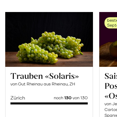
beste
Sept
Trauben «Solaris»
Sai
Po
von Gut Rheinau aus Rheinau, ZH
«O
Zürich
noch
130
von 130
von Je
Carlo
Spani