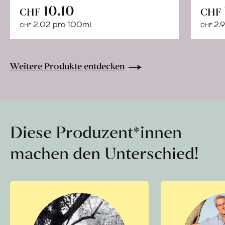
In
10.10
CHF
CHF
den
2.02 pro 100ml
2.9
CHF
CHF
Warenkorb
Weitere Produkte entdecken
Diese Produzent*innen
machen den Unterschied!