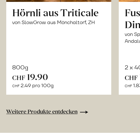
Hörnli aus Triticale
Fus
Din
von SlowGrow aus Mönchaltorf, ZH
von Sp
Andal
800g
2 x 
In
19.90
CHF
CHF
den
2.49 pro 100g
1.8
CHF
CHF
Warenkorb
Weitere Produkte entdecken