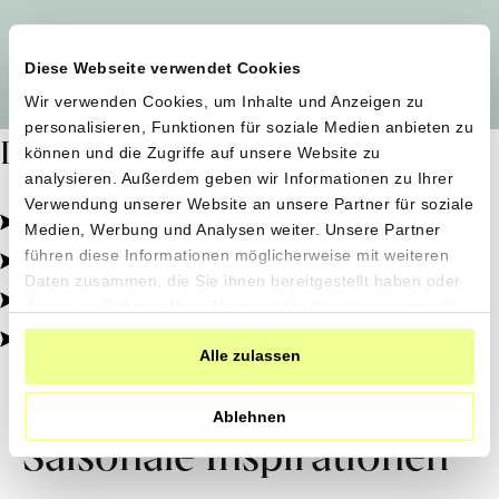
Alle Produzent*innen auf einen Blick
Diese Webseite verwendet Cookies
Wir verwenden Cookies, um Inhalte und Anzeigen zu
personalisieren, Funktionen für soziale Medien anbieten zu
Dafür stehen wir
können und die Zugriffe auf unsere Website zu
analysieren. Außerdem geben wir Informationen zu Ihrer
Verwendung unserer Website an unsere Partner für soziale
Pestizidfrei angebaut, schonend verarbeitet.
Medien, Werbung und Analysen weiter. Unsere Partner
Natürliche Zutaten, echter Geschmack.
führen diese Informationen möglicherweise mit weiteren
Daten zusammen, die Sie ihnen bereitgestellt haben oder
Von kleinen Höfen, direkt zu dir.
die sie im Rahmen Ihrer Nutzung der Dienste gesammelt
haben.
100% transparent, 0% Zusatzstoffe.
Alle zulassen
Ablehnen
Saisonale Inspirationen