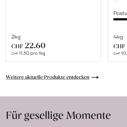
Post
2kg
4kg
22.60
Mehr
CHF
CHF
über
11.30 pro 1kg
10.
CHF
CHF
Naturbelassene
Bio-
Lebensmittel
Weitere aktuelle Produkte entdecken
ohne
Zusatzstoffe
direkt
ab
Für gesellige Momente
Hof
erfahren