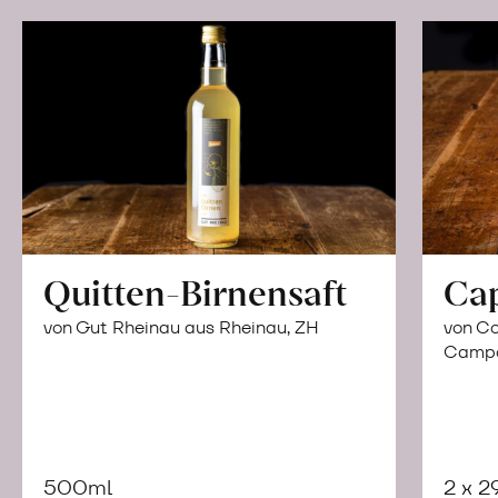
Quitten-Birnensaft
Ca
von Gut Rheinau aus Rheinau, ZH
von Co
Campor
500ml
2 x 