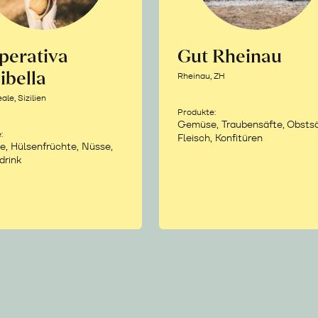
perativa
Gut Rheinau
ibella
Rheinau, ZH
le, Sizilien
Produkte:
Gemüse, Traubensäfte, Obstsä
:
Fleisch, Konfitüren
e, Hülsenfrüchte, Nüsse,
drink