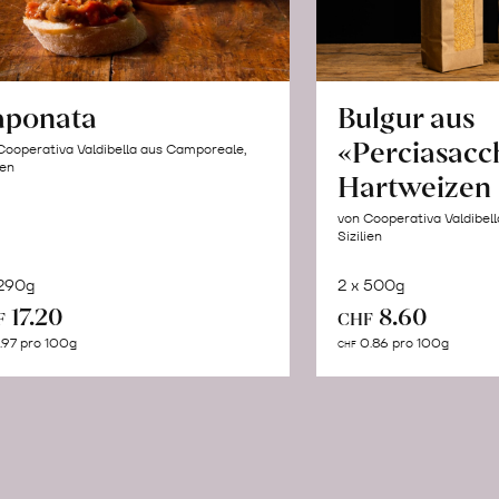
aponata
Bulgur aus
«Perciasacc
Cooperativa Valdibella aus Camporeale,
ien
Hartweizen
von Cooperativa Valdibel
Sizilien
 290g
2 x 500g
In
In
17.20
8.60
F
CHF
den
de
.97 pro 100g
0.86 pro 100g
CHF
Warenkorb
Wa