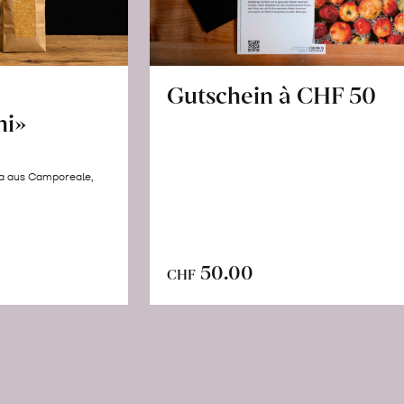
Gutschein à CHF 50
hi»
la aus Camporeale,
In
n
50.00
CHF
den
renkorb
Warenkorb