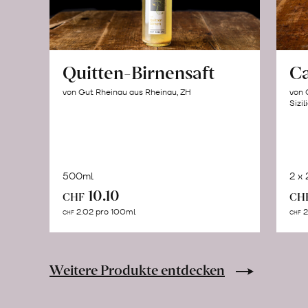
Quitten-Birnensaft
C
von Gut Rheinau aus Rheinau, ZH
von 
Sizil
500ml
2 x
In
10.10
CHF
CH
den
2.02 pro 100ml
2
CHF
CHF
Warenkorb
Weitere Produkte entdecken