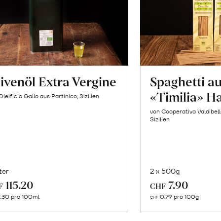
ivenöl Extra Vergine
Spaghetti a
«Timilia» H
Oleificio Gallo aus Partinico, Sizilien
von Cooperativa Valdibel
Sizilien
ter
2 x 500g
In
In
115.20
7.90
F
CHF
den
de
.30 pro 100ml
0.79 pro 100g
CHF
Warenkorb
Wa