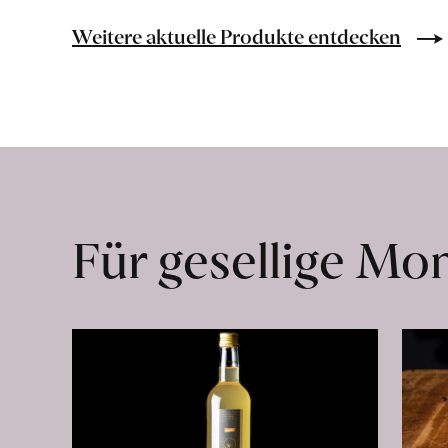
Bio-
Lebensmittel
Weitere aktuelle Produkte entdecken
ohne
Zusatzstoffe
direkt
ab
Hof
erfahren
Für gesellige M