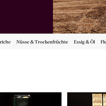
riche
Nüsse & Trockenfrüchte
Essig & Öl
Fl