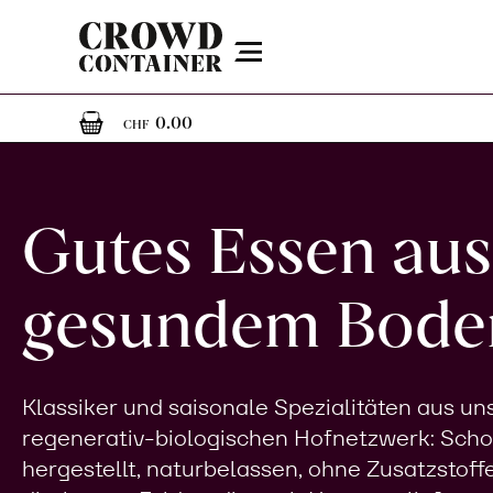
Menu
0
0 Artikel im Warenkorb
0.00
CHF
Gutes Essen aus
gesundem Bode
Klassiker und saisonale Spezialitäten aus u
regenerativ-biologischen Hofnetzwerk: Sch
hergestellt, naturbelassen, ohne Zusatzstoff