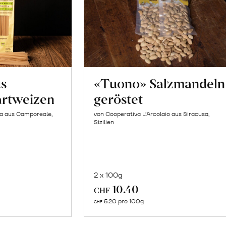
us
«Tuono» Salzmandeln
artweizen
geröstet
la aus Camporeale,
von Cooperativa L’Arcolaio aus Siracusa,
Sizilien
2 x 100g
In
10.40
CHF
n
den
5.20 pro 100g
CHF
renkorb
Warenkorb