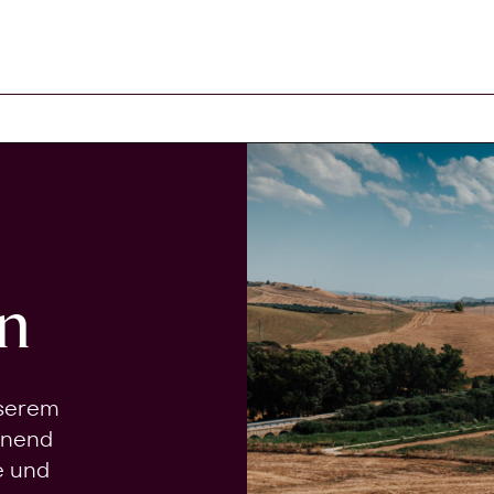
n
nserem
onend
e und