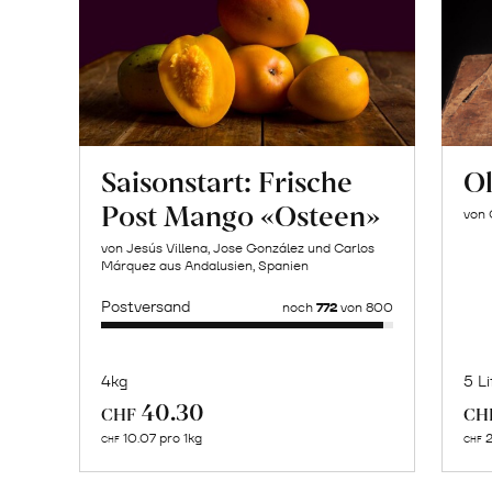
Saisonstart: Frische
Ol
Post Mango «Osteen»
von 
von Jesús Villena, Jose González und Carlos
Márquez aus Andalusien, Spanien
Postversand
noch
772
von 800
4kg
5 Li
Mehr
40.30
CHF
CH
über
10.07 pro 1kg
2
CHF
CHF
Naturbelassene