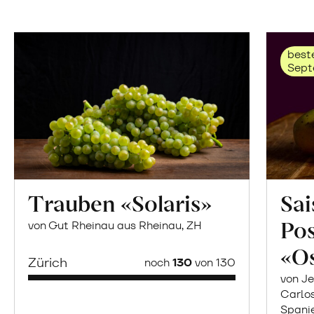
beste
Sept
Trauben «Solaris»
Sai
Po
von Gut Rheinau aus Rheinau, ZH
«O
Zürich
noch
130
von 130
von Je
Carlo
Spani