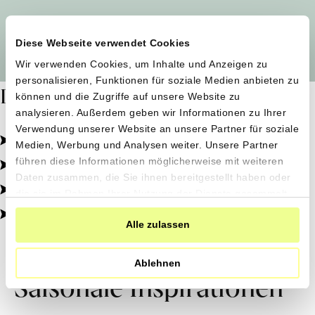
Alle Produzent*innen auf einen Blick
Diese Webseite verwendet Cookies
Wir verwenden Cookies, um Inhalte und Anzeigen zu
personalisieren, Funktionen für soziale Medien anbieten zu
Dafür stehen wir
können und die Zugriffe auf unsere Website zu
analysieren. Außerdem geben wir Informationen zu Ihrer
Verwendung unserer Website an unsere Partner für soziale
Pestizidfrei angebaut, schonend verarbeitet.
Medien, Werbung und Analysen weiter. Unsere Partner
Natürliche Zutaten, echter Geschmack.
führen diese Informationen möglicherweise mit weiteren
Daten zusammen, die Sie ihnen bereitgestellt haben oder
Von kleinen Höfen, direkt zu dir.
die sie im Rahmen Ihrer Nutzung der Dienste gesammelt
haben.
100% transparent, 0% Zusatzstoffe.
Alle zulassen
Ablehnen
Saisonale Inspirationen