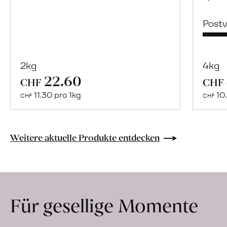
Post
2kg
4kg
22.60
Mehr
CHF
CHF
über
11.30 pro 1kg
10.
CHF
CHF
Naturbelassene
Bio-
Lebensmittel
Weitere aktuelle Produkte entdecken
ohne
Zusatzstoffe
direkt
ab
Für gesellige Momente
Hof
erfahren