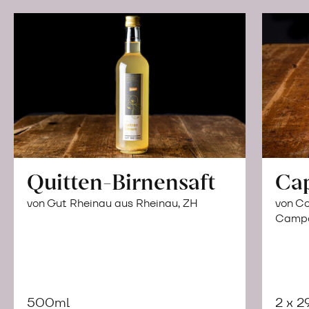
Quitten-Birnensaft
Ca
von Gut Rheinau aus Rheinau, ZH
von Co
Campor
500ml
2 x 