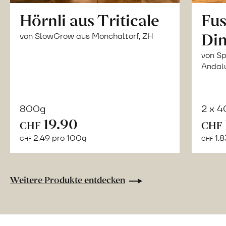
Hörnli aus Triticale
Fus
Din
von SlowGrow aus Mönchaltorf, ZH
von Sp
Andal
800g
2 x 
In
19.90
CHF
CHF
den
2.49 pro 100g
1.8
CHF
CHF
Warenkorb
Weitere Produkte entdecken