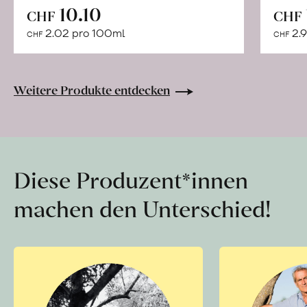
In
10.10
CHF
CHF
den
2.02 pro 100ml
2.9
CHF
CHF
Warenkorb
Weitere Produkte entdecken
Diese Produzent*innen
machen den Unterschied!