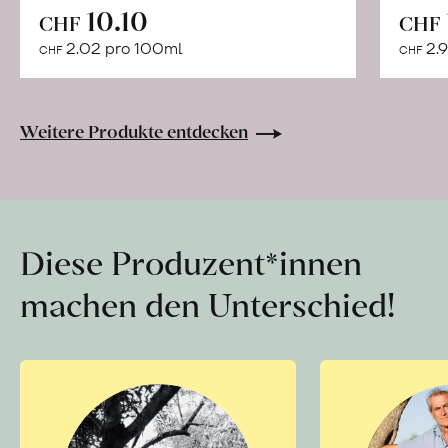
In
10.10
CHF
CHF
den
2.02 pro 100ml
2.9
CHF
CHF
Warenkorb
Weitere Produkte entdecken
Diese Produzent*innen
machen den Unterschied!