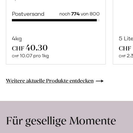
Postversand
noch
774
von 800
4kg
5 Lit
40.30
Mehr
CHF
CHF
über
10.07 pro 1kg
2.
CHF
CHF
Xelo
Julia
Alfonso
Weitere aktuelle Produkte entdecken
erfahren
Für gesellige Momente