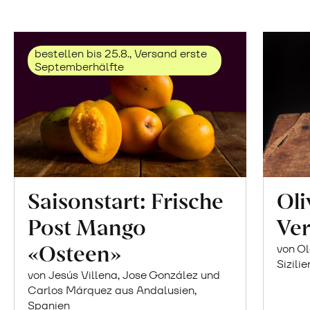
bestellen bis 25.8., Versand erste
Septemberhälfte
Saisonstart: Frische
Oli
Post Mango
Ver
«Osteen»
von Ol
Sizilie
von Jesús Villena, Jose González und
Carlos Márquez aus Andalusien,
Spanien