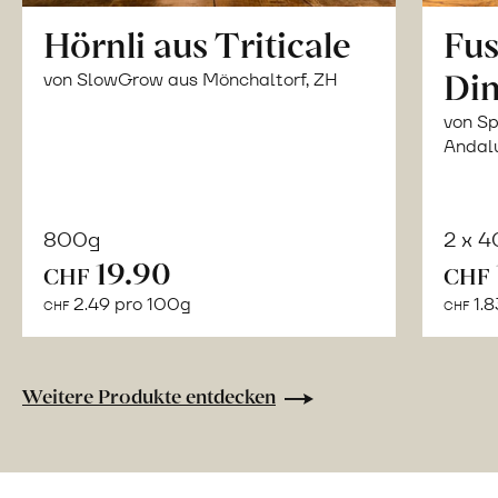
Hörnli aus Triticale
Fus
Din
von SlowGrow aus Mönchaltorf, ZH
von Sp
Andal
800g
2 x 
In
19.90
CHF
CHF
den
2.49 pro 100g
1.8
CHF
CHF
Warenkorb
Weitere Produkte entdecken