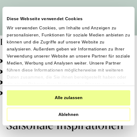
Alle Produzent*innen auf einen Blick
Diese Webseite verwendet Cookies
Wir verwenden Cookies, um Inhalte und Anzeigen zu
personalisieren, Funktionen für soziale Medien anbieten zu
Dafür stehen wir
können und die Zugriffe auf unsere Website zu
analysieren. Außerdem geben wir Informationen zu Ihrer
Verwendung unserer Website an unsere Partner für soziale
Pestizidfrei angebaut, schonend verarbeitet.
Medien, Werbung und Analysen weiter. Unsere Partner
Natürliche Zutaten, echter Geschmack.
führen diese Informationen möglicherweise mit weiteren
Daten zusammen, die Sie ihnen bereitgestellt haben oder
Von kleinen Höfen, direkt zu dir.
die sie im Rahmen Ihrer Nutzung der Dienste gesammelt
haben.
100% transparent, 0% Zusatzstoffe.
Alle zulassen
Ablehnen
Saisonale Inspirationen