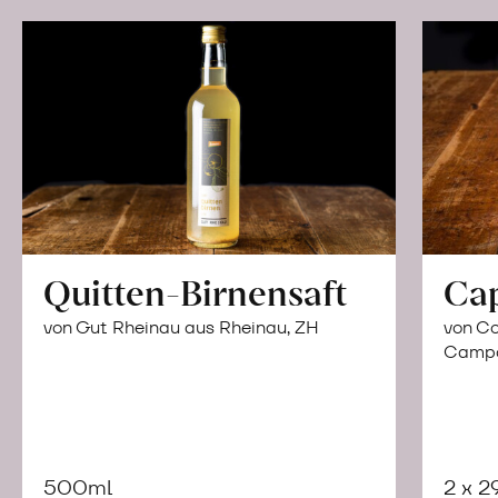
Quitten-Birnensaft
Ca
von Gut Rheinau aus Rheinau, ZH
von Co
Campor
500ml
2 x 