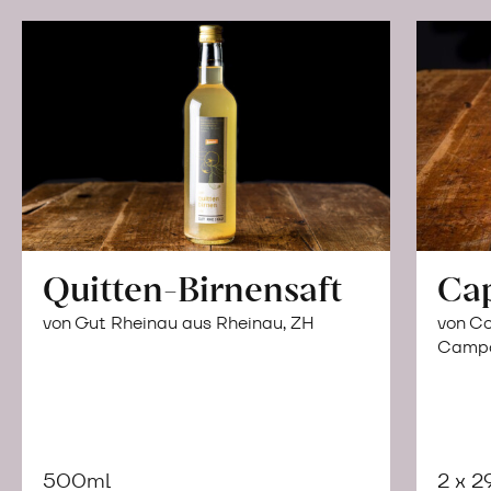
Quitten-Birnensaft
Ca
von Gut Rheinau aus Rheinau, ZH
von Co
Campor
500ml
2 x 