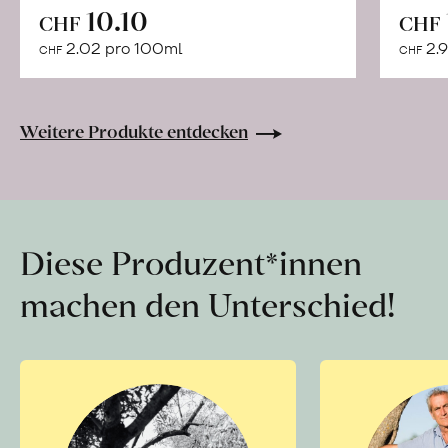
In
10.10
CHF
CHF
den
2.02 pro 100ml
2.9
CHF
CHF
Warenkorb
Weitere Produkte entdecken
Diese Produzent*innen
machen den Unterschied!