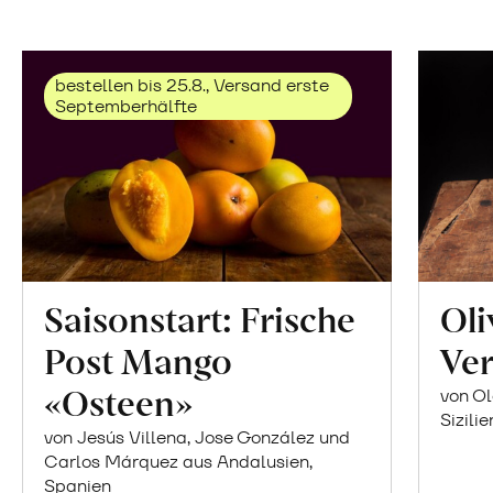
bestellen bis 25.8., Versand erste
Septemberhälfte
Saisonstart: Frische
Oli
Post Mango
Ver
«Osteen»
von Ol
Sizilie
von Jesús Villena, Jose González und
Carlos Márquez aus Andalusien,
Spanien