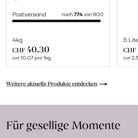
Postversand
noch
774
von 800
4kg
5 Lit
40.30
Mehr
CHF
CHF
über
10.07 pro 1kg
2.
CHF
CHF
Naturbelassene
Bio-
Lebensmittel
Weitere aktuelle Produkte entdecken
ohne
Zusatzstoffe
direkt
ab
Für gesellige Momente
Hof
erfahren