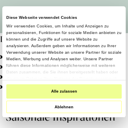
Alle Produzent*innen auf einen Blick
Diese Webseite verwendet Cookies
Wir verwenden Cookies, um Inhalte und Anzeigen zu
personalisieren, Funktionen für soziale Medien anbieten zu
Dafür stehen wir
können und die Zugriffe auf unsere Website zu
analysieren. Außerdem geben wir Informationen zu Ihrer
Verwendung unserer Website an unsere Partner für soziale
Pestizidfrei angebaut, schonend verarbeitet.
Medien, Werbung und Analysen weiter. Unsere Partner
Natürliche Zutaten, echter Geschmack.
führen diese Informationen möglicherweise mit weiteren
Daten zusammen, die Sie ihnen bereitgestellt haben oder
Von kleinen Höfen, direkt zu dir.
die sie im Rahmen Ihrer Nutzung der Dienste gesammelt
haben.
100% transparent, 0% Zusatzstoffe.
Alle zulassen
Ablehnen
Saisonale Inspirationen