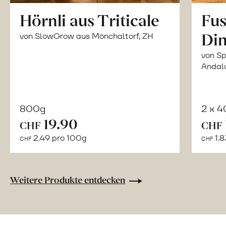
Hörnli aus Triticale
Fus
Din
von SlowGrow aus Mönchaltorf, ZH
von Sp
Andal
800g
2 x 
In
19.90
CHF
CHF
den
2.49 pro 100g
1.8
CHF
CHF
Warenkorb
Weitere Produkte entdecken