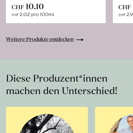
In
10.10
CHF
CHF
den
2.02 pro 100ml
2.9
CHF
CHF
Warenkorb
Weitere Produkte entdecken
Diese Produzent*innen
machen den Unterschied!