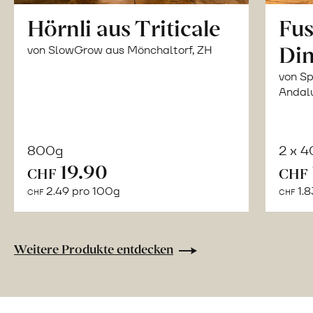
Hörnli aus Triticale
Fus
Din
von SlowGrow aus Mönchaltorf, ZH
von Sp
Andal
800g
2 x 
In
19.90
CHF
CHF
den
2.49 pro 100g
1.8
CHF
CHF
Warenkorb
Weitere Produkte entdecken