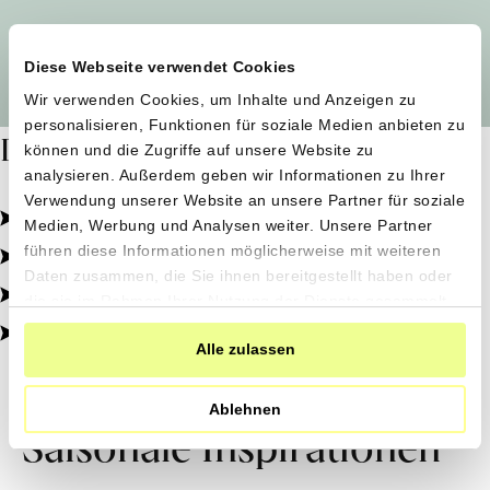
Alle Produzent*innen auf einen Blick
Diese Webseite verwendet Cookies
Wir verwenden Cookies, um Inhalte und Anzeigen zu
personalisieren, Funktionen für soziale Medien anbieten zu
Dafür stehen wir
können und die Zugriffe auf unsere Website zu
analysieren. Außerdem geben wir Informationen zu Ihrer
Verwendung unserer Website an unsere Partner für soziale
Pestizidfrei angebaut, schonend verarbeitet.
Medien, Werbung und Analysen weiter. Unsere Partner
Natürliche Zutaten, echter Geschmack.
führen diese Informationen möglicherweise mit weiteren
Daten zusammen, die Sie ihnen bereitgestellt haben oder
Von kleinen Höfen, direkt zu dir.
die sie im Rahmen Ihrer Nutzung der Dienste gesammelt
haben.
100% transparent, 0% Zusatzstoffe.
Alle zulassen
Ablehnen
Saisonale Inspirationen