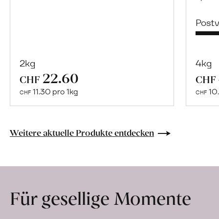
Post
2kg
4kg
22.60
Mehr
CHF
CHF
über
11.30 pro 1kg
10.
CHF
CHF
Tierra
y
Libertad
Weitere aktuelle Produkte entdecken
erfahren
Für gesellige Momente