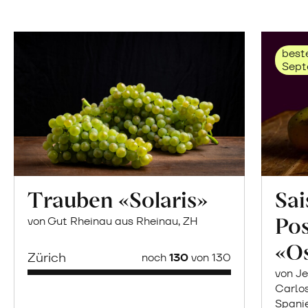
beste
Sept
Trauben «Solaris»
Sai
Po
von Gut Rheinau aus Rheinau, ZH
«O
Zürich
noch
130
von 130
von Je
Carlo
Spani