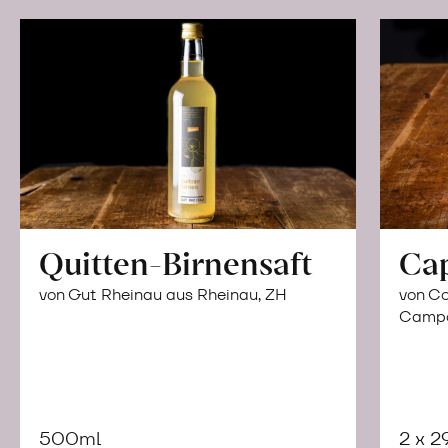
Quitten-Birnensaft
Ca
von Gut Rheinau aus Rheinau, ZH
von Co
Campor
500ml
2 x 