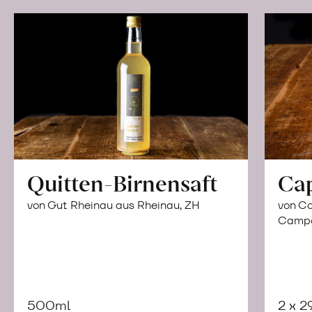
Quitten-Birnensaft
Ca
von Gut Rheinau aus Rheinau, ZH
von Co
Campor
500ml
2 x 