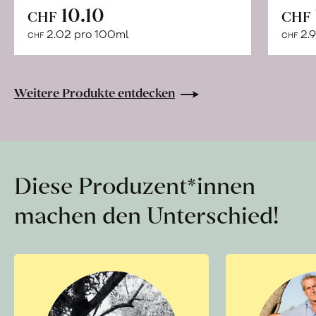
In
10.10
CHF
CHF
den
2.02 pro 100ml
2.9
CHF
CHF
Warenkorb
Weitere Produkte entdecken
Diese Produzent*innen
machen den Unterschied!