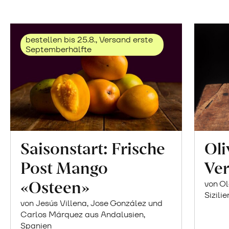
bestellen bis 25.8., Versand erste
Septemberhälfte
Saisonstart: Frische
Oli
Post Mango
Ver
«Osteen»
von Ol
Sizilie
von Jesús Villena, Jose González und
Carlos Márquez aus Andalusien,
Spanien