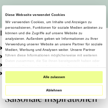
Alle Produzent*innen auf einen Blick
Diese Webseite verwendet Cookies
Wir verwenden Cookies, um Inhalte und Anzeigen zu
personalisieren, Funktionen für soziale Medien anbieten zu
Dafür stehen wir
können und die Zugriffe auf unsere Website zu
analysieren. Außerdem geben wir Informationen zu Ihrer
Verwendung unserer Website an unsere Partner für soziale
Pestizidfrei angebaut, schonend verarbeitet.
Medien, Werbung und Analysen weiter. Unsere Partner
Natürliche Zutaten, echter Geschmack.
führen diese Informationen möglicherweise mit weiteren
Daten zusammen, die Sie ihnen bereitgestellt haben oder
Von kleinen Höfen, direkt zu dir.
die sie im Rahmen Ihrer Nutzung der Dienste gesammelt
haben.
100% transparent, 0% Zusatzstoffe.
Alle zulassen
Ablehnen
Saisonale Inspirationen