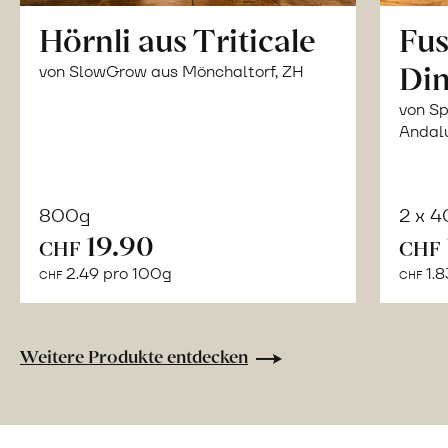
Hörnli aus Triticale
Fus
Din
von SlowGrow aus Mönchaltorf, ZH
von Sp
Andal
800g
2 x 
In
19.90
CHF
CHF
den
2.49 pro 100g
1.8
CHF
CHF
Warenkorb
Weitere Produkte entdecken