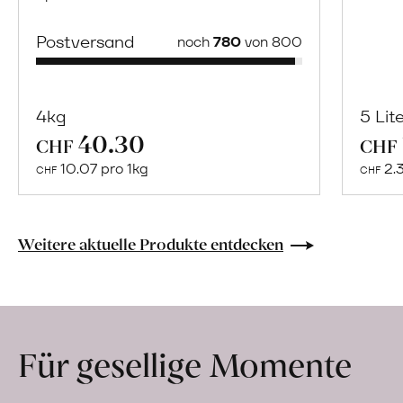
Postversand
noch
780
von 800
4kg
5 Lit
40.30
Mehr
CHF
CHF
über
10.07 pro 1kg
2.
CHF
CHF
Naturbelassene
Bio-
Lebensmittel
Weitere aktuelle Produkte entdecken
ohne
Zusatzstoffe
direkt
ab
Für gesellige Momente
Hof
erfahren