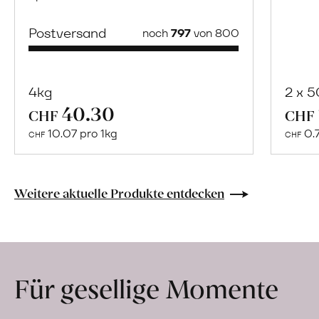
Postversand
noch
797
von 800
4kg
2 x 
40.30
Mehr
CHF
CHF
über
10.07 pro 1kg
0.
CHF
CHF
Paco
Bedoya
erfahren
Weitere aktuelle Produkte entdecken
Für gesellige Momente