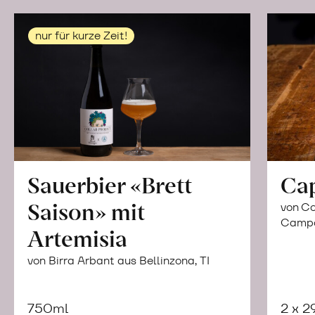
nur für kurze Zeit!
Sauerbier «Brett
Ca
Saison» mit
von Co
Campor
Artemisia
von Birra Arbant aus Bellinzona, TI
750ml
2 x 