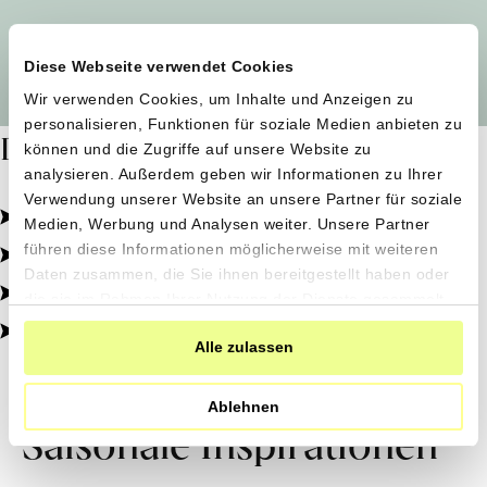
Alle Produzent*innen auf einen Blick
Diese Webseite verwendet Cookies
Wir verwenden Cookies, um Inhalte und Anzeigen zu
personalisieren, Funktionen für soziale Medien anbieten zu
Dafür stehen wir
können und die Zugriffe auf unsere Website zu
analysieren. Außerdem geben wir Informationen zu Ihrer
Verwendung unserer Website an unsere Partner für soziale
Pestizidfrei angebaut, schonend verarbeitet.
Medien, Werbung und Analysen weiter. Unsere Partner
Natürliche Zutaten, echter Geschmack.
führen diese Informationen möglicherweise mit weiteren
Daten zusammen, die Sie ihnen bereitgestellt haben oder
Von kleinen Höfen, direkt zu dir.
die sie im Rahmen Ihrer Nutzung der Dienste gesammelt
haben.
100% transparent, 0% Zusatzstoffe.
Alle zulassen
Ablehnen
Saisonale Inspirationen