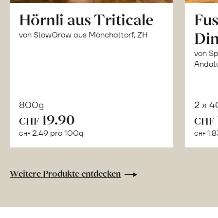
Hörnli aus Triticale
Fus
Din
von SlowGrow aus Mönchaltorf, ZH
von Sp
Andal
800g
2 x 
In
19.90
CHF
CHF
den
2.49 pro 100g
1.8
CHF
CHF
Warenkorb
Weitere Produkte entdecken