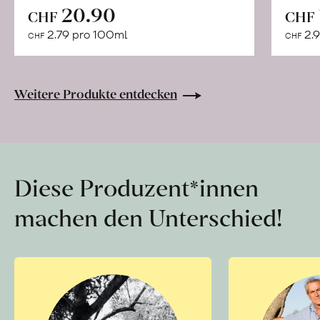
In
20.90
CHF
CHF
den
2.79 pro 100ml
2.9
CHF
CHF
Warenkorb
Weitere Produkte entdecken
Diese Produzent*innen
machen den Unterschied!