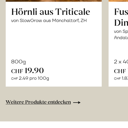
Hörnli aus Triticale
Fus
Din
von SlowGrow aus Mönchaltorf, ZH
von Sp
Andal
800g
2 x 
In
19.90
CHF
CHF
den
2.49 pro 100g
1.8
CHF
CHF
Warenkorb
Weitere Produkte entdecken