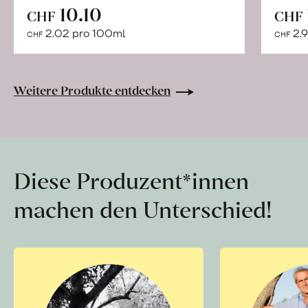
In
10.10
CHF
CHF
den
2.02 pro 100ml
2.9
CHF
CHF
Warenkorb
Weitere Produkte entdecken
Diese Produzent*innen
machen den Unterschied!