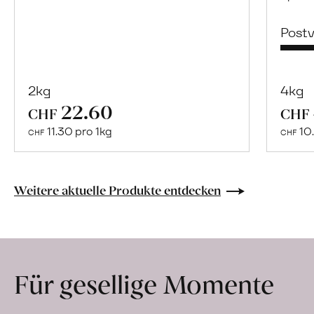
Post
2kg
4kg
22.60
Mehr
CHF
CHF
über
11.30 pro 1kg
10.
CHF
CHF
Naturbelassene
Bio-
Lebensmittel
Weitere aktuelle Produkte entdecken
ohne
Zusatzstoffe
direkt
ab
Für gesellige Momente
Hof
erfahren