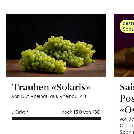
beste
Sept
Trauben «Solaris»
Sai
Po
von Gut Rheinau aus Rheinau, ZH
«O
Zürich
noch
130
von 130
von Je
Carlo
Spani