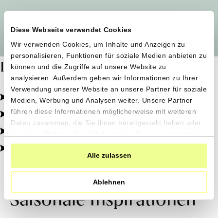
Alle Produzent*innen auf einen Blick
Diese Webseite verwendet Cookies
Wir verwenden Cookies, um Inhalte und Anzeigen zu
personalisieren, Funktionen für soziale Medien anbieten zu
Dafür stehen wir
können und die Zugriffe auf unsere Website zu
analysieren. Außerdem geben wir Informationen zu Ihrer
Verwendung unserer Website an unsere Partner für soziale
Pestizidfrei angebaut, schonend verarbeitet.
Medien, Werbung und Analysen weiter. Unsere Partner
Natürliche Zutaten, echter Geschmack.
führen diese Informationen möglicherweise mit weiteren
Daten zusammen, die Sie ihnen bereitgestellt haben oder
Von kleinen Höfen, direkt zu dir.
die sie im Rahmen Ihrer Nutzung der Dienste gesammelt
haben.
100% transparent, 0% Zusatzstoffe.
Alle zulassen
Ablehnen
Saisonale Inspirationen