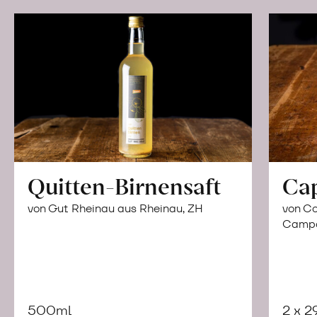
Quitten-Birnensaft
Ca
von Gut Rheinau aus Rheinau, ZH
von Co
Campor
500ml
2 x 