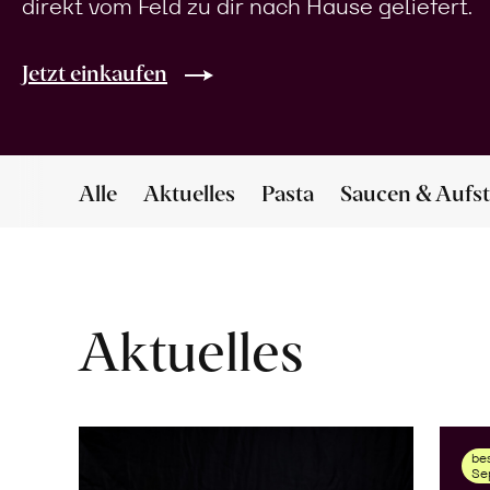
direkt vom Feld zu dir nach Hause geliefert.
Jetzt einkaufen
Alle
Aktuelles
Pasta
Saucen & Aufst
Aktuelles
bes
Se