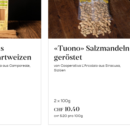
us
«Tuono» Salzmandeln
artweizen
geröstet
la aus Camporeale,
von Cooperativa L’Arcolaio aus Siracusa,
Sizilien
2 x 100g
In
10.40
CHF
n
den
5.20 pro 100g
CHF
renkorb
Warenkorb