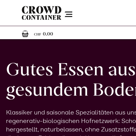
Menu
0
0 Artikel im Warenkorb
0.00
CHF
Gutes Essen aus
gesundem Bode
Klassiker und saisonale Spezialitäten aus u
regenerativ-biologischen Hofnetzwerk: Sch
hergestellt, naturbelassen, ohne Zusatzstoff