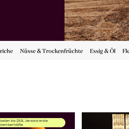
riche
Nüsse & Trockenfrüchte
Essig & Öl
Fl
tellen bis 25.8., Versand erste
ptemberhälfte