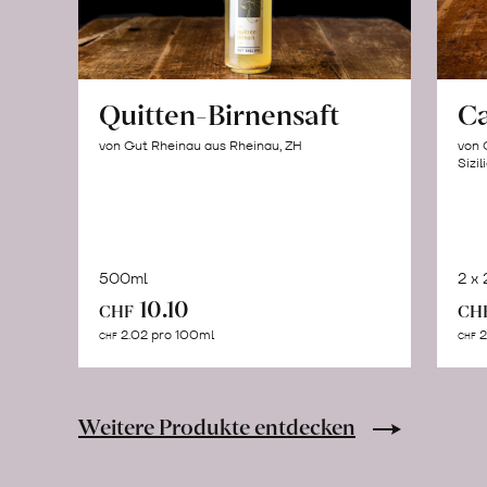
Quitten-Birnensaft
C
von Gut Rheinau aus Rheinau, ZH
von 
Sizil
500ml
2 x
In
10.10
CHF
CH
den
2.02 pro 100ml
2
CHF
CHF
Warenkorb
Weitere Produkte entdecken