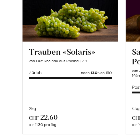
Trauben «Solaris»
Sa
P
von Gut Rheinau aus Rheinau, ZH
von 
Zürich
noch
130
von 130
Márq
Pos
2kg
4kg
Mehr
22.60
CHF
CH
über
11.30 pro 1kg
1
CHF
CHF
Makrelenfilets