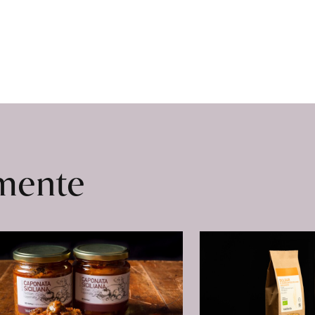
in
Olivenöl
erfahren
omente