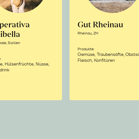
perativa
Gut Rheinau
ibella
Rheinau, ZH
le, Sizilien
Produkte:
Gemüse, Traubensäfte, Obstsä
:
Fleisch, Konfitüren
e, Hülsenfrüchte, Nüsse,
drink