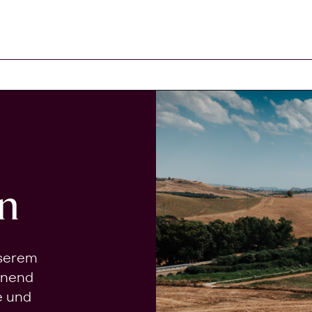
n
nserem
onend
e und