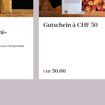
Gutschein à CHF 50
hi»
la aus Camporeale,
In
n
50.00
CHF
den
renkorb
Warenkorb