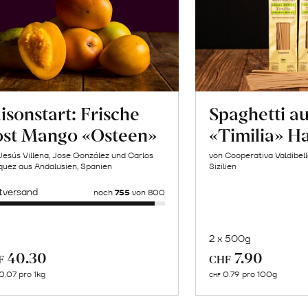
isonstart: Frische
Spaghetti a
ost Mango «Osteen»
«Timilia» H
Jesús Villena, Jose González und Carlos
von Cooperativa Valdibel
uez aus Andalusien, Spanien
Sizilien
tversand
noch
755
von 800
2 x 500g
In
Mehr
40.30
7.90
F
CHF
de
über
0.07 pro 1kg
0.79 pro 100g
CHF
Wa
Makrelenfilets