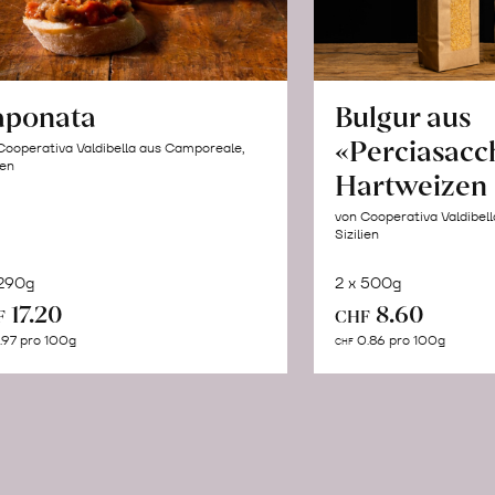
aponata
Bulgur aus
«Perciasacc
Cooperativa Valdibella aus Camporeale,
ien
Hartweizen
von Cooperativa Valdibel
Sizilien
 290g
2 x 500g
In
In
17.20
8.60
F
CHF
den
de
.97 pro 100g
0.86 pro 100g
CHF
Warenkorb
Wa