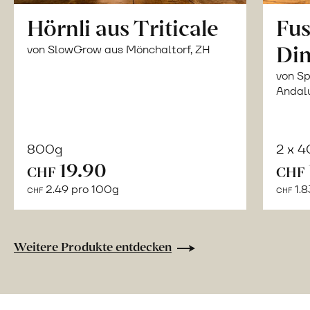
Hörnli aus Triticale
Fus
Din
von SlowGrow aus Mönchaltorf, ZH
von Sp
Andal
800g
2 x 
In
19.90
CHF
CHF
den
2.49 pro 100g
1.8
CHF
CHF
Warenkorb
Weitere Produkte entdecken