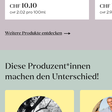
In
10.10
CHF
CHF
den
2.02 pro 100ml
2.9
CHF
CHF
Warenkorb
Weitere Produkte entdecken
Diese Produzent*innen
machen den Unterschied!