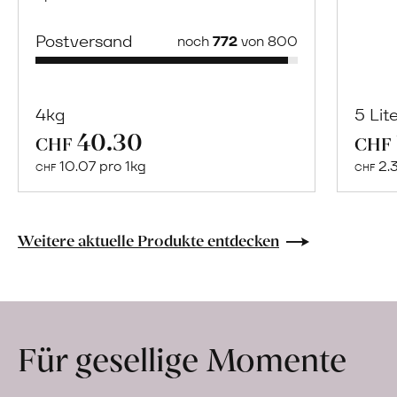
Postversand
noch
772
von 800
4kg
5 Lit
40.30
Mehr
CHF
CHF
über
10.07 pro 1kg
2.
CHF
CHF
Naturbelassene
Bio-
Lebensmittel
Weitere aktuelle Produkte entdecken
ohne
Zusatzstoffe
direkt
ab
Für gesellige Momente
Hof
erfahren