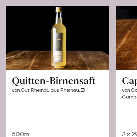
Quitten-Birnensaft
Ca
von Gut Rheinau aus Rheinau, ZH
von Co
Campor
500ml
2 x 