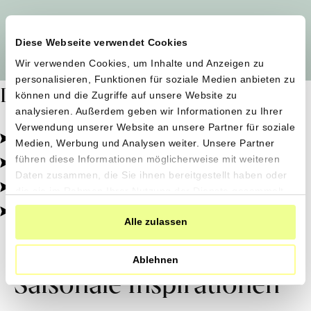
Alle Produzent*innen auf einen Blick
Diese Webseite verwendet Cookies
Wir verwenden Cookies, um Inhalte und Anzeigen zu
personalisieren, Funktionen für soziale Medien anbieten zu
Dafür stehen wir
können und die Zugriffe auf unsere Website zu
analysieren. Außerdem geben wir Informationen zu Ihrer
Verwendung unserer Website an unsere Partner für soziale
Pestizidfrei angebaut, schonend verarbeitet.
Medien, Werbung und Analysen weiter. Unsere Partner
Natürliche Zutaten, echter Geschmack.
führen diese Informationen möglicherweise mit weiteren
Daten zusammen, die Sie ihnen bereitgestellt haben oder
Von kleinen Höfen, direkt zu dir.
die sie im Rahmen Ihrer Nutzung der Dienste gesammelt
haben.
100% transparent, 0% Zusatzstoffe.
Alle zulassen
Ablehnen
Saisonale Inspirationen