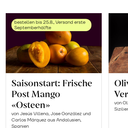
bestellen bis 25.8., Versand erste
Septemberhälfte
Saisonstart: Frische
Oli
Post Mango
Ver
«Osteen»
von Ol
Sizilie
von Jesús Villena, Jose González und
Carlos Márquez aus Andalusien,
Spanien