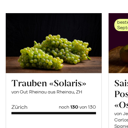
beste
Sept
Trauben «Solaris»
Sai
Po
von Gut Rheinau aus Rheinau, ZH
«O
Zürich
noch
130
von 130
von Je
Carlo
Spani