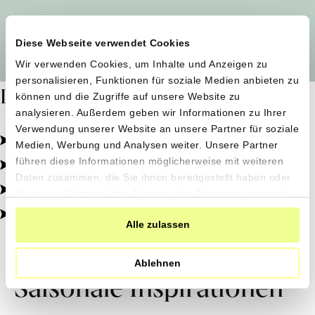
Alle Produzent*innen auf einen Blick
Diese Webseite verwendet Cookies
Wir verwenden Cookies, um Inhalte und Anzeigen zu
personalisieren, Funktionen für soziale Medien anbieten zu
Dafür stehen wir
können und die Zugriffe auf unsere Website zu
analysieren. Außerdem geben wir Informationen zu Ihrer
Verwendung unserer Website an unsere Partner für soziale
Pestizidfrei angebaut, schonend verarbeitet.
Medien, Werbung und Analysen weiter. Unsere Partner
Natürliche Zutaten, echter Geschmack.
führen diese Informationen möglicherweise mit weiteren
Daten zusammen, die Sie ihnen bereitgestellt haben oder
Von kleinen Höfen, direkt zu dir.
die sie im Rahmen Ihrer Nutzung der Dienste gesammelt
haben.
100% transparent, 0% Zusatzstoffe.
Alle zulassen
Ablehnen
Saisonale Inspirationen