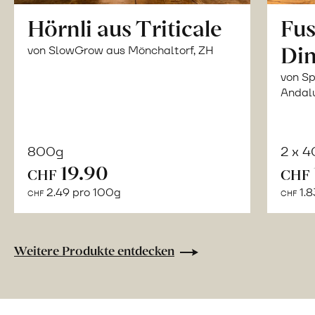
Hörnli aus Triticale
Fus
Din
von SlowGrow aus Mönchaltorf, ZH
von Sp
Andal
800g
2 x 
In
19.90
CHF
CHF
den
2.49 pro 100g
1.8
CHF
CHF
Warenkorb
Weitere Produkte entdecken