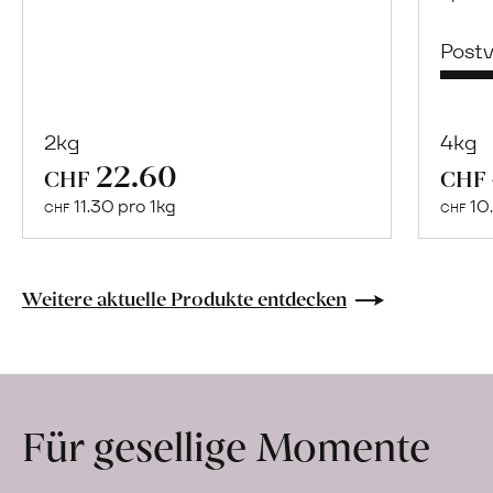
Post
2kg
4kg
22.60
Mehr
CHF
CHF
über
11.30 pro 1kg
10.
CHF
CHF
Naturbelassene
Bio-
Lebensmittel
Weitere aktuelle Produkte entdecken
ohne
Zusatzstoffe
direkt
ab
Für gesellige Momente
Hof
erfahren