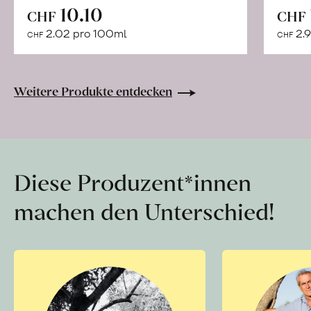
In
10.10
CHF
CHF
den
2.02 pro 100ml
2.9
CHF
CHF
Warenkorb
Weitere Produkte entdecken
Diese Produzent*innen
machen den Unterschied!