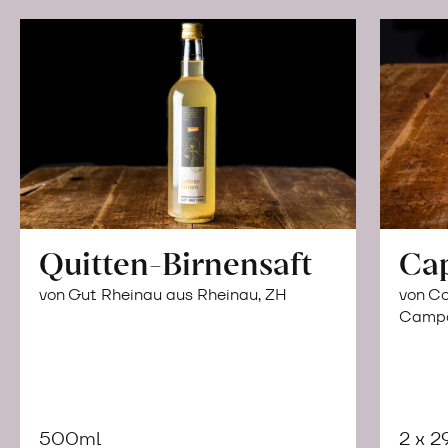
Quitten-Birnensaft
Ca
von Gut Rheinau aus Rheinau, ZH
von Co
Campor
500ml
2 x 