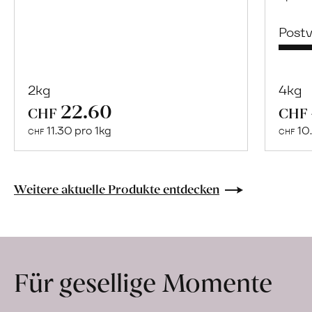
Post
2kg
4kg
22.60
Mehr
CHF
CHF
über
11.30 pro 1kg
10.
CHF
CHF
Naturbelassene
Bio-
Lebensmittel
Weitere aktuelle Produkte entdecken
ohne
Zusatzstoffe
direkt
ab
Für gesellige Momente
Hof
erfahren