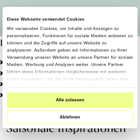
Alle Produzent*innen auf einen Blick
Diese Webseite verwendet Cookies
Wir verwenden Cookies, um Inhalte und Anzeigen zu
personalisieren, Funktionen für soziale Medien anbieten zu
Dafür stehen wir
können und die Zugriffe auf unsere Website zu
analysieren. Außerdem geben wir Informationen zu Ihrer
Verwendung unserer Website an unsere Partner für soziale
Pestizidfrei angebaut, schonend verarbeitet.
Medien, Werbung und Analysen weiter. Unsere Partner
Natürliche Zutaten, echter Geschmack.
führen diese Informationen möglicherweise mit weiteren
Daten zusammen, die Sie ihnen bereitgestellt haben oder
Von kleinen Höfen, direkt zu dir.
die sie im Rahmen Ihrer Nutzung der Dienste gesammelt
haben.
100% transparent, 0% Zusatzstoffe.
Alle zulassen
Ablehnen
Saisonale Inspirationen