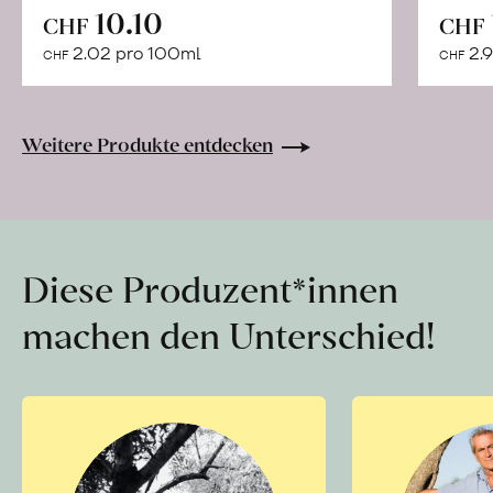
In
10.10
CHF
CHF
den
2.02 pro 100ml
2.9
CHF
CHF
Warenkorb
Weitere Produkte entdecken
Diese Produzent*innen
machen den Unterschied!