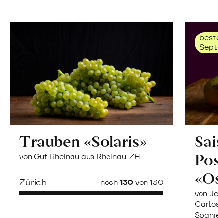
beste
Sept
Trauben «Solaris»
Sai
Po
von Gut Rheinau aus Rheinau, ZH
«O
Zürich
noch
130
von 130
von Je
Carlo
Spani