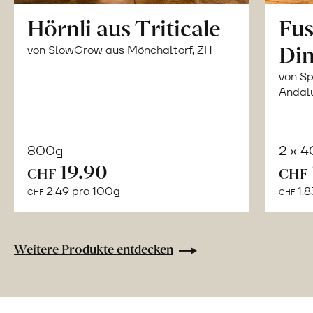
Hörnli aus Triticale
Fus
Din
von SlowGrow aus Mönchaltorf, ZH
von Sp
Andal
800g
2 x 
In
19.90
CHF
CHF
den
2.49 pro 100g
1.8
CHF
CHF
Warenkorb
Weitere Produkte entdecken