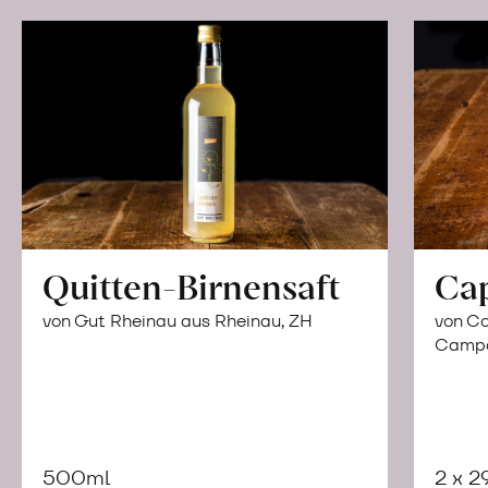
Quitten-Birnensaft
Ca
von Gut Rheinau aus Rheinau, ZH
von Co
Campor
500ml
2 x 