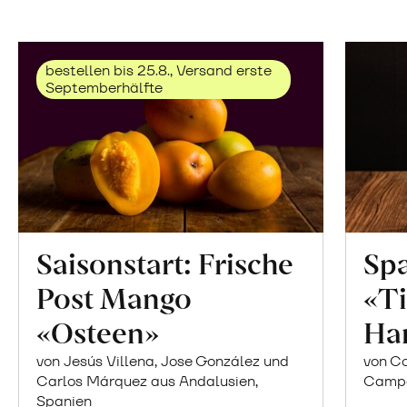
bestellen bis 25.8., Versand erste
Septemberhälfte
Saisonstart: Frische
Spa
Post Mango
«Ti
«Osteen»
Ha
von Jesús Villena, Jose González und
von Co
Carlos Márquez aus Andalusien,
Campor
Spanien