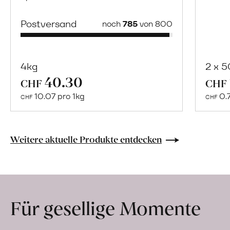
Postversand
noch
785
von 800
4kg
2 x 
40.30
Mehr
CHF
CHF
über
10.07 pro 1kg
0.
CHF
CHF
Naturbelassene
Bio-
Lebensmittel
Weitere aktuelle Produkte entdecken
ohne
Zusatzstoffe
direkt
ab
Für gesellige Momente
Hof
erfahren