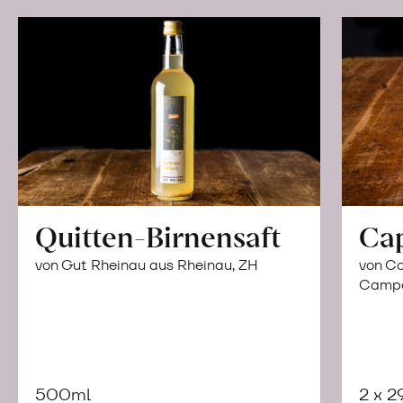
Quitten-Birnensaft
Ca
von Gut Rheinau aus Rheinau, ZH
von Co
Campor
500ml
2 x 