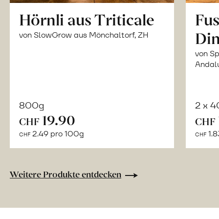
Hörnli aus Triticale
Fus
Din
von SlowGrow aus Mönchaltorf, ZH
von Sp
Andal
800g
2 x 
In
19.90
CHF
CHF
den
2.49 pro 100g
1.8
CHF
CHF
Warenkorb
Weitere Produkte entdecken