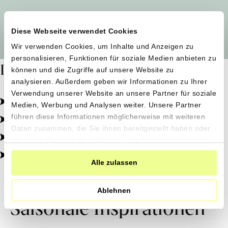
Alle Produzent*innen auf einen Blick
Diese Webseite verwendet Cookies
Wir verwenden Cookies, um Inhalte und Anzeigen zu
personalisieren, Funktionen für soziale Medien anbieten zu
Dafür stehen wir
können und die Zugriffe auf unsere Website zu
analysieren. Außerdem geben wir Informationen zu Ihrer
Verwendung unserer Website an unsere Partner für soziale
Pestizidfrei angebaut, schonend verarbeitet.
Medien, Werbung und Analysen weiter. Unsere Partner
Natürliche Zutaten, echter Geschmack.
führen diese Informationen möglicherweise mit weiteren
Daten zusammen, die Sie ihnen bereitgestellt haben oder
Von kleinen Höfen, direkt zu dir.
die sie im Rahmen Ihrer Nutzung der Dienste gesammelt
haben.
100% transparent, 0% Zusatzstoffe.
Alle zulassen
Ablehnen
Saisonale Inspirationen