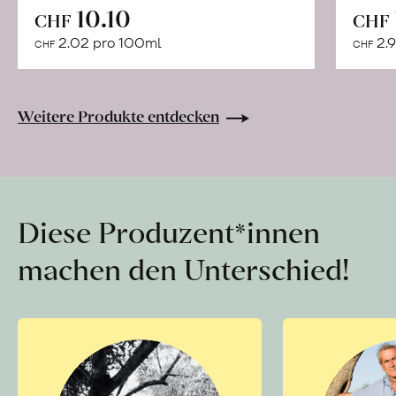
In
10.10
CHF
CHF
den
2.02 pro 100ml
2.9
CHF
CHF
Warenkorb
Weitere Produkte entdecken
Diese Produzent*innen
machen den Unterschied!