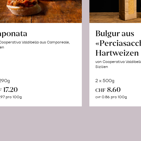
aponata
Bulgur aus
«Perciasacc
Cooperativa Valdibella aus Camporeale,
ien
Hartweizen
von Cooperativa Valdibel
Sizilien
 290g
2 x 500g
In
In
17.20
8.60
F
CHF
den
de
.97 pro 100g
0.86 pro 100g
CHF
Warenkorb
Wa