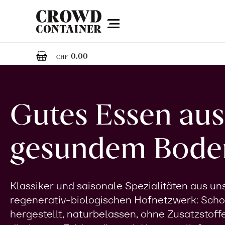
Menu
0
0 Artikel im Warenkorb
0.00
CHF
Gutes Essen aus
gesundem Bode
Klassiker und saisonale Spezialitäten aus u
regenerativ-biologischen Hofnetzwerk: Sch
hergestellt, naturbelassen, ohne Zusatzstoff