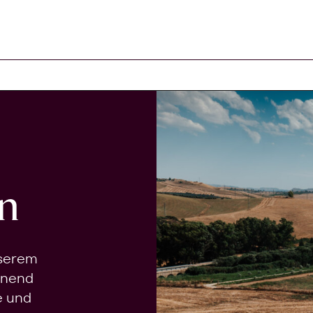
n
nserem
onend
e und