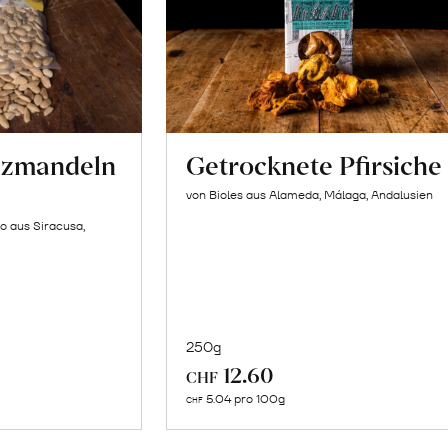
lzmandeln
Getrocknete Pfirsiche
von Bioles aus Alameda, Málaga, Andalusien
o aus Siracusa,
250g
In
12.60
CHF
n
den
5.04 pro 100g
CHF
renkorb
Warenkorb