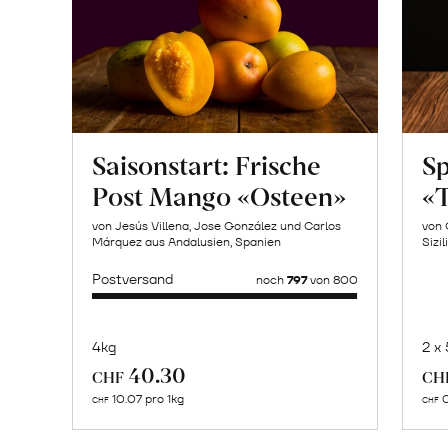
Saisonstart: Frische
Sp
Post Mango «Osteen»
«T
von Jesús Villena, Jose González und Carlos
von 
Márquez aus Andalusien, Spanien
Sizil
Postversand
noch
797
von 800
4kg
2 x
Mehr
40.30
CHF
CH
über
10.07 pro 1kg
0
CHF
CHF
Tierra