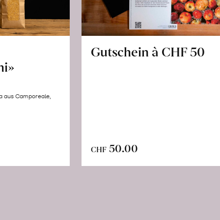
Gutschein à CHF 50
hi»
la aus Camporeale,
In
n
50.00
CHF
den
renkorb
Warenkorb