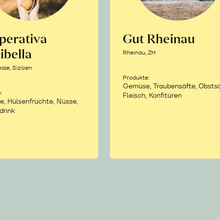
perativa
Gut Rheinau
ibella
Rheinau, ZH
le, Sizilien
Produkte:
Gemüse, Traubensäfte, Obstsä
:
Fleisch, Konfitüren
e, Hülsenfrüchte, Nüsse,
drink