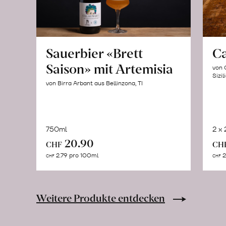
Sauerbier «Brett
C
Saison» mit Artemisia
von 
Sizil
von Birra Arbant aus Bellinzona, TI
750ml
2 x
In
20.90
CHF
CH
den
2.79 pro 100ml
2
CHF
CHF
Warenkorb
Weitere Produkte entdecken