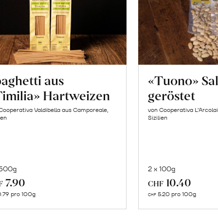
aghetti aus
«Tuono» Sa
imilia» Hartweizen
geröstet
Cooperativa Valdibella aus Camporeale,
von Cooperativa L’Arcolai
ien
Sizilien
 500g
2 x 100g
In
In
7.90
10.40
F
CHF
den
de
.79 pro 100g
5.20 pro 100g
CHF
Warenkorb
Wa