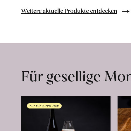
y
Libertad
Weitere aktuelle Produkte entdecken
erfahren
Für gesellige M
nur für kurze Zeit!