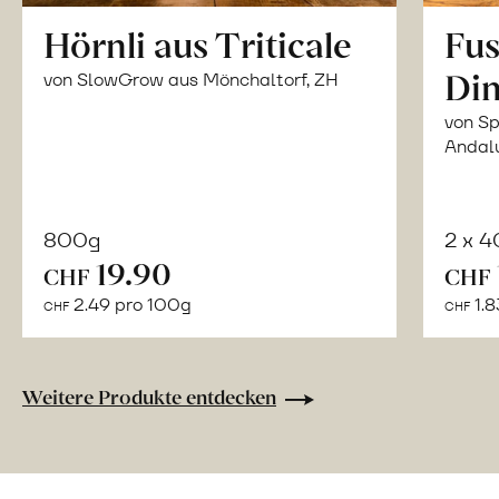
Hörnli aus Triticale
Fus
Din
von SlowGrow aus Mönchaltorf, ZH
von Sp
Andal
800g
2 x 
In
19.90
CHF
CHF
den
2.49 pro 100g
1.8
CHF
CHF
Warenkorb
Weitere Produkte entdecken