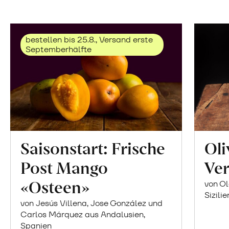
bestellen bis 25.8., Versand erste
Septemberhälfte
Saisonstart: Frische
Oli
Post Mango
Ver
«Osteen»
von Ol
Sizilie
von Jesús Villena, Jose González und
Carlos Márquez aus Andalusien,
Spanien