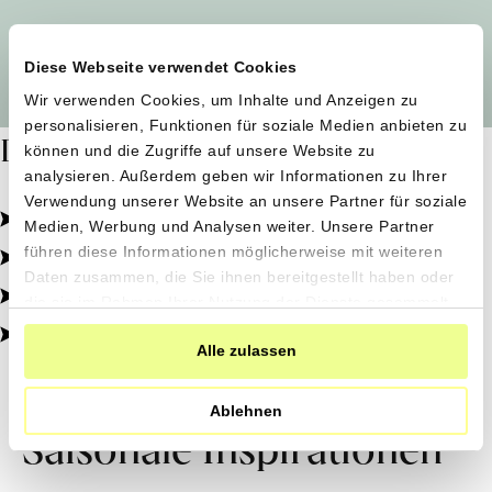
Alle Produzent*innen auf einen Blick
Diese Webseite verwendet Cookies
Wir verwenden Cookies, um Inhalte und Anzeigen zu
personalisieren, Funktionen für soziale Medien anbieten zu
Dafür stehen wir
können und die Zugriffe auf unsere Website zu
analysieren. Außerdem geben wir Informationen zu Ihrer
Verwendung unserer Website an unsere Partner für soziale
Pestizidfrei angebaut, schonend verarbeitet.
Medien, Werbung und Analysen weiter. Unsere Partner
Natürliche Zutaten, echter Geschmack.
führen diese Informationen möglicherweise mit weiteren
Daten zusammen, die Sie ihnen bereitgestellt haben oder
Von kleinen Höfen, direkt zu dir.
die sie im Rahmen Ihrer Nutzung der Dienste gesammelt
haben.
100% transparent, 0% Zusatzstoffe.
Alle zulassen
Ablehnen
Saisonale Inspirationen