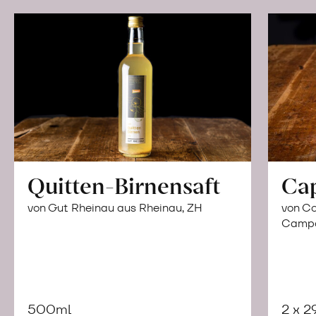
Quitten-Birnensaft
Ca
von Gut Rheinau aus Rheinau, ZH
von Co
Campor
500ml
2 x 