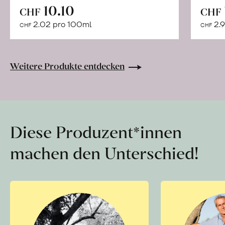
In
10.10
CHF
CHF
den
2.02 pro 100ml
2.9
CHF
CHF
Warenkorb
Weitere Produkte entdecken
Diese Produzent*innen
machen den Unterschied!