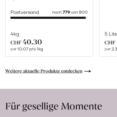
Postversand
noch
779
von 800
4kg
5 Lit
40.30
Mehr
CHF
CHF
über
10.07 pro 1kg
2.
CHF
CHF
Saisonstart:
Frische
Post
Weitere aktuelle Produkte entdecken
Mango
«Osteen»
erfahren
Für gesellige Momente