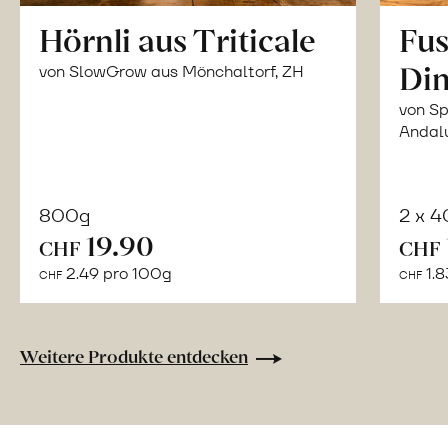
Hörnli aus Triticale
Fus
Din
von SlowGrow aus Mönchaltorf, ZH
von Sp
Andal
800g
2 x 
In
19.90
CHF
CHF
den
2.49 pro 100g
1.8
CHF
CHF
Warenkorb
Weitere Produkte entdecken