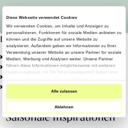
Alle Produzent*innen auf einen Blick
Diese Webseite verwendet Cookies
Wir verwenden Cookies, um Inhalte und Anzeigen zu
personalisieren, Funktionen für soziale Medien anbieten zu
Dafür stehen wir
können und die Zugriffe auf unsere Website zu
analysieren. Außerdem geben wir Informationen zu Ihrer
Verwendung unserer Website an unsere Partner für soziale
Pestizidfrei angebaut, schonend verarbeitet.
Medien, Werbung und Analysen weiter. Unsere Partner
Natürliche Zutaten, echter Geschmack.
führen diese Informationen möglicherweise mit weiteren
Daten zusammen, die Sie ihnen bereitgestellt haben oder
Von kleinen Höfen, direkt zu dir.
die sie im Rahmen Ihrer Nutzung der Dienste gesammelt
haben.
100% transparent, 0% Zusatzstoffe.
Alle zulassen
Ablehnen
Saisonale Inspirationen