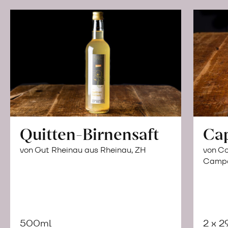
Quitten-Birnensaft
Ca
von Gut Rheinau aus Rheinau, ZH
von Co
Campor
500ml
2 x 