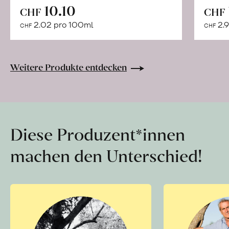
In
10.10
CHF
CHF
den
2.02 pro 100ml
2.9
CHF
CHF
Warenkorb
Weitere Produkte entdecken
Diese Produzent*innen
machen den Unterschied!