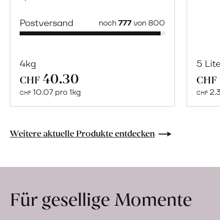
Postversand
noch
777
von 800
4kg
5 Lit
40.30
Mehr
CHF
CHF
über
10.07 pro 1kg
2.
CHF
CHF
Naturbelassene
Bio-
Lebensmittel
Weitere aktuelle Produkte entdecken
ohne
Zusatzstoffe
direkt
ab
Für gesellige Momente
Hof
erfahren