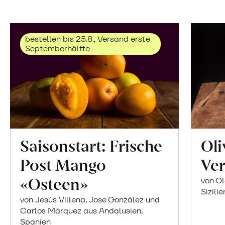
bestellen bis 25.8., Versand erste
Septemberhälfte
Saisonstart: Frische
Oli
Post Mango
Ver
«Osteen»
von Ol
Sizilie
von Jesús Villena, Jose González und
Carlos Márquez aus Andalusien,
Spanien