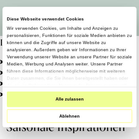
Alle Produzent*innen auf einen Blick
Diese Webseite verwendet Cookies
Wir verwenden Cookies, um Inhalte und Anzeigen zu
personalisieren, Funktionen für soziale Medien anbieten zu
Dafür stehen wir
können und die Zugriffe auf unsere Website zu
analysieren. Außerdem geben wir Informationen zu Ihrer
Verwendung unserer Website an unsere Partner für soziale
Pestizidfrei angebaut, schonend verarbeitet.
Medien, Werbung und Analysen weiter. Unsere Partner
Natürliche Zutaten, echter Geschmack.
führen diese Informationen möglicherweise mit weiteren
Daten zusammen, die Sie ihnen bereitgestellt haben oder
Von kleinen Höfen, direkt zu dir.
die sie im Rahmen Ihrer Nutzung der Dienste gesammelt
haben.
100% transparent, 0% Zusatzstoffe.
Alle zulassen
Ablehnen
Saisonale Inspirationen