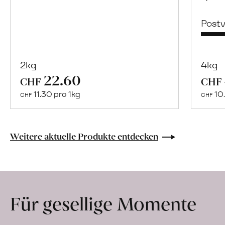
Post
2kg
4kg
22.60
Mehr
CHF
CHF
über
11.30 pro 1kg
10.
CHF
CHF
Naturbelassene
Bio-
Lebensmittel
Weitere aktuelle Produkte entdecken
ohne
Zusatzstoffe
direkt
ab
Für gesellige Momente
Hof
erfahren