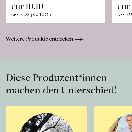
In
10.10
CHF
CHF
den
2.02 pro 100ml
2.9
CHF
CHF
Warenkorb
Weitere Produkte entdecken
Diese Produzent*innen
machen den Unterschied!