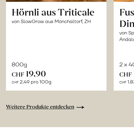
Hörnli aus Triticale
Fus
Din
von SlowGrow aus Mönchaltorf, ZH
von Sp
Andal
800g
2 x 
In
19.90
CHF
CHF
den
2.49 pro 100g
1.8
CHF
CHF
Warenkorb
Weitere Produkte entdecken