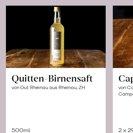
Quitten-Birnensaft
Ca
von Gut Rheinau aus Rheinau, ZH
von Co
Campor
500ml
2 x 