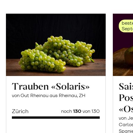
beste
Sept
Trauben «Solaris»
Sai
Po
von Gut Rheinau aus Rheinau, ZH
«O
Zürich
noch
130
von 130
von Je
Carlo
Spani