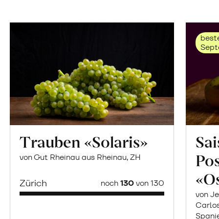
beste
Sept
Trauben «Solaris»
Sai
Po
von Gut Rheinau aus Rheinau, ZH
«O
Zürich
noch
130
von 130
von Je
Carlo
Spani