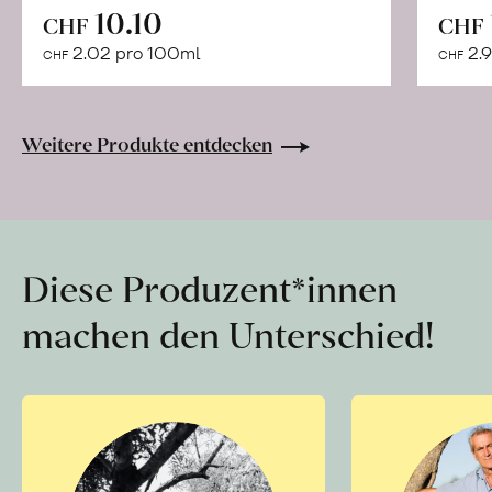
In
10.10
CHF
CHF
den
2.02 pro 100ml
2.9
CHF
CHF
Warenkorb
Weitere Produkte entdecken
Diese Produzent*innen
machen den Unterschied!