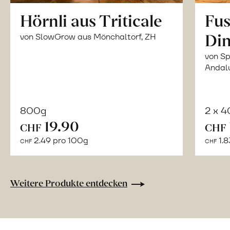
Hörnli aus Triticale
Fus
Din
von SlowGrow aus Mönchaltorf, ZH
von Sp
Andal
800g
2 x 
In
19.90
CHF
CHF
den
2.49 pro 100g
1.8
CHF
CHF
Warenkorb
Weitere Produkte entdecken