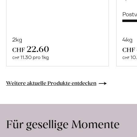
Post
2kg
4kg
22.60
Mehr
CHF
CHF
über
11.30 pro 1kg
10.
CHF
CHF
Naturbelassene
Bio-
Lebensmittel
Weitere aktuelle Produkte entdecken
ohne
Zusatzstoffe
direkt
ab
Für gesellige Momente
Hof
erfahren