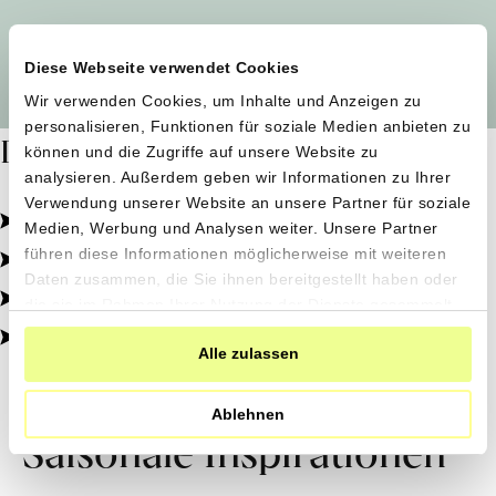
Alle Produzent*innen auf einen Blick
Diese Webseite verwendet Cookies
Wir verwenden Cookies, um Inhalte und Anzeigen zu
personalisieren, Funktionen für soziale Medien anbieten zu
Dafür stehen wir
können und die Zugriffe auf unsere Website zu
analysieren. Außerdem geben wir Informationen zu Ihrer
Verwendung unserer Website an unsere Partner für soziale
Pestizidfrei angebaut, schonend verarbeitet.
Medien, Werbung und Analysen weiter. Unsere Partner
Natürliche Zutaten, echter Geschmack.
führen diese Informationen möglicherweise mit weiteren
Daten zusammen, die Sie ihnen bereitgestellt haben oder
Von kleinen Höfen, direkt zu dir.
die sie im Rahmen Ihrer Nutzung der Dienste gesammelt
haben.
100% transparent, 0% Zusatzstoffe.
Alle zulassen
Ablehnen
Saisonale Inspirationen