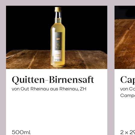
Quitten-Birnensaft
Ca
von Gut Rheinau aus Rheinau, ZH
von Co
Campor
500ml
2 x 