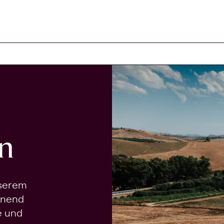
n
nserem
onend
e und