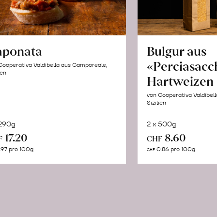
aponata
Bulgur aus
«Perciasacc
Cooperativa Valdibella aus Camporeale,
ien
Hartweizen
von Cooperativa Valdibel
Sizilien
 290g
2 x 500g
In
In
17.20
8.60
F
CHF
den
de
.97 pro 100g
0.86 pro 100g
CHF
Warenkorb
Wa