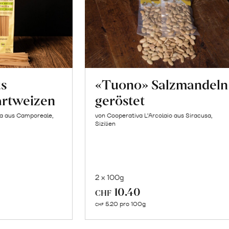
us
«Tuono» Salzmandeln
artweizen
geröstet
la aus Camporeale,
von Cooperativa L’Arcolaio aus Siracusa,
Sizilien
2 x 100g
In
10.40
CHF
n
den
5.20 pro 100g
CHF
renkorb
Warenkorb