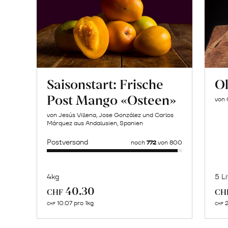
Saisonstart: Frische
Ol
Post Mango «Osteen»
von 
von Jesús Villena, Jose González und Carlos
Márquez aus Andalusien, Spanien
Postversand
noch
772
von 800
4kg
5 Li
Mehr
40.30
CHF
CH
über
10.07 pro 1kg
2
CHF
CHF
Naturbelassene