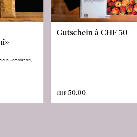
Gutschein à CHF 50
hi»
la aus Camporeale,
In
n
50.00
CHF
den
renkorb
Warenkorb