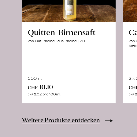
Quitten-Birnensaft
C
von Gut Rheinau aus Rheinau, ZH
von 
Sizil
500ml
2 x
In
10.10
CHF
CH
den
2.02 pro 100ml
2
CHF
CHF
Warenkorb
Weitere Produkte entdecken