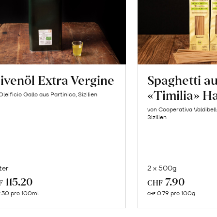
ivenöl Extra Vergine
Spaghetti a
«Timilia» H
Oleificio Gallo aus Partinico, Sizilien
von Cooperativa Valdibel
Sizilien
ter
2 x 500g
In
In
115.20
7.90
F
CHF
den
de
.30 pro 100ml
0.79 pro 100g
CHF
Warenkorb
Wa