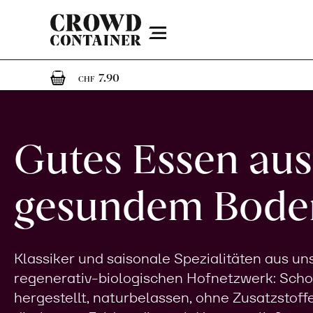
Menu
1
1 Artikel im Warenkorb
7.90
CHF
Gutes Essen aus
gesundem Bode
Klassiker und saisonale Spezialitäten aus u
regenerativ-biologischen Hofnetzwerk: Sch
hergestellt, naturbelassen, ohne Zusatzstoff