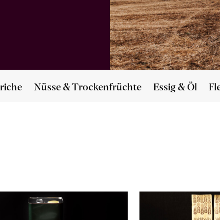
riche
Nüsse & Trockenfrüchte
Essig & Öl
Fl