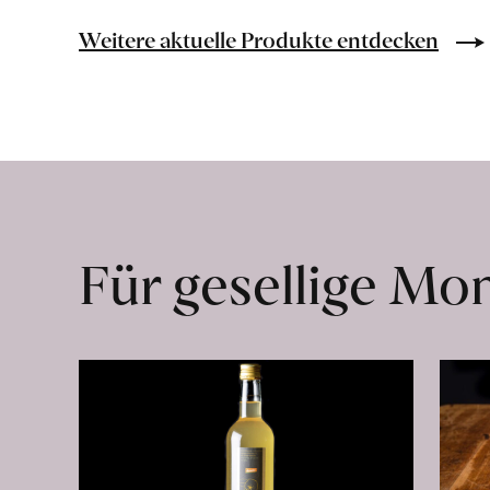
Bio-
Lebensmittel
Weitere aktuelle Produkte entdecken
ohne
Zusatzstoffe
direkt
ab
Hof
erfahren
Für gesellige M