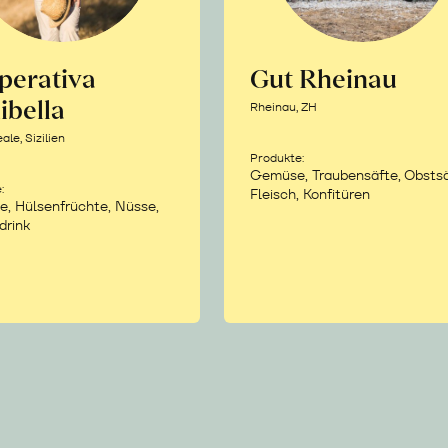
perativa
Gut Rheinau
ibella
Rheinau, ZH
le, Sizilien
Produkte:
Gemüse, Traubensäfte, Obstsä
:
Fleisch, Konfitüren
e, Hülsenfrüchte, Nüsse,
drink