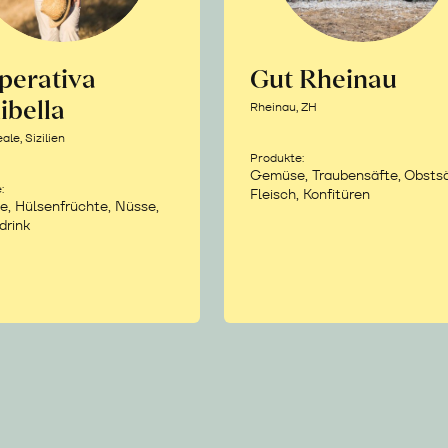
perativa
Gut Rheinau
ibella
Rheinau, ZH
le, Sizilien
Produkte:
Gemüse, Traubensäfte, Obstsä
:
Fleisch, Konfitüren
e, Hülsenfrüchte, Nüsse,
drink