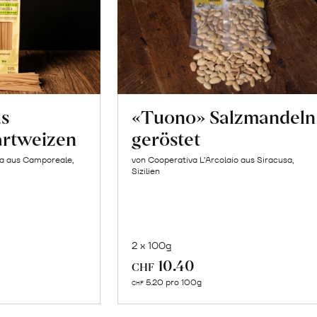
us
«Tuono» Salzmandeln
artweizen
geröstet
la aus Camporeale,
von Cooperativa L’Arcolaio aus Siracusa,
Sizilien
2 x 100g
In
10.40
CHF
n
den
5.20 pro 100g
CHF
renkorb
Warenkorb