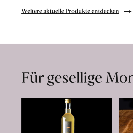
Bio-
Lebensmittel
Weitere aktuelle Produkte entdecken
ohne
Zusatzstoffe
direkt
ab
Hof
erfahren
Für gesellige M