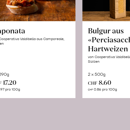
aponata
Bulgur aus
«Perciasacc
Cooperativa Valdibella aus Camporeale,
ien
Hartweizen
von Cooperativa Valdibel
Sizilien
 290g
2 x 500g
In
In
17.20
8.60
F
CHF
den
de
.97 pro 100g
0.86 pro 100g
CHF
Warenkorb
Wa