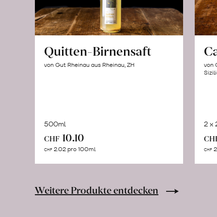
Quitten-Birnensaft
C
von Gut Rheinau aus Rheinau, ZH
von 
Sizil
500ml
2 x
In
10.10
CHF
CH
den
2.02 pro 100ml
2
CHF
CHF
Warenkorb
Weitere Produkte entdecken