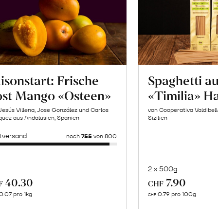
isonstart: Frische
Spaghetti a
ost Mango «Osteen»
«Timilia» H
Jesús Villena, Jose González und Carlos
von Cooperativa Valdibel
uez aus Andalusien, Spanien
Sizilien
tversand
noch
755
von 800
2 x 500g
In
Mehr
40.30
7.90
F
CHF
de
über
0.07 pro 1kg
0.79 pro 100g
CHF
Wa
Naturbelassene