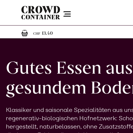
Menu
1
1 Artikel im Warenkorb
13.40
CHF
Gutes Essen aus
gesundem Bode
Klassiker und saisonale Spezialitäten aus u
regenerativ-biologischen Hofnetzwerk: Sch
hergestellt, naturbelassen, ohne Zusatzstoff