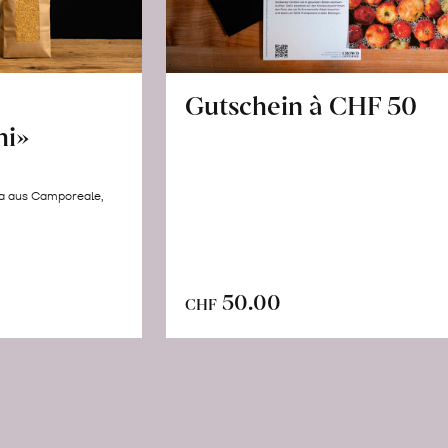
Gutschein à CHF 50
hi»
la aus Camporeale,
In
n
50.00
CHF
den
renkorb
Warenkorb