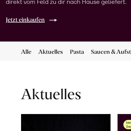
direkt vom Feld zu dir nach Hause geliefert.
Jetzt einkaufen
Alle
Aktuelles
Pasta
Saucen & Aufst
Aktuelles
bes
Se