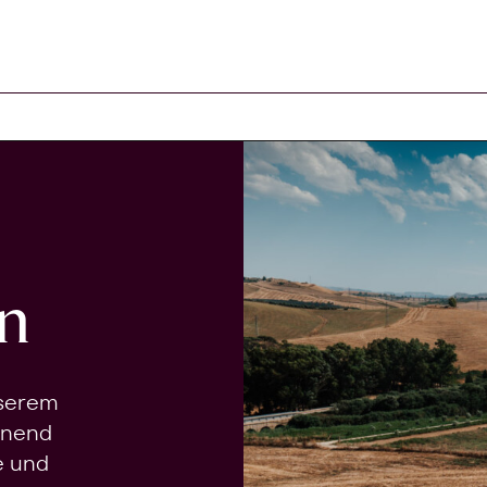
n
nserem
onend
e und