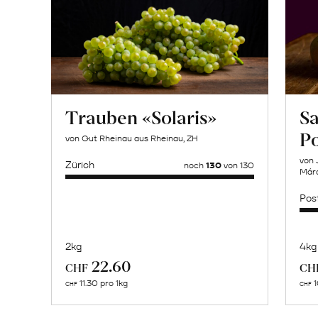
Trauben «Solaris»
Sa
P
von Gut Rheinau aus Rheinau, ZH
von 
Zürich
noch
130
von 130
Márq
Pos
2kg
4kg
Mehr
22.60
CHF
CH
über
11.30 pro 1kg
1
CHF
CHF
Naturbelassene