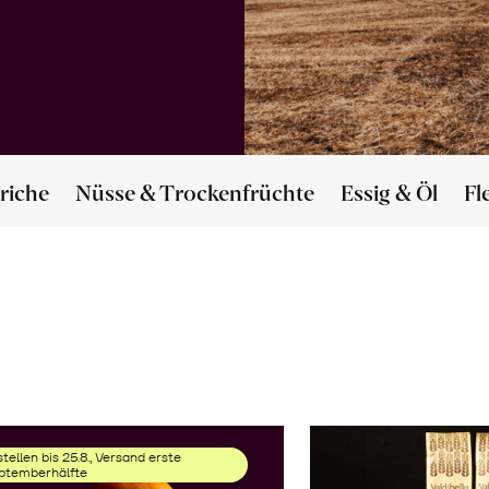
riche
Nüsse & Trockenfrüchte
Essig & Öl
Fl
tellen bis 25.8., Versand erste
ptemberhälfte