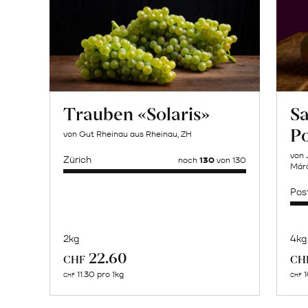
Trauben «Solaris»
Sa
P
von Gut Rheinau aus Rheinau, ZH
von 
Zürich
noch
130
von 130
Márq
Pos
2kg
4kg
Mehr
22.60
CHF
CH
über
11.30 pro 1kg
1
CHF
CHF
Naturbelassene