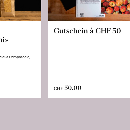
Gutschein à CHF 50
hi»
la aus Camporeale,
In
n
50.00
CHF
den
renkorb
Warenkorb