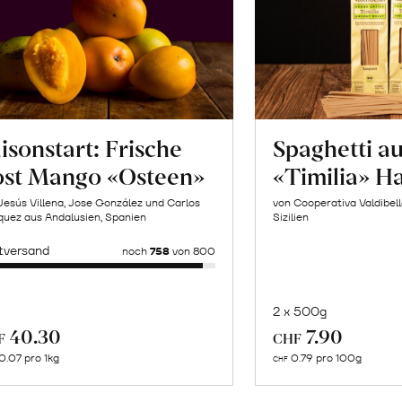
isonstart: Frische
Spaghetti a
ost Mango «Osteen»
«Timilia» H
Jesús Villena, Jose González und Carlos
von Cooperativa Valdibel
uez aus Andalusien, Spanien
Sizilien
tversand
noch
758
von 800
2 x 500g
In
Mehr
40.30
7.90
F
CHF
de
über
0.07 pro 1kg
0.79 pro 100g
CHF
Wa
Naturbelassene