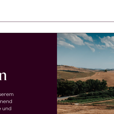
n
nserem
onend
e und