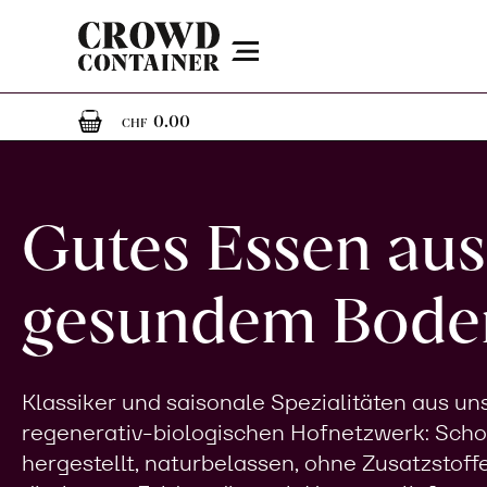
Menu
0
0 Artikel im Warenkorb
0.00
CHF
Gutes Essen aus
gesundem Bode
Klassiker und saisonale Spezialitäten aus u
regenerativ-biologischen Hofnetzwerk: Sch
hergestellt, naturbelassen, ohne Zusatzstoff