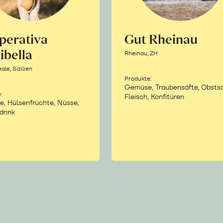
perativa
Gut Rheinau
ibella
Rheinau, ZH
le, Sizilien
Produkte:
Gemüse, Traubensäfte, Obstsä
:
Fleisch, Konfitüren
e, Hülsenfrüchte, Nüsse,
drink