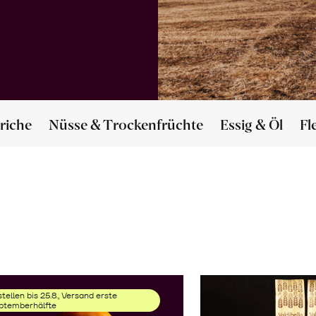
riche
Nüsse & Trockenfrüchte
Essig & Öl
Fl
tellen bis 25.8., Versand erste
ptemberhälfte