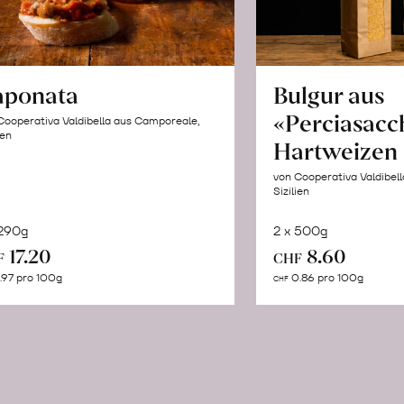
aponata
Bulgur aus
«Perciasacc
Cooperativa Valdibella aus Camporeale,
ien
Hartweizen
von Cooperativa Valdibel
Sizilien
 290g
2 x 500g
In
In
17.20
8.60
F
CHF
den
de
.97 pro 100g
0.86 pro 100g
CHF
Warenkorb
Wa