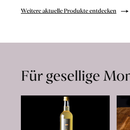
Bio-
Lebensmittel
Weitere aktuelle Produkte entdecken
ohne
Zusatzstoffe
direkt
ab
Hof
erfahren
Für gesellige M