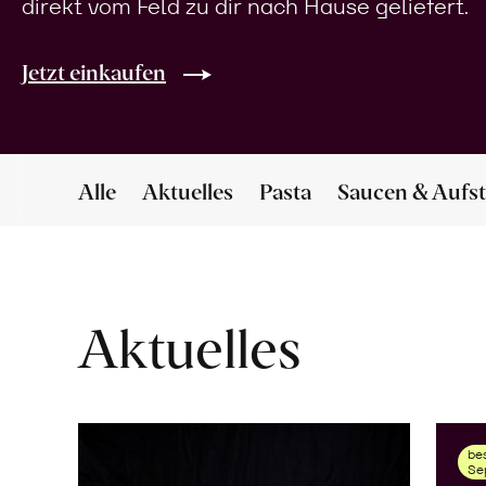
direkt vom Feld zu dir nach Hause geliefert.
Jetzt einkaufen
Alle
Aktuelles
Pasta
Saucen & Aufst
Aktuelles
bes
Se