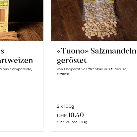
us
«Tuono» Salzmandeln
artweizen
geröstet
la aus Camporeale,
von Cooperativa L’Arcolaio aus Siracusa,
Sizilien
2 x 100g
In
10.40
CHF
n
den
5.20 pro 100g
CHF
renkorb
Warenkorb