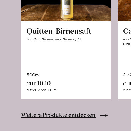
Quitten-Birnensaft
C
von Gut Rheinau aus Rheinau, ZH
von 
Sizil
500ml
2 x
In
10.10
CHF
CH
den
2.02 pro 100ml
2
CHF
CHF
Warenkorb
Weitere Produkte entdecken