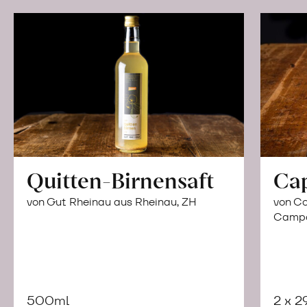
Quitten-Birnensaft
Ca
von Gut Rheinau aus Rheinau, ZH
von Co
Campor
500ml
2 x 