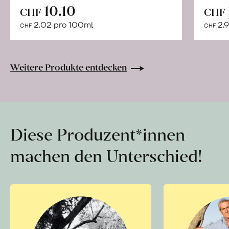
In
10.10
CHF
CHF
den
2.02 pro 100ml
2.9
CHF
CHF
Warenkorb
Weitere Produkte entdecken
Diese Produzent*innen
machen den Unterschied!