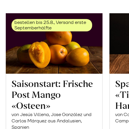
bestellen bis 25.8., Versand erste
Septemberhälfte
Saisonstart: Frische
Spa
Post Mango
«Ti
«Osteen»
Ha
von Jesús Villena, Jose González und
von Co
Carlos Márquez aus Andalusien,
Campor
Spanien