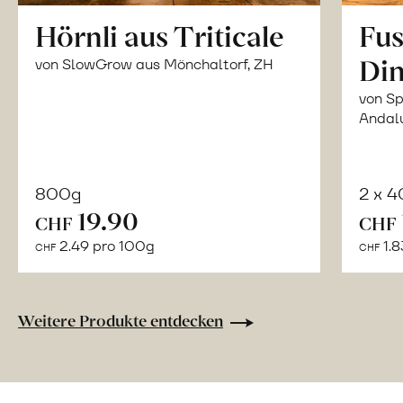
Hörnli aus Triticale
Fus
Din
von SlowGrow aus Mönchaltorf, ZH
von Sp
Andal
800g
2 x 
In
19.90
CHF
CHF
den
2.49 pro 100g
1.8
CHF
CHF
Warenkorb
Weitere Produkte entdecken