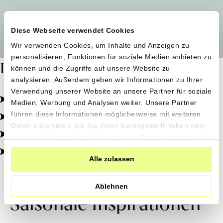
Alle Produzent*innen auf einen Blick
Diese Webseite verwendet Cookies
Wir verwenden Cookies, um Inhalte und Anzeigen zu
personalisieren, Funktionen für soziale Medien anbieten zu
Dafür stehen wir
können und die Zugriffe auf unsere Website zu
analysieren. Außerdem geben wir Informationen zu Ihrer
Verwendung unserer Website an unsere Partner für soziale
Pestizidfrei angebaut, schonend verarbeitet.
Medien, Werbung und Analysen weiter. Unsere Partner
Natürliche Zutaten, echter Geschmack.
führen diese Informationen möglicherweise mit weiteren
Daten zusammen, die Sie ihnen bereitgestellt haben oder
Von kleinen Höfen, direkt zu dir.
die sie im Rahmen Ihrer Nutzung der Dienste gesammelt
haben.
100% transparent, 0% Zusatzstoffe.
Alle zulassen
Ablehnen
Saisonale Inspirationen