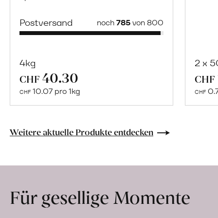
Postversand
noch
785
von 800
4kg
2 x 
40.30
Mehr
CHF
CHF
über
10.07 pro 1kg
0.
CHF
CHF
Naturbelassene
Bio-
Lebensmittel
Weitere aktuelle Produkte entdecken
ohne
Zusatzstoffe
direkt
ab
Für gesellige Momente
Hof
erfahren