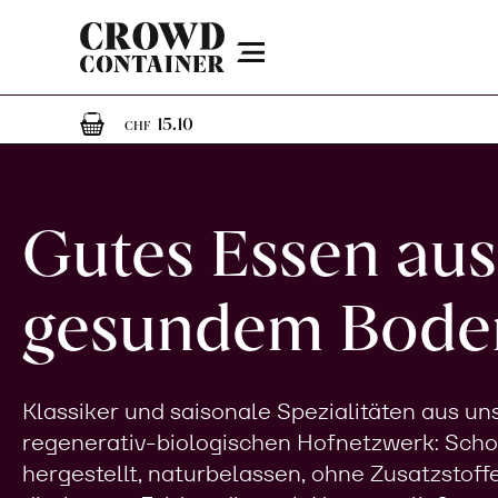
Menu
1
1 Artikel im Warenkorb
15.10
CHF
Gutes Essen aus
gesundem Bode
Klassiker und saisonale Spezialitäten aus u
regenerativ-biologischen Hofnetzwerk: Sch
hergestellt, naturbelassen, ohne Zusatzstoff