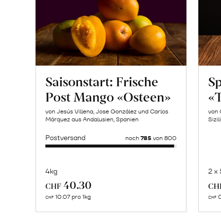
Saisonstart: Frische
Sp
Post Mango «Osteen»
«T
von Jesús Villena, Jose González und Carlos
von 
Márquez aus Andalusien, Spanien
Sizil
Postversand
noch
785
von 800
4kg
2 x
Mehr
40.30
CHF
CH
über
10.07 pro 1kg
0
CHF
CHF
Pilgerhof