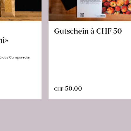
Gutschein à CHF 50
hi»
la aus Camporeale,
In
n
50.00
CHF
den
renkorb
Warenkorb