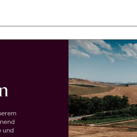
n
nserem
onend
e und