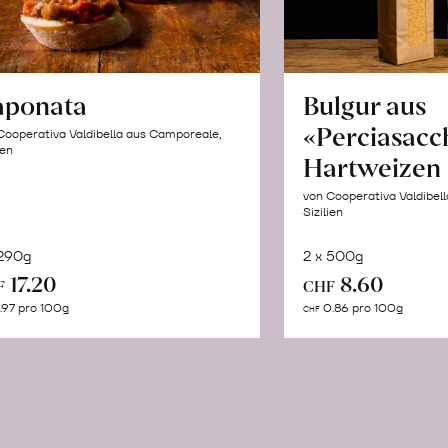
aponata
Bulgur aus
«Perciasacc
Cooperativa Valdibella aus Camporeale,
ien
Hartweizen
von Cooperativa Valdibel
Sizilien
 290g
2 x 500g
In
In
17.20
8.60
F
CHF
den
de
.97 pro 100g
0.86 pro 100g
CHF
Warenkorb
Wa