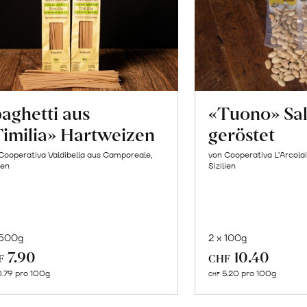
aghetti aus
«Tuono» Sa
imilia» Hartweizen
geröstet
Cooperativa Valdibella aus Camporeale,
von Cooperativa L’Arcolai
ien
Sizilien
 500g
2 x 100g
In
In
7.90
10.40
F
CHF
den
de
.79 pro 100g
5.20 pro 100g
CHF
Warenkorb
Wa