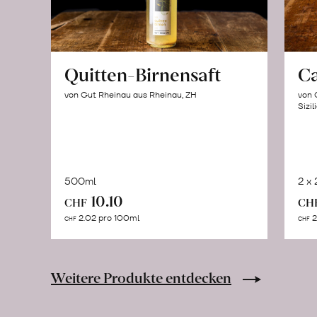
Quitten-Birnensaft
C
von Gut Rheinau aus Rheinau, ZH
von 
Sizil
500ml
2 x
In
10.10
CHF
CH
den
2.02 pro 100ml
2
CHF
CHF
Warenkorb
Weitere Produkte entdecken