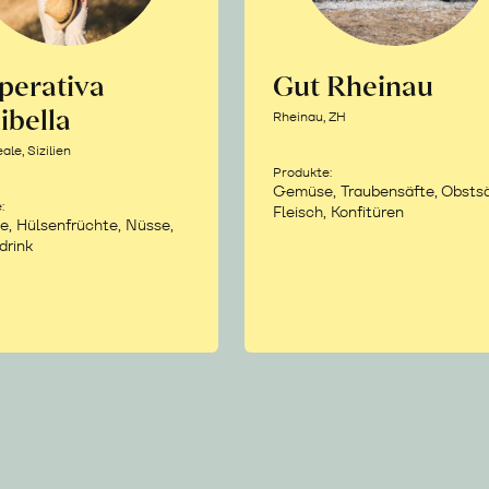
perativa
Gut Rheinau
ibella
Rheinau, ZH
le, Sizilien
Produkte:
Gemüse, Traubensäfte, Obstsä
:
Fleisch, Konfitüren
e, Hülsenfrüchte, Nüsse,
drink