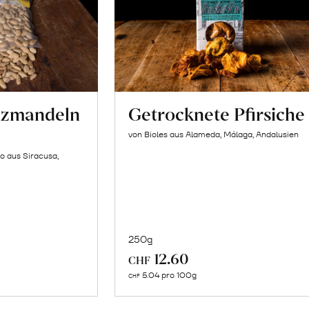
lzmandeln
Getrocknete Pfirsiche
von Bioles aus Alameda, Málaga, Andalusien
o aus Siracusa,
250g
In
12.60
CHF
n
den
5.04 pro 100g
CHF
renkorb
Warenkorb