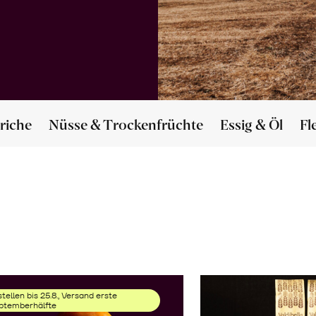
riche
Nüsse & Trockenfrüchte
Essig & Öl
Fl
tellen bis 25.8., Versand erste
ptemberhälfte