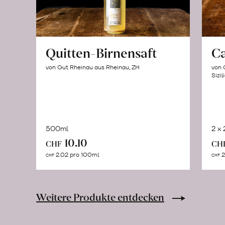
Quitten-Birnensaft
C
von Gut Rheinau aus Rheinau, ZH
von 
Sizil
500ml
2 x
In
10.10
CHF
CH
den
2.02 pro 100ml
2
CHF
CHF
Warenkorb
Weitere Produkte entdecken