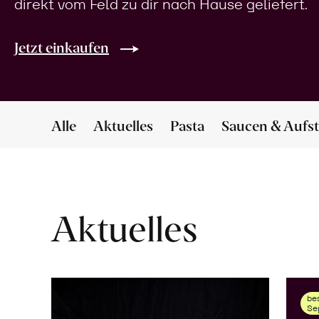
direkt vom Feld zu dir nach Hause geliefert.
Jetzt einkaufen
Alle
Aktuelles
Pasta
Saucen & Aufst
Aktuelles
bes
Se