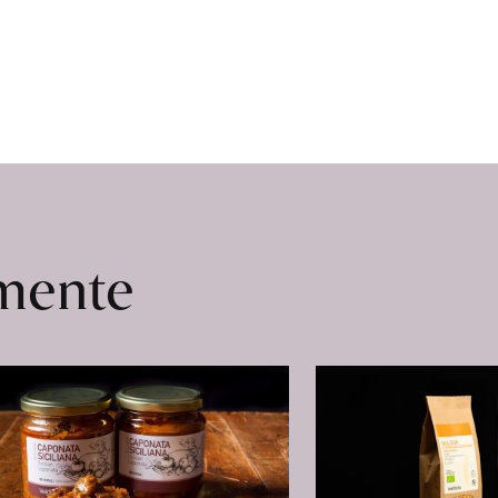
«Solaris»
erfahren
omente