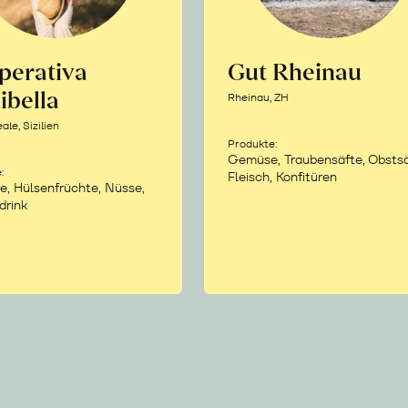
perativa
Gut Rheinau
ibella
Rheinau, ZH
le, Sizilien
Produkte:
Gemüse, Traubensäfte, Obstsä
:
Fleisch, Konfitüren
e, Hülsenfrüchte, Nüsse,
drink