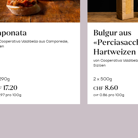
aponata
Bulgur aus
«Perciasacc
Cooperativa Valdibella aus Camporeale,
ien
Hartweizen
von Cooperativa Valdibel
Sizilien
 290g
2 x 500g
In
In
17.20
8.60
F
CHF
den
de
.97 pro 100g
0.86 pro 100g
CHF
Warenkorb
Wa