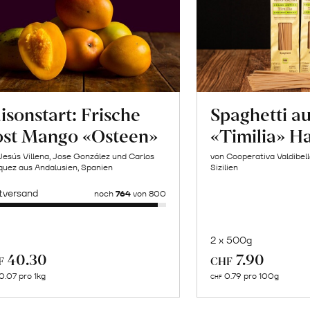
isonstart: Frische
Spaghetti a
ost Mango «Osteen»
«Timilia» H
Jesús Villena, Jose González und Carlos
von Cooperativa Valdibel
uez aus Andalusien, Spanien
Sizilien
tversand
noch
764
von 800
2 x 500g
In
Mehr
40.30
7.90
F
CHF
de
über
0.07 pro 1kg
0.79 pro 100g
CHF
Wa
Trauben