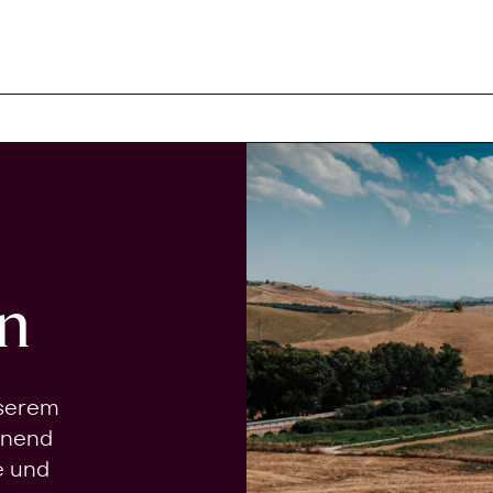
n
nserem
onend
e und