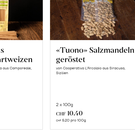
us
«Tuono» Salzmandeln
artweizen
geröstet
la aus Camporeale,
von Cooperativa L’Arcolaio aus Siracusa,
Sizilien
2 x 100g
In
10.40
CHF
n
den
5.20 pro 100g
CHF
renkorb
Warenkorb