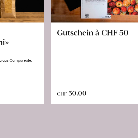
Gutschein à CHF 50
hi»
la aus Camporeale,
In
n
50.00
CHF
den
renkorb
Warenkorb