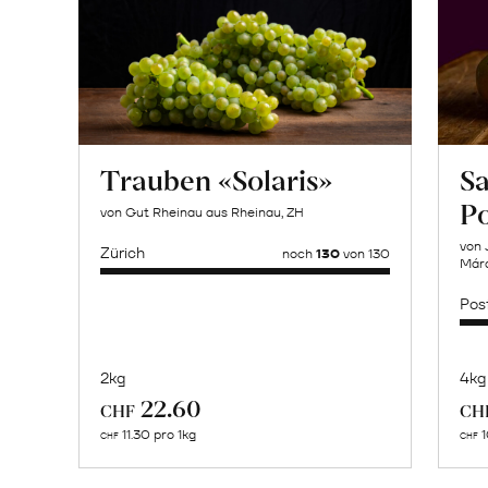
Trauben «Solaris»
Sa
P
von Gut Rheinau aus Rheinau, ZH
von 
Zürich
noch
130
von 130
Márq
Pos
2kg
4kg
Mehr
22.60
CHF
CH
über
11.30 pro 1kg
1
CHF
CHF
Saisonstart: