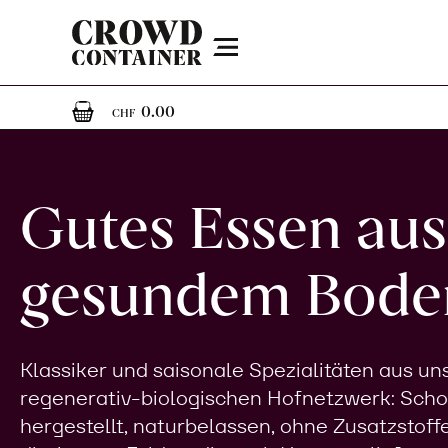
Menu
0
0 Artikel im Warenkorb
0.00
CHF
Gutes Essen aus
gesundem Bode
Klassiker und saisonale Spezialitäten aus u
regenerativ-biologischen Hofnetzwerk: Sch
hergestellt, naturbelassen, ohne Zusatzstoff