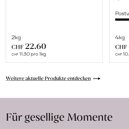
Post
2kg
4kg
22.60
Mehr
CHF
CHF
über
11.30 pro 1kg
10.
CHF
CHF
Naturbelassene
Bio-
Lebensmittel
Weitere aktuelle Produkte entdecken
ohne
Zusatzstoffe
direkt
ab
Für gesellige Momente
Hof
erfahren