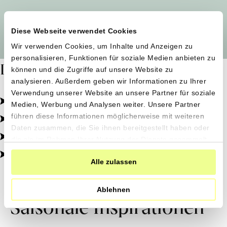
Alle Produzent*innen auf einen Blick
Diese Webseite verwendet Cookies
Wir verwenden Cookies, um Inhalte und Anzeigen zu
personalisieren, Funktionen für soziale Medien anbieten zu
Dafür stehen wir
können und die Zugriffe auf unsere Website zu
analysieren. Außerdem geben wir Informationen zu Ihrer
Verwendung unserer Website an unsere Partner für soziale
Pestizidfrei angebaut, schonend verarbeitet.
Medien, Werbung und Analysen weiter. Unsere Partner
Natürliche Zutaten, echter Geschmack.
führen diese Informationen möglicherweise mit weiteren
Daten zusammen, die Sie ihnen bereitgestellt haben oder
Von kleinen Höfen, direkt zu dir.
die sie im Rahmen Ihrer Nutzung der Dienste gesammelt
haben.
100% transparent, 0% Zusatzstoffe.
Alle zulassen
Ablehnen
Saisonale Inspirationen