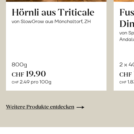
Hörnli aus Triticale
Fus
Din
von SlowGrow aus Mönchaltorf, ZH
von Sp
Andal
800g
2 x 
In
19.90
CHF
CHF
den
2.49 pro 100g
1.8
CHF
CHF
Warenkorb
Weitere Produkte entdecken