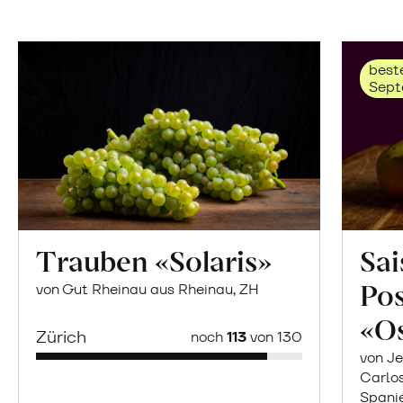
beste
Sept
Trauben «Solaris»
Sai
Po
von Gut Rheinau aus Rheinau, ZH
«O
Zürich
noch
113
von 130
von Je
Carlo
Spani