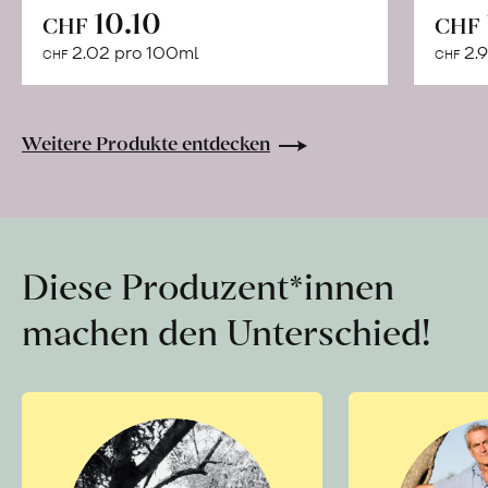
In
10.10
CHF
CHF
den
2.02 pro 100ml
2.9
CHF
CHF
Warenkorb
Weitere Produkte entdecken
Diese Produzent*innen
machen den Unterschied!