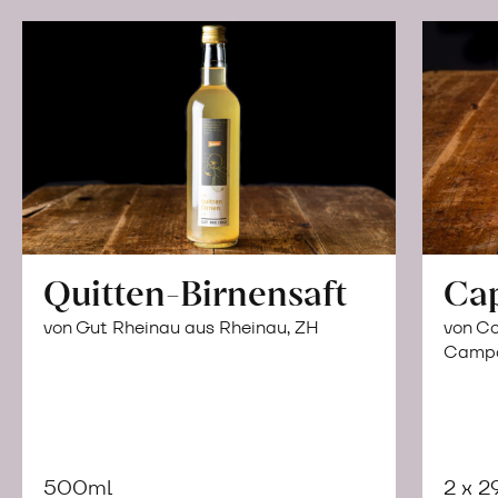
Quitten-Birnensaft
Ca
von Gut Rheinau aus Rheinau, ZH
von Co
Campor
500ml
2 x 