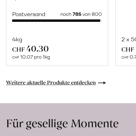
Postversand
noch
785
von 800
4kg
2 x 
40.30
Mehr
CHF
CHF
über
10.07 pro 1kg
0.
CHF
CHF
Bulgur
aus
«Perciasacchi»
Weitere aktuelle Produkte entdecken
Hartweizen
erfahren
Für gesellige Momente