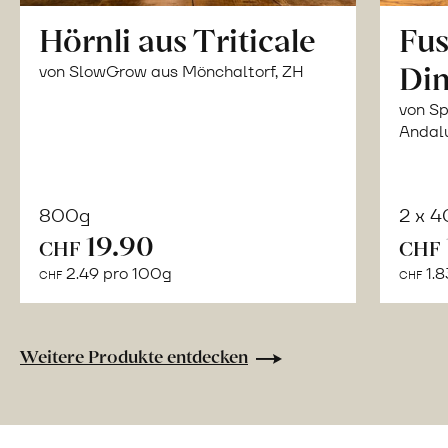
Hörnli aus Triticale
Fus
Din
von SlowGrow aus Mönchaltorf, ZH
von Sp
Andal
800g
2 x 
In
19.90
CHF
CHF
den
2.49 pro 100g
1.8
CHF
CHF
Warenkorb
Weitere Produkte entdecken