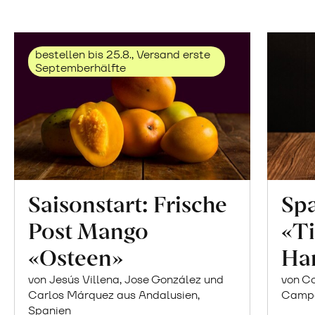
bestellen bis 25.8., Versand erste
Septemberhälfte
Saisonstart: Frische
Spa
Post Mango
«Ti
«Osteen»
Ha
von Jesús Villena, Jose González und
von Co
Carlos Márquez aus Andalusien,
Campor
Spanien