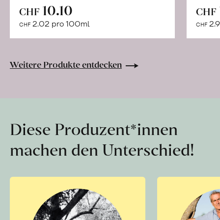
In
10.10
CHF
CHF
den
2.02 pro 100ml
2.9
CHF
CHF
Warenkorb
Weitere Produkte entdecken
Diese Produzent*innen
machen den Unterschied!