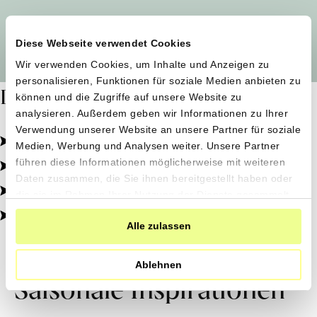
Alle Produzent*innen auf einen Blick
Diese Webseite verwendet Cookies
Wir verwenden Cookies, um Inhalte und Anzeigen zu
personalisieren, Funktionen für soziale Medien anbieten zu
Dafür stehen wir
können und die Zugriffe auf unsere Website zu
analysieren. Außerdem geben wir Informationen zu Ihrer
Verwendung unserer Website an unsere Partner für soziale
Pestizidfrei angebaut, schonend verarbeitet.
Medien, Werbung und Analysen weiter. Unsere Partner
Natürliche Zutaten, echter Geschmack.
führen diese Informationen möglicherweise mit weiteren
Daten zusammen, die Sie ihnen bereitgestellt haben oder
Von kleinen Höfen, direkt zu dir.
die sie im Rahmen Ihrer Nutzung der Dienste gesammelt
haben.
100% transparent, 0% Zusatzstoffe.
Alle zulassen
Ablehnen
Saisonale Inspirationen