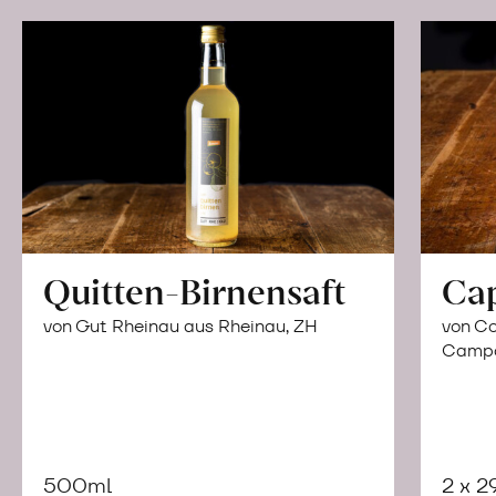
Quitten-Birnensaft
Ca
von Gut Rheinau aus Rheinau, ZH
von Co
Campor
500ml
2 x 