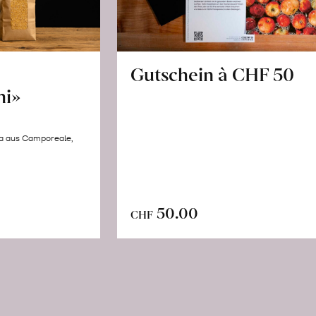
Gutschein à CHF 50
hi»
la aus Camporeale,
In
n
50.00
CHF
den
renkorb
Warenkorb