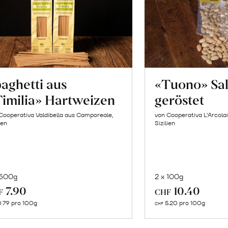
aghetti aus
«Tuono» Sa
imilia» Hartweizen
geröstet
Cooperativa Valdibella aus Camporeale,
von Cooperativa L’Arcolai
ien
Sizilien
 500g
2 x 100g
In
In
7.90
10.40
F
CHF
den
de
.79 pro 100g
5.20 pro 100g
CHF
Warenkorb
Wa