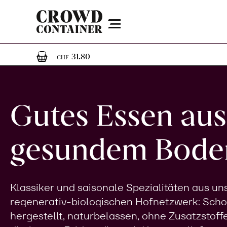
Menu
1
1 Artikel im Warenkorb
31.80
CHF
Gutes Essen aus
gesundem Bode
Klassiker und saisonale Spezialitäten aus u
regenerativ-biologischen Hofnetzwerk: Sch
hergestellt, naturbelassen, ohne Zusatzstoff