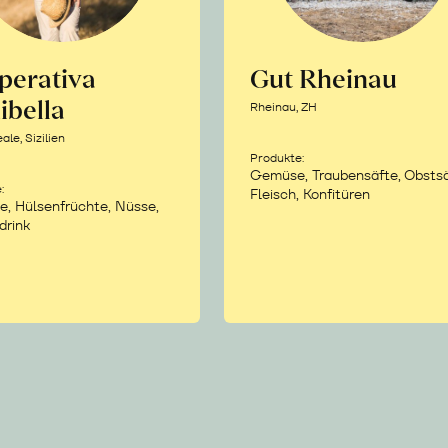
perativa
Gut Rheinau
ibella
Rheinau, ZH
le, Sizilien
Produkte:
Gemüse, Traubensäfte, Obstsä
:
Fleisch, Konfitüren
e, Hülsenfrüchte, Nüsse,
drink