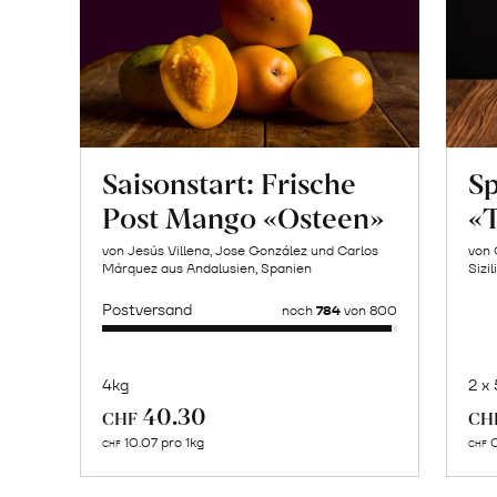
Saisonstart: Frische
Sp
Post Mango «Osteen»
«T
von Jesús Villena, Jose González und Carlos
von 
Márquez aus Andalusien, Spanien
Sizil
Postversand
noch
784
von 800
4kg
2 x
Mehr
40.30
CHF
CH
über
10.07 pro 1kg
0
CHF
CHF
Naturbelassene