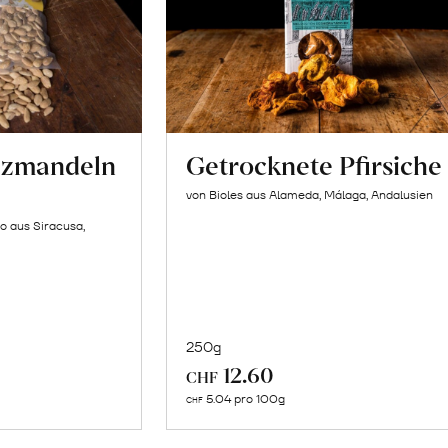
lzmandeln
Getrocknete Pfirsiche
von Bioles aus Alameda, Málaga, Andalusien
o aus Siracusa,
250g
In
12.60
CHF
n
den
5.04 pro 100g
CHF
renkorb
Warenkorb