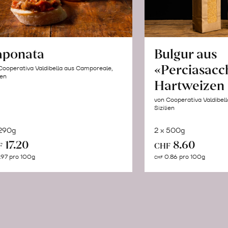
aponata
Bulgur aus
«Perciasacc
Cooperativa Valdibella aus Camporeale,
ien
Hartweizen
von Cooperativa Valdibel
Sizilien
 290g
2 x 500g
In
In
17.20
8.60
F
CHF
den
de
.97 pro 100g
0.86 pro 100g
CHF
Warenkorb
Wa