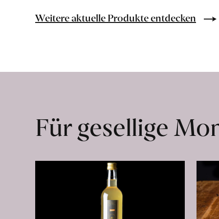
Bio-
Lebensmittel
Weitere aktuelle Produkte entdecken
ohne
Zusatzstoffe
direkt
ab
Hof
erfahren
Für gesellige M