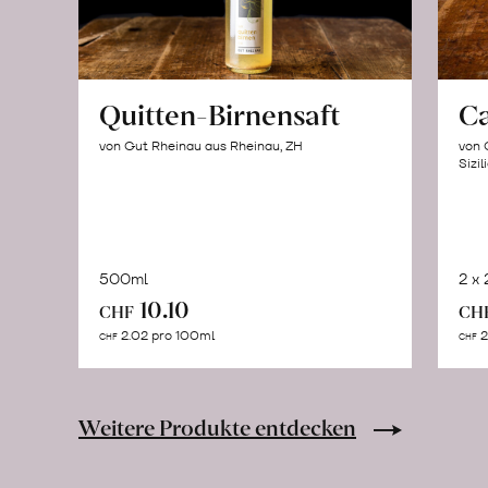
Quitten-Birnensaft
C
von Gut Rheinau aus Rheinau, ZH
von 
Sizil
500ml
2 x
In
10.10
CHF
CH
den
2.02 pro 100ml
2
CHF
CHF
Warenkorb
Weitere Produkte entdecken