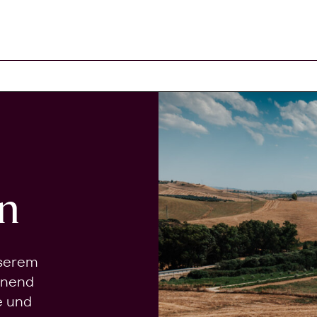
n
nserem
onend
e und