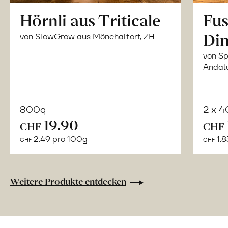
Hörnli aus Triticale
Fus
Din
von SlowGrow aus Mönchaltorf, ZH
von Sp
Andal
800g
2 x 
In
19.90
CHF
CHF
den
2.49 pro 100g
1.8
CHF
CHF
Warenkorb
Weitere Produkte entdecken