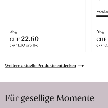
Post
2kg
4kg
22.60
Mehr
CHF
CHF
über
11.30 pro 1kg
10.
CHF
CHF
Naturbelassene
Bio-
Lebensmittel
Weitere aktuelle Produkte entdecken
ohne
Zusatzstoffe
direkt
ab
Für gesellige Momente
Hof
erfahren