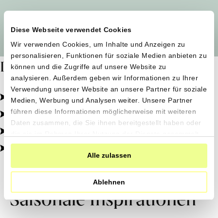
Alle Produzent*innen auf einen Blick
Diese Webseite verwendet Cookies
Wir verwenden Cookies, um Inhalte und Anzeigen zu
personalisieren, Funktionen für soziale Medien anbieten zu
Dafür stehen wir
können und die Zugriffe auf unsere Website zu
analysieren. Außerdem geben wir Informationen zu Ihrer
Verwendung unserer Website an unsere Partner für soziale
Pestizidfrei angebaut, schonend verarbeitet.
Medien, Werbung und Analysen weiter. Unsere Partner
Natürliche Zutaten, echter Geschmack.
führen diese Informationen möglicherweise mit weiteren
Daten zusammen, die Sie ihnen bereitgestellt haben oder
Von kleinen Höfen, direkt zu dir.
die sie im Rahmen Ihrer Nutzung der Dienste gesammelt
haben.
100% transparent, 0% Zusatzstoffe.
Alle zulassen
Ablehnen
Saisonale Inspirationen