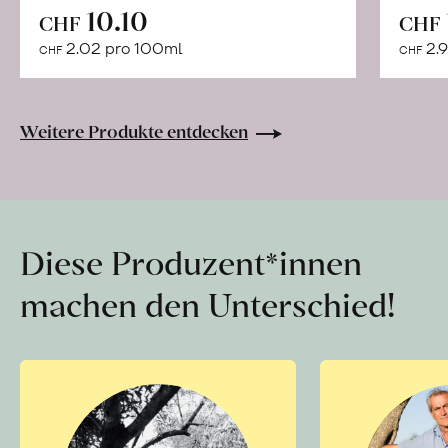
In
10.10
CHF
CHF
den
2.02 pro 100ml
2.9
CHF
CHF
Warenkorb
Weitere Produkte entdecken
Diese Produzent*innen
machen den Unterschied!