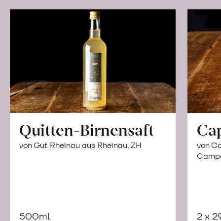
Quitten-Birnensaft
Ca
von Gut Rheinau aus Rheinau, ZH
von Co
Campor
500ml
2 x 