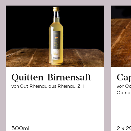
Quitten-Birnensaft
Ca
von Gut Rheinau aus Rheinau, ZH
von Co
Campor
500ml
2 x 