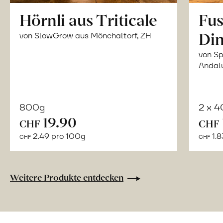
Hörnli aus Triticale
Fus
Din
von SlowGrow aus Mönchaltorf, ZH
von Sp
Andal
800g
2 x 
In
19.90
CHF
CHF
den
2.49 pro 100g
1.8
CHF
CHF
Warenkorb
Weitere Produkte entdecken