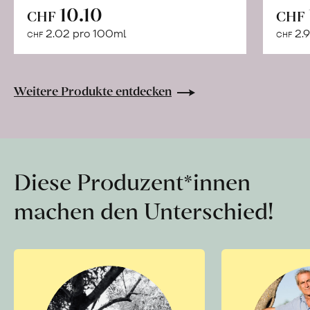
In
10.10
CHF
CHF
den
2.02 pro 100ml
2.9
CHF
CHF
Warenkorb
Weitere Produkte entdecken
Diese Produzent*innen
machen den Unterschied!