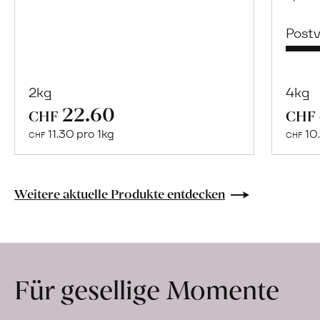
Post
2kg
4kg
22.60
Mehr
CHF
CHF
über
11.30 pro 1kg
10.
CHF
CHF
Naturbelassene
Bio-
Lebensmittel
Weitere aktuelle Produkte entdecken
ohne
Zusatzstoffe
direkt
ab
Für gesellige Momente
Hof
erfahren