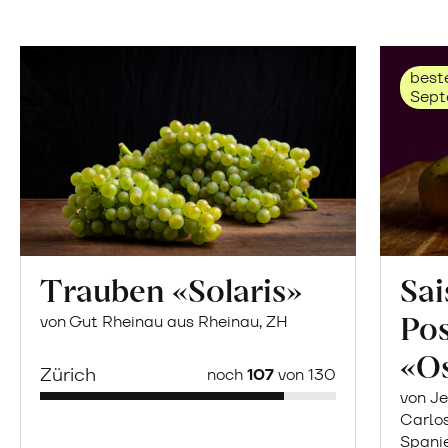
beste
Sept
Trauben «Solaris»
Sai
Po
von Gut Rheinau aus Rheinau, ZH
«O
Zürich
noch
107
von 130
von Je
Carlo
Spani