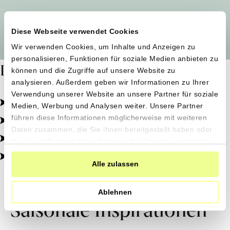
Alle Produzent*innen auf einen Blick
Diese Webseite verwendet Cookies
Wir verwenden Cookies, um Inhalte und Anzeigen zu
personalisieren, Funktionen für soziale Medien anbieten zu
Dafür stehen wir
können und die Zugriffe auf unsere Website zu
analysieren. Außerdem geben wir Informationen zu Ihrer
Verwendung unserer Website an unsere Partner für soziale
Pestizidfrei angebaut, schonend verarbeitet.
Medien, Werbung und Analysen weiter. Unsere Partner
Natürliche Zutaten, echter Geschmack.
führen diese Informationen möglicherweise mit weiteren
Daten zusammen, die Sie ihnen bereitgestellt haben oder
Von kleinen Höfen, direkt zu dir.
die sie im Rahmen Ihrer Nutzung der Dienste gesammelt
haben.
100% transparent, 0% Zusatzstoffe.
Alle zulassen
Ablehnen
Saisonale Inspirationen