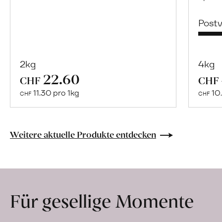
Post
2kg
4kg
22.60
Mehr
CHF
CHF
über
11.30 pro 1kg
10.
CHF
CHF
Manuel
Jiménez
Perez
Weitere aktuelle Produkte entdecken
erfahren
Für gesellige Momente