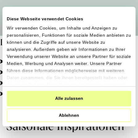
Alle Produzent*innen auf einen Blick
Diese Webseite verwendet Cookies
Wir verwenden Cookies, um Inhalte und Anzeigen zu
personalisieren, Funktionen für soziale Medien anbieten zu
Dafür stehen wir
können und die Zugriffe auf unsere Website zu
analysieren. Außerdem geben wir Informationen zu Ihrer
Verwendung unserer Website an unsere Partner für soziale
Pestizidfrei angebaut, schonend verarbeitet.
Medien, Werbung und Analysen weiter. Unsere Partner
Natürliche Zutaten, echter Geschmack.
führen diese Informationen möglicherweise mit weiteren
Daten zusammen, die Sie ihnen bereitgestellt haben oder
Von kleinen Höfen, direkt zu dir.
die sie im Rahmen Ihrer Nutzung der Dienste gesammelt
haben.
100% transparent, 0% Zusatzstoffe.
Alle zulassen
Ablehnen
Saisonale Inspirationen