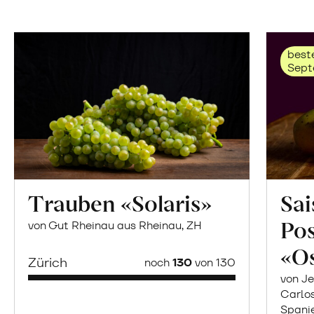
beste
Sept
Trauben «Solaris»
Sai
Po
von Gut Rheinau aus Rheinau, ZH
«O
Zürich
noch
130
von 130
von Je
Carlo
Spani