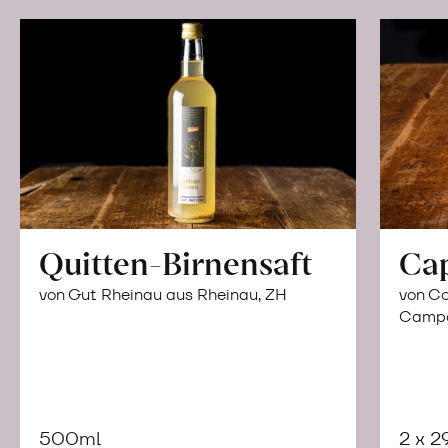
Quitten-Birnensaft
Ca
von Gut Rheinau aus Rheinau, ZH
von Co
Campor
500ml
2 x 