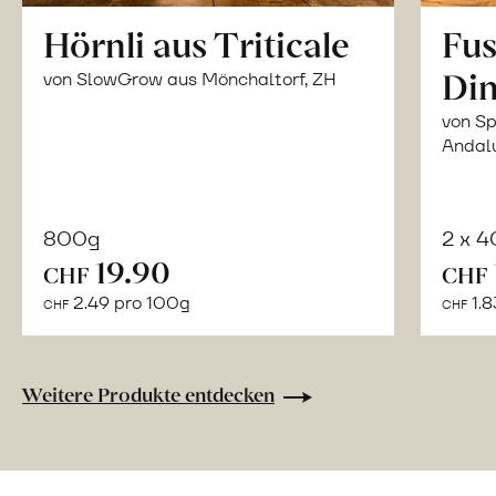
Hörnli aus Triticale
Fus
Din
von SlowGrow aus Mönchaltorf, ZH
von Sp
Andal
800g
2 x 
In
19.90
CHF
CHF
den
2.49 pro 100g
1.8
CHF
CHF
Warenkorb
Weitere Produkte entdecken