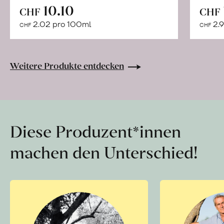
In
10.10
CHF
CHF
den
2.02 pro 100ml
2.9
CHF
CHF
Warenkorb
Weitere Produkte entdecken
Diese Produzent*innen
machen den Unterschied!