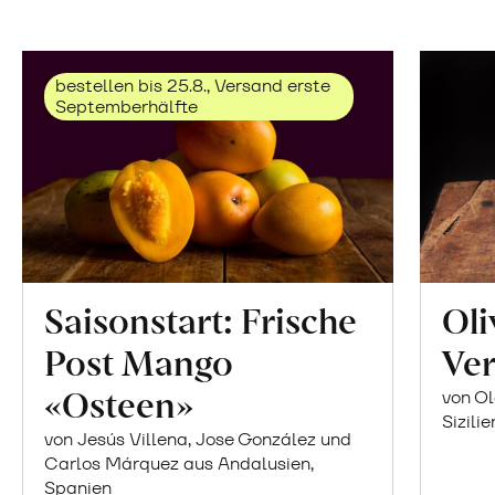
bestellen bis 25.8., Versand erste
Septemberhälfte
Saisonstart: Frische
Oli
Post Mango
Ver
«Osteen»
von Ol
Sizilie
von Jesús Villena, Jose González und
Carlos Márquez aus Andalusien,
Spanien