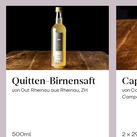
Quitten-Birnensaft
Ca
von Gut Rheinau aus Rheinau, ZH
von Co
Campor
500ml
2 x 