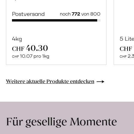
Postversand
noch
772
von 800
4kg
5 Lit
40.30
Mehr
CHF
CHF
über
10.07 pro 1kg
2.
CHF
CHF
Cidrerie
A.
Heftig
Weitere aktuelle Produkte entdecken
erfahren
Für gesellige Momente