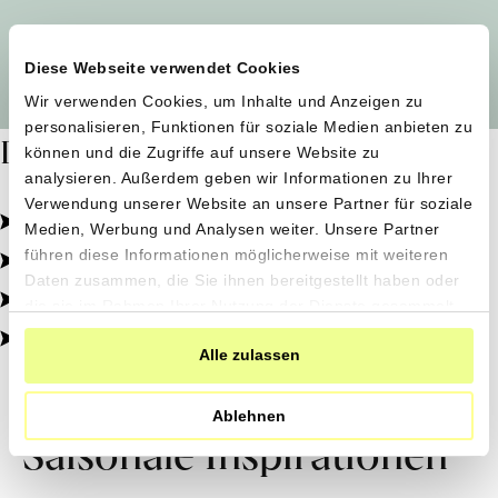
Alle Produzent*innen auf einen Blick
Diese Webseite verwendet Cookies
Wir verwenden Cookies, um Inhalte und Anzeigen zu
personalisieren, Funktionen für soziale Medien anbieten zu
Dafür stehen wir
können und die Zugriffe auf unsere Website zu
analysieren. Außerdem geben wir Informationen zu Ihrer
Verwendung unserer Website an unsere Partner für soziale
Pestizidfrei angebaut, schonend verarbeitet.
Medien, Werbung und Analysen weiter. Unsere Partner
Natürliche Zutaten, echter Geschmack.
führen diese Informationen möglicherweise mit weiteren
Daten zusammen, die Sie ihnen bereitgestellt haben oder
Von kleinen Höfen, direkt zu dir.
die sie im Rahmen Ihrer Nutzung der Dienste gesammelt
haben.
100% transparent, 0% Zusatzstoffe.
Alle zulassen
Ablehnen
Saisonale Inspirationen