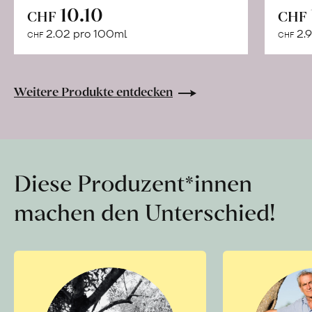
In
10.10
CHF
CHF
den
2.02 pro 100ml
2.9
CHF
CHF
Warenkorb
Weitere Produkte entdecken
Diese Produzent*innen
machen den Unterschied!