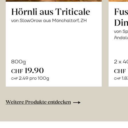
Hörnli aus Triticale
Fus
Din
von SlowGrow aus Mönchaltorf, ZH
von Sp
Andal
800g
2 x 
In
19.90
CHF
CHF
den
2.49 pro 100g
1.8
CHF
CHF
Warenkorb
Weitere Produkte entdecken