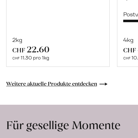
Post
2kg
4kg
22.60
Mehr
CHF
CHF
über
11.30 pro 1kg
10.
CHF
CHF
Naturbelassene
Bio-
Lebensmittel
Weitere aktuelle Produkte entdecken
ohne
Zusatzstoffe
direkt
ab
Für gesellige Momente
Hof
erfahren