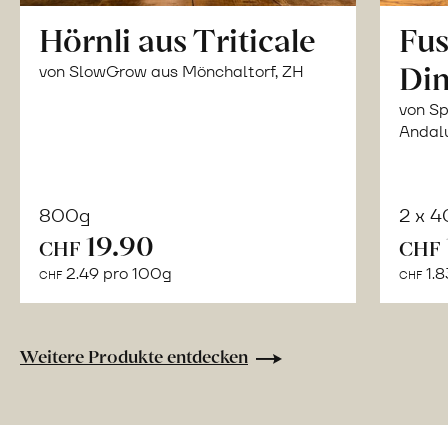
Hörnli aus Triticale
Fus
Din
von SlowGrow aus Mönchaltorf, ZH
von Sp
Andal
800g
2 x 
In
19.90
CHF
CHF
den
2.49 pro 100g
1.8
CHF
CHF
Warenkorb
Weitere Produkte entdecken