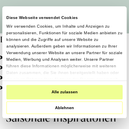
Alle Produzent*innen auf einen Blick
Diese Webseite verwendet Cookies
Wir verwenden Cookies, um Inhalte und Anzeigen zu
personalisieren, Funktionen für soziale Medien anbieten zu
Dafür stehen wir
können und die Zugriffe auf unsere Website zu
analysieren. Außerdem geben wir Informationen zu Ihrer
Verwendung unserer Website an unsere Partner für soziale
Pestizidfrei angebaut, schonend verarbeitet.
Medien, Werbung und Analysen weiter. Unsere Partner
Natürliche Zutaten, echter Geschmack.
führen diese Informationen möglicherweise mit weiteren
Daten zusammen, die Sie ihnen bereitgestellt haben oder
Von kleinen Höfen, direkt zu dir.
die sie im Rahmen Ihrer Nutzung der Dienste gesammelt
haben.
100% transparent, 0% Zusatzstoffe.
Alle zulassen
Ablehnen
Saisonale Inspirationen