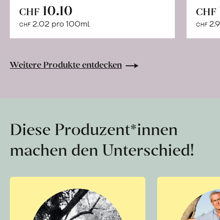
In
10.10
CHF
CHF
den
2.02 pro 100ml
2.9
CHF
CHF
Warenkorb
Weitere Produkte entdecken
Diese Produzent*innen
machen den Unterschied!