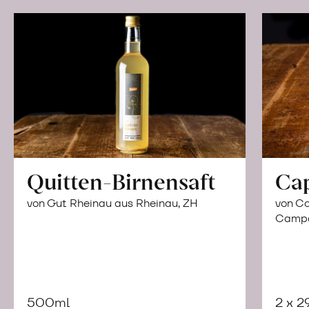
Quitten-Birnensaft
Ca
von Gut Rheinau aus Rheinau, ZH
von Co
Campor
500ml
2 x 