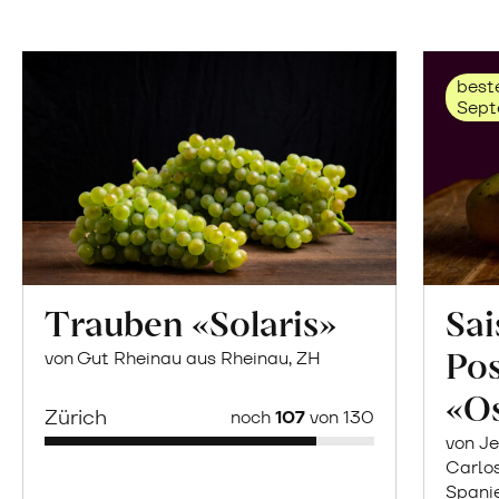
beste
Sept
Trauben «Solaris»
Sai
Po
von Gut Rheinau aus Rheinau, ZH
«O
Zürich
noch
107
von 130
von Je
Carlo
Spani