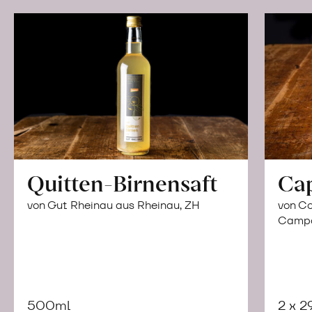
Quitten-Birnensaft
Ca
von Gut Rheinau aus Rheinau, ZH
von Co
Campor
500ml
2 x 