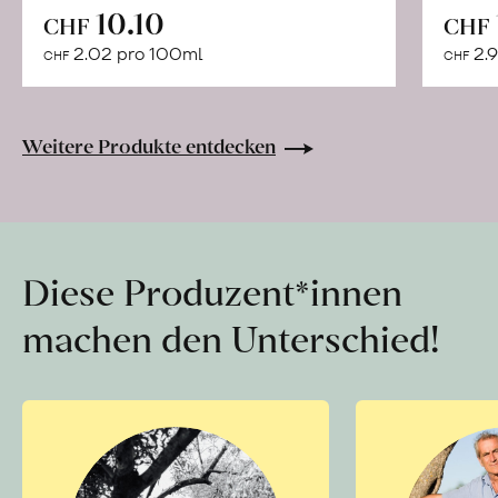
In
10.10
CHF
CHF
den
2.02 pro 100ml
2.9
CHF
CHF
Warenkorb
Weitere Produkte entdecken
Diese Produzent*innen
machen den Unterschied!