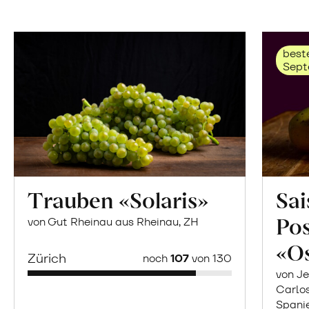
beste
Sept
Trauben «Solaris»
Sai
Po
von Gut Rheinau aus Rheinau, ZH
«O
Zürich
noch
107
von 130
von Je
Carlo
Spani