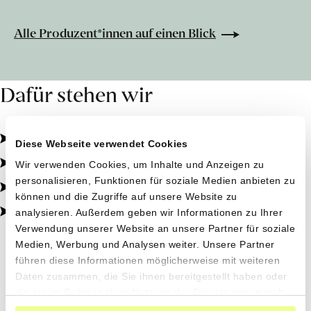
Alle Produzent*innen auf einen Blick
Dafür stehen wir
Pestizidfrei angebaut, schonend verarbeitet.
Diese Webseite verwendet Cookies
Natürliche Zutaten, echter Geschmack.
Wir verwenden Cookies, um Inhalte und Anzeigen zu
personalisieren, Funktionen für soziale Medien anbieten zu
Von kleinen Höfen, direkt zu dir.
können und die Zugriffe auf unsere Website zu
100% transparent, 0% Zusatzstoffe.
analysieren. Außerdem geben wir Informationen zu Ihrer
Verwendung unserer Website an unsere Partner für soziale
Medien, Werbung und Analysen weiter. Unsere Partner
führen diese Informationen möglicherweise mit weiteren
Saisonale Inspirationen
Daten zusammen, die Sie ihnen bereitgestellt haben oder
die sie im Rahmen Ihrer Nutzung der Dienste gesammelt
haben.