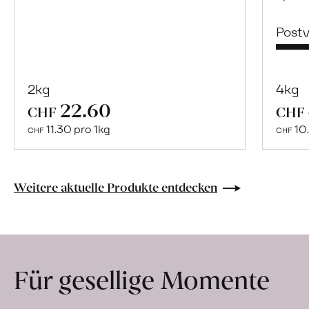
Post
2kg
4kg
22.60
Mehr
CHF
CHF
über
11.30 pro 1kg
10.
CHF
CHF
Naturbelassene
Bio-
Lebensmittel
Weitere aktuelle Produkte entdecken
ohne
Zusatzstoffe
direkt
ab
Für gesellige Momente
Hof
erfahren