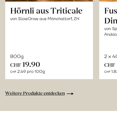
Hörnli aus Triticale
Fus
Din
von SlowGrow aus Mönchaltorf, ZH
von Sp
Andal
800g
2 x 
In
19.90
CHF
CHF
den
2.49 pro 100g
1.8
CHF
CHF
Warenkorb
Weitere Produkte entdecken